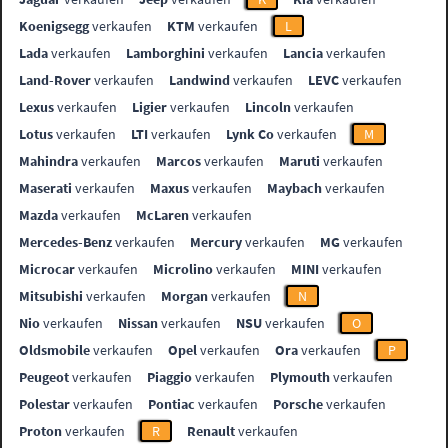
Koenigsegg
verkaufen
KTM
verkaufen
L
Lada
verkaufen
Lamborghini
verkaufen
Lancia
verkaufen
Land-Rover
verkaufen
Landwind
verkaufen
LEVC
verkaufen
Lexus
verkaufen
Ligier
verkaufen
Lincoln
verkaufen
Lotus
verkaufen
LTI
verkaufen
Lynk Co
verkaufen
M
Mahindra
verkaufen
Marcos
verkaufen
Maruti
verkaufen
Maserati
verkaufen
Maxus
verkaufen
Maybach
verkaufen
Mazda
verkaufen
McLaren
verkaufen
Mercedes-Benz
verkaufen
Mercury
verkaufen
MG
verkaufen
Microcar
verkaufen
Microlino
verkaufen
MINI
verkaufen
Mitsubishi
verkaufen
Morgan
verkaufen
N
Nio
verkaufen
Nissan
verkaufen
NSU
verkaufen
O
Oldsmobile
verkaufen
Opel
verkaufen
Ora
verkaufen
P
Peugeot
verkaufen
Piaggio
verkaufen
Plymouth
verkaufen
Polestar
verkaufen
Pontiac
verkaufen
Porsche
verkaufen
Proton
verkaufen
R
Renault
verkaufen