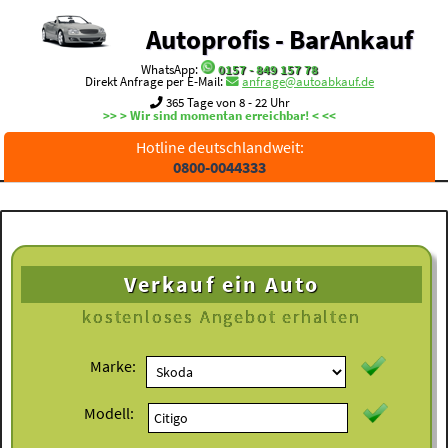
Autoprofis - BarAnkauf
WhatsApp:
0157 - 849 157 78
Direkt Anfrage per E-Mail:
anfrage@autoabkauf.de
365 Tage von 8 - 22 Uhr
>> > Wir sind momentan erreichbar! < <<
Hotline deutschlandweit:
0800-0044333
Verkauf ein Auto
kostenloses
Angebot erhalten
Marke:
Modell: