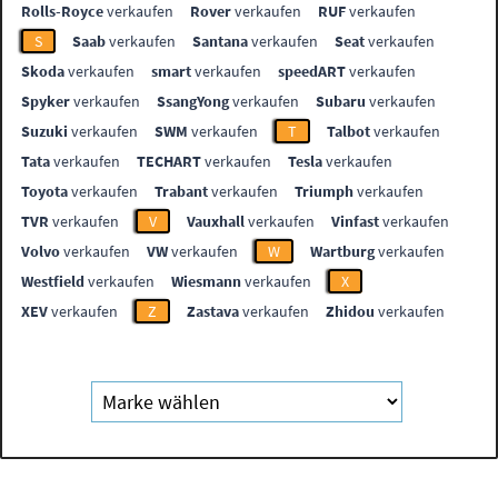
Rolls-Royce
verkaufen
Rover
verkaufen
RUF
verkaufen
S
Saab
verkaufen
Santana
verkaufen
Seat
verkaufen
Skoda
verkaufen
smart
verkaufen
speedART
verkaufen
Spyker
verkaufen
SsangYong
verkaufen
Subaru
verkaufen
Suzuki
verkaufen
SWM
verkaufen
T
Talbot
verkaufen
Tata
verkaufen
TECHART
verkaufen
Tesla
verkaufen
Toyota
verkaufen
Trabant
verkaufen
Triumph
verkaufen
TVR
verkaufen
V
Vauxhall
verkaufen
Vinfast
verkaufen
Volvo
verkaufen
VW
verkaufen
W
Wartburg
verkaufen
Westfield
verkaufen
Wiesmann
verkaufen
X
XEV
verkaufen
Z
Zastava
verkaufen
Zhidou
verkaufen