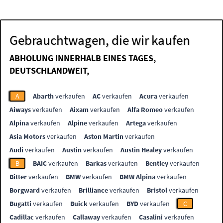
Gebrauchtwagen, die wir kaufen
ABHOLUNG INNERHALB EINES TAGES,
DEUTSCHLANDWEIT,
A
Abarth
verkaufen
AC
verkaufen
Acura
verkaufen
Aiways
verkaufen
Aixam
verkaufen
Alfa Romeo
verkaufen
Alpina
verkaufen
Alpine
verkaufen
Artega
verkaufen
Asia Motors
verkaufen
Aston Martin
verkaufen
Audi
verkaufen
Austin
verkaufen
Austin Healey
verkaufen
B
BAIC
verkaufen
Barkas
verkaufen
Bentley
verkaufen
Bitter
verkaufen
BMW
verkaufen
BMW Alpina
verkaufen
Borgward
verkaufen
Brilliance
verkaufen
Bristol
verkaufen
Bugatti
verkaufen
Buick
verkaufen
BYD
verkaufen
C
Cadillac
verkaufen
Callaway
verkaufen
Casalini
verkaufen