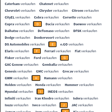
Caterham
verkaufen
Chatenet
verkaufen
Chevrolet
verkaufen
Chrysler
verkaufen
Citroen
verkaufen
CityEL
verkaufen
Cobra
verkaufen
Corvette
verkaufen
Cupra
verkaufen
D
Dacia
verkaufen
Daewoo
verkaufen
Daihatsu
verkaufen
DeTomaso
verkaufen
DFSK
verkaufen
Dodge
verkaufen
Donkervoort
verkaufen
DS Automobiles
verkaufen
E
e.GO
verkaufen
Elaris
verkaufen
F
Ferrari
verkaufen
Fiat
verkaufen
Fisker
verkaufen
Ford
verkaufen
G
GAC Gonow
verkaufen
Gemballa
verkaufen
Genesis
verkaufen
GMC
verkaufen
Grecav
verkaufen
GWM
verkaufen
H
Hamann
verkaufen
Holden
verkaufen
Honda
verkaufen
Hummer
verkaufen
Hyundai
verkaufen
I
INEOS
verkaufen
Infiniti
verkaufen
Iran Khodro
verkaufen
Isdera
verkaufen
Isuzu
verkaufen
Iveco
verkaufen
J
JAC
verkaufen
Jaguar
verkaufen
Jeep
verkaufen
K
Kia
verkaufen