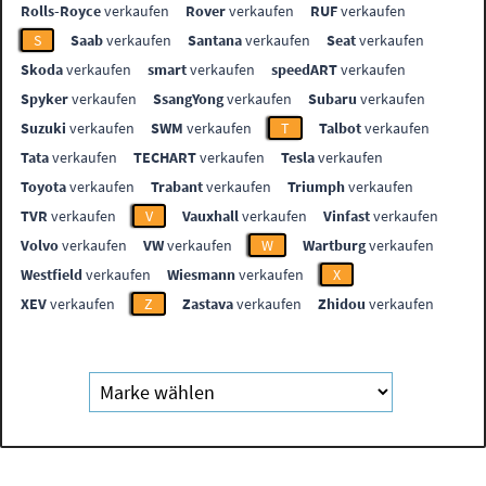
Rolls-Royce
verkaufen
Rover
verkaufen
RUF
verkaufen
S
Saab
verkaufen
Santana
verkaufen
Seat
verkaufen
Skoda
verkaufen
smart
verkaufen
speedART
verkaufen
Spyker
verkaufen
SsangYong
verkaufen
Subaru
verkaufen
Suzuki
verkaufen
SWM
verkaufen
T
Talbot
verkaufen
Tata
verkaufen
TECHART
verkaufen
Tesla
verkaufen
Toyota
verkaufen
Trabant
verkaufen
Triumph
verkaufen
TVR
verkaufen
V
Vauxhall
verkaufen
Vinfast
verkaufen
Volvo
verkaufen
VW
verkaufen
W
Wartburg
verkaufen
Westfield
verkaufen
Wiesmann
verkaufen
X
XEV
verkaufen
Z
Zastava
verkaufen
Zhidou
verkaufen