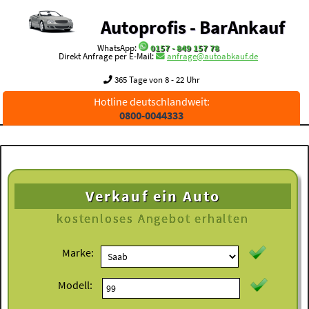
Autoprofis - BarAnkauf
WhatsApp:
0157 - 849 157 78
Direkt Anfrage per E-Mail:
anfrage@autoabkauf.de
365 Tage von 8 - 22 Uhr
Hotline deutschlandweit:
0800-0044333
Verkauf ein Auto
kostenloses
Angebot erhalten
Marke:
Modell: