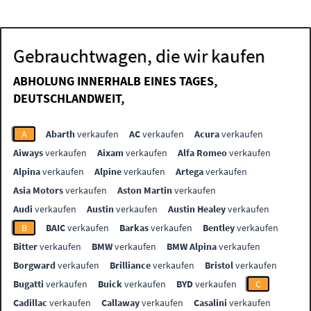
Gebrauchtwagen, die wir kaufen
ABHOLUNG INNERHALB EINES TAGES,
DEUTSCHLANDWEIT,
A
Abarth
verkaufen
AC
verkaufen
Acura
verkaufen
Aiways
verkaufen
Aixam
verkaufen
Alfa Romeo
verkaufen
Alpina
verkaufen
Alpine
verkaufen
Artega
verkaufen
Asia Motors
verkaufen
Aston Martin
verkaufen
Audi
verkaufen
Austin
verkaufen
Austin Healey
verkaufen
B
BAIC
verkaufen
Barkas
verkaufen
Bentley
verkaufen
Bitter
verkaufen
BMW
verkaufen
BMW Alpina
verkaufen
Borgward
verkaufen
Brilliance
verkaufen
Bristol
verkaufen
Bugatti
verkaufen
Buick
verkaufen
BYD
verkaufen
C
Cadillac
verkaufen
Callaway
verkaufen
Casalini
verkaufen