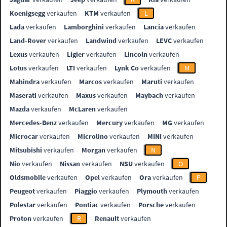
Koenigsegg
verkaufen
KTM
verkaufen
L
Lada
verkaufen
Lamborghini
verkaufen
Lancia
verkaufen
Land-Rover
verkaufen
Landwind
verkaufen
LEVC
verkaufen
Lexus
verkaufen
Ligier
verkaufen
Lincoln
verkaufen
Lotus
verkaufen
LTI
verkaufen
Lynk Co
verkaufen
M
Mahindra
verkaufen
Marcos
verkaufen
Maruti
verkaufen
Maserati
verkaufen
Maxus
verkaufen
Maybach
verkaufen
Mazda
verkaufen
McLaren
verkaufen
Mercedes-Benz
verkaufen
Mercury
verkaufen
MG
verkaufen
Microcar
verkaufen
Microlino
verkaufen
MINI
verkaufen
Mitsubishi
verkaufen
Morgan
verkaufen
N
Nio
verkaufen
Nissan
verkaufen
NSU
verkaufen
O
Oldsmobile
verkaufen
Opel
verkaufen
Ora
verkaufen
P
Peugeot
verkaufen
Piaggio
verkaufen
Plymouth
verkaufen
Polestar
verkaufen
Pontiac
verkaufen
Porsche
verkaufen
Proton
verkaufen
R
Renault
verkaufen