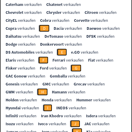
Caterham
verkaufen
Chatenet
verkaufen
Chevrolet
verkaufen
Chrysler
verkaufen
Citroen
verkaufen
CityEL
verkaufen
Cobra
verkaufen
Corvette
verkaufen
Cupra
verkaufen
D
Dacia
verkaufen
Daewoo
verkaufen
Daihatsu
verkaufen
DeTomaso
verkaufen
DFSK
verkaufen
Dodge
verkaufen
Donkervoort
verkaufen
DS Automobiles
verkaufen
E
e.GO
verkaufen
Elaris
verkaufen
F
Ferrari
verkaufen
Fiat
verkaufen
Fisker
verkaufen
Ford
verkaufen
G
GAC Gonow
verkaufen
Gemballa
verkaufen
Genesis
verkaufen
GMC
verkaufen
Grecav
verkaufen
GWM
verkaufen
H
Hamann
verkaufen
Holden
verkaufen
Honda
verkaufen
Hummer
verkaufen
Hyundai
verkaufen
I
INEOS
verkaufen
Infiniti
verkaufen
Iran Khodro
verkaufen
Isdera
verkaufen
Isuzu
verkaufen
Iveco
verkaufen
J
JAC
verkaufen
Jaguar
verkaufen
Jeep
verkaufen
K
Kia
verkaufen