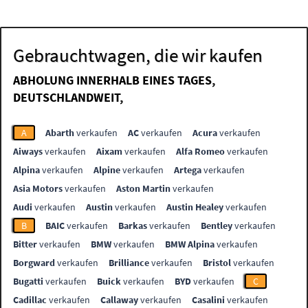
Gebrauchtwagen, die wir kaufen
ABHOLUNG INNERHALB EINES TAGES,
DEUTSCHLANDWEIT,
A
Abarth
verkaufen
AC
verkaufen
Acura
verkaufen
Aiways
verkaufen
Aixam
verkaufen
Alfa Romeo
verkaufen
Alpina
verkaufen
Alpine
verkaufen
Artega
verkaufen
Asia Motors
verkaufen
Aston Martin
verkaufen
Audi
verkaufen
Austin
verkaufen
Austin Healey
verkaufen
B
BAIC
verkaufen
Barkas
verkaufen
Bentley
verkaufen
Bitter
verkaufen
BMW
verkaufen
BMW Alpina
verkaufen
Borgward
verkaufen
Brilliance
verkaufen
Bristol
verkaufen
Bugatti
verkaufen
Buick
verkaufen
BYD
verkaufen
C
Cadillac
verkaufen
Callaway
verkaufen
Casalini
verkaufen