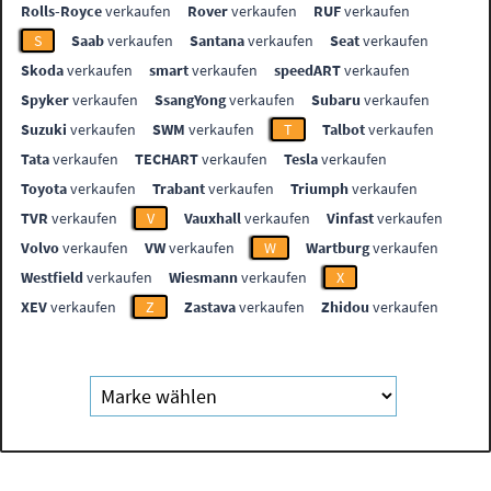
Rolls-Royce
verkaufen
Rover
verkaufen
RUF
verkaufen
S
Saab
verkaufen
Santana
verkaufen
Seat
verkaufen
Skoda
verkaufen
smart
verkaufen
speedART
verkaufen
Spyker
verkaufen
SsangYong
verkaufen
Subaru
verkaufen
Suzuki
verkaufen
SWM
verkaufen
T
Talbot
verkaufen
Tata
verkaufen
TECHART
verkaufen
Tesla
verkaufen
Toyota
verkaufen
Trabant
verkaufen
Triumph
verkaufen
TVR
verkaufen
V
Vauxhall
verkaufen
Vinfast
verkaufen
Volvo
verkaufen
VW
verkaufen
W
Wartburg
verkaufen
Westfield
verkaufen
Wiesmann
verkaufen
X
XEV
verkaufen
Z
Zastava
verkaufen
Zhidou
verkaufen