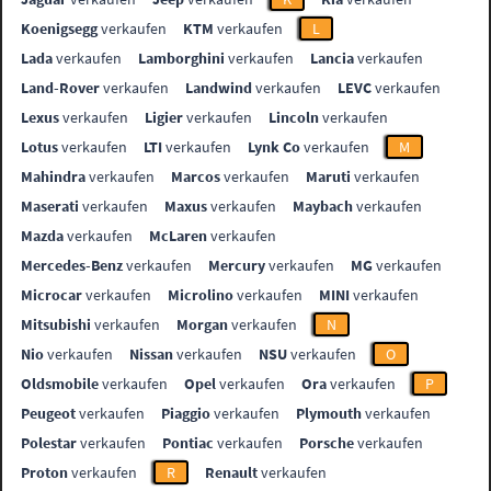
Koenigsegg
verkaufen
KTM
verkaufen
L
Lada
verkaufen
Lamborghini
verkaufen
Lancia
verkaufen
Land-Rover
verkaufen
Landwind
verkaufen
LEVC
verkaufen
Lexus
verkaufen
Ligier
verkaufen
Lincoln
verkaufen
Lotus
verkaufen
LTI
verkaufen
Lynk Co
verkaufen
M
Mahindra
verkaufen
Marcos
verkaufen
Maruti
verkaufen
Maserati
verkaufen
Maxus
verkaufen
Maybach
verkaufen
Mazda
verkaufen
McLaren
verkaufen
Mercedes-Benz
verkaufen
Mercury
verkaufen
MG
verkaufen
Microcar
verkaufen
Microlino
verkaufen
MINI
verkaufen
Mitsubishi
verkaufen
Morgan
verkaufen
N
Nio
verkaufen
Nissan
verkaufen
NSU
verkaufen
O
Oldsmobile
verkaufen
Opel
verkaufen
Ora
verkaufen
P
Peugeot
verkaufen
Piaggio
verkaufen
Plymouth
verkaufen
Polestar
verkaufen
Pontiac
verkaufen
Porsche
verkaufen
Proton
verkaufen
R
Renault
verkaufen