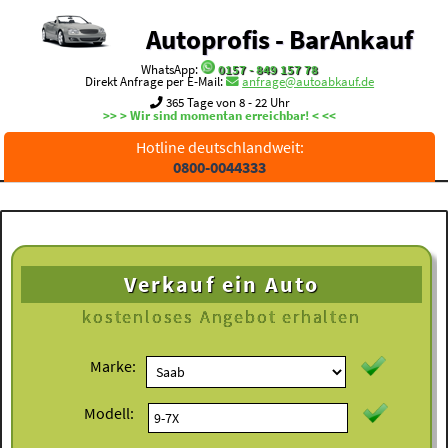
Autoprofis - BarAnkauf
WhatsApp:
0157 - 849 157 78
Direkt Anfrage per E-Mail:
anfrage@autoabkauf.de
365 Tage von 8 - 22 Uhr
>> > Wir sind momentan erreichbar! < <<
Hotline deutschlandweit:
0800-0044333
Verkauf ein Auto
kostenloses
Angebot erhalten
Marke:
Modell: