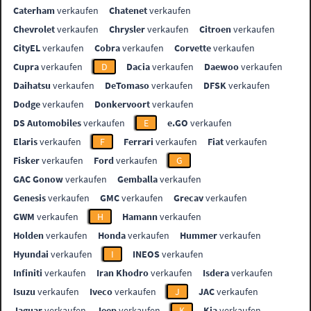
Caterham
verkaufen
Chatenet
verkaufen
Chevrolet
verkaufen
Chrysler
verkaufen
Citroen
verkaufen
CityEL
verkaufen
Cobra
verkaufen
Corvette
verkaufen
Cupra
verkaufen
D
Dacia
verkaufen
Daewoo
verkaufen
Daihatsu
verkaufen
DeTomaso
verkaufen
DFSK
verkaufen
Dodge
verkaufen
Donkervoort
verkaufen
DS Automobiles
verkaufen
E
e.GO
verkaufen
Elaris
verkaufen
F
Ferrari
verkaufen
Fiat
verkaufen
Fisker
verkaufen
Ford
verkaufen
G
GAC Gonow
verkaufen
Gemballa
verkaufen
Genesis
verkaufen
GMC
verkaufen
Grecav
verkaufen
GWM
verkaufen
H
Hamann
verkaufen
Holden
verkaufen
Honda
verkaufen
Hummer
verkaufen
Hyundai
verkaufen
I
INEOS
verkaufen
Infiniti
verkaufen
Iran Khodro
verkaufen
Isdera
verkaufen
Isuzu
verkaufen
Iveco
verkaufen
J
JAC
verkaufen
Jaguar
verkaufen
Jeep
verkaufen
K
Kia
verkaufen