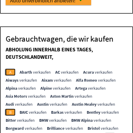
Auto unverbindlich anbieten!
Gebrauchtwagen, die wir kaufen
ABHOLUNG INNERHALB EINES TAGES,
DEUTSCHLANDWEIT,
A
Abarth
verkaufen
AC
verkaufen
Acura
verkaufen
Aiways
verkaufen
Aixam
verkaufen
Alfa Romeo
verkaufen
Alpina
verkaufen
Alpine
verkaufen
Artega
verkaufen
Asia Motors
verkaufen
Aston Martin
verkaufen
Audi
verkaufen
Austin
verkaufen
Austin Healey
verkaufen
B
BAIC
verkaufen
Barkas
verkaufen
Bentley
verkaufen
Bitter
verkaufen
BMW
verkaufen
BMW Alpina
verkaufen
Borgward
verkaufen
Brilliance
verkaufen
Bristol
verkaufen