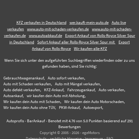
KFZ verkaufen in Deutschland
wer.kauft-mein-auto.de
Auto live
verkaufen
www.auto-mit-schaden-verkaufen.de
www.auto-mit-schaden-
verkaufen.de
www.autoabkauf.de
Export Ankauf von Rolls-Royce Silver Spur
in Deutschland
Sofort Ankauf aller Rolls-Royce Silver Spur mit
Export
Ankauf von Rolls-Royce
Wir-kaufen-alle-KFZ
Wenn Sie sich unter den aufgeführten Suchbegriffen wiederfinden oder zu uns
gefunden haben, sind Sie richtig:
Gebrauchtwagenankauf,
Auto sofort verkaufen,
Auto mit Schaden verkaufen,
Auto mit Mängel verkaufen,
Auto defekt verkaufen,
KFZ-Ankauf,
Fahrzeugankauf,
Auto verkaufen,
Autoankauf,
wir kaufen dein Auto mit Abholung,
Wir kaufen dein Auto mit Schaden,
Wir kaufen dein Auto Motorschaden,
Wir kaufen dein Auto ohne TÜV,
PKW-Ankauf,
Autoexport,
Autoprofis - BarAnkauf
-
Benotet mit
4.76
von 5.0 Punkten basierend auf
291
Bewertungen
Copyright © 2005 - 2026 - egeMotors
Datenschutz
-
rechtliche Hinweise
-
Impressum
-
FAQ