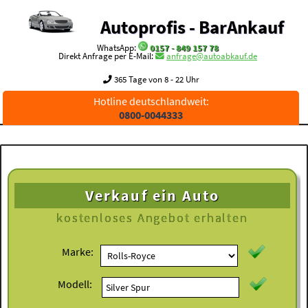
Autoprofis - BarAnkauf
WhatsApp:
0157 - 849 157 78
Direkt Anfrage per E-Mail:
anfrage@autoabkauf.de
365 Tage von 8 - 22 Uhr
Hotline deutschlandweit:
0800-0044333
Verkauf ein Auto
kostenloses
Angebot erhalten
Marke:
Modell: