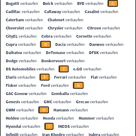
Bugatti
verkaufen
Buick
verkaufen
BYD
verkaufen
C
Cadillac
verkaufen
Callaway
verkaufen
Casalini
verkaufen
Caterham
verkaufen
Chatenet
verkaufen
Chevrolet
verkaufen
Chrysler
verkaufen
Citroen
verkaufen
CityEL
verkaufen
Cobra
verkaufen
Corvette
verkaufen
Cupra
verkaufen
D
Dacia
verkaufen
Daewoo
verkaufen
Daihatsu
verkaufen
DeTomaso
verkaufen
DFSK
verkaufen
Dodge
verkaufen
Donkervoort
verkaufen
DS Automobiles
verkaufen
E
e.GO
verkaufen
Elaris
verkaufen
F
Ferrari
verkaufen
Fiat
verkaufen
Fisker
verkaufen
Ford
verkaufen
G
GAC Gonow
verkaufen
Gemballa
verkaufen
Genesis
verkaufen
GMC
verkaufen
Grecav
verkaufen
GWM
verkaufen
H
Hamann
verkaufen
Holden
verkaufen
Honda
verkaufen
Hummer
verkaufen
Hyundai
verkaufen
I
INEOS
verkaufen
Infiniti
verkaufen
Iran Khodro
verkaufen
Isdera
verkaufen