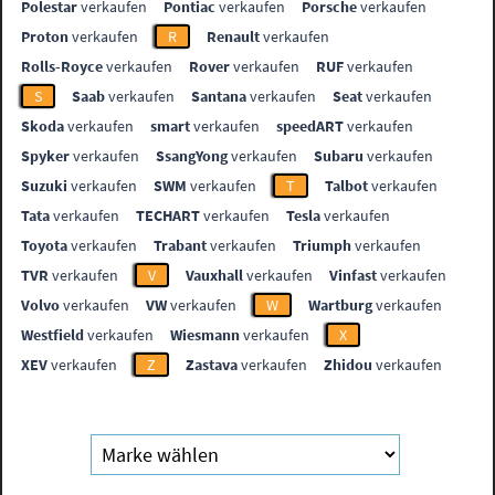
Polestar
verkaufen
Pontiac
verkaufen
Porsche
verkaufen
Proton
verkaufen
R
Renault
verkaufen
Rolls-Royce
verkaufen
Rover
verkaufen
RUF
verkaufen
S
Saab
verkaufen
Santana
verkaufen
Seat
verkaufen
Skoda
verkaufen
smart
verkaufen
speedART
verkaufen
Spyker
verkaufen
SsangYong
verkaufen
Subaru
verkaufen
Suzuki
verkaufen
SWM
verkaufen
T
Talbot
verkaufen
Tata
verkaufen
TECHART
verkaufen
Tesla
verkaufen
Toyota
verkaufen
Trabant
verkaufen
Triumph
verkaufen
TVR
verkaufen
V
Vauxhall
verkaufen
Vinfast
verkaufen
Volvo
verkaufen
VW
verkaufen
W
Wartburg
verkaufen
Westfield
verkaufen
Wiesmann
verkaufen
X
XEV
verkaufen
Z
Zastava
verkaufen
Zhidou
verkaufen