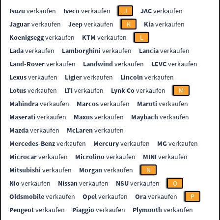
Isuzu
verkaufen
Iveco
verkaufen
J
JAC
verkaufen
Jaguar
verkaufen
Jeep
verkaufen
K
Kia
verkaufen
Koenigsegg
verkaufen
KTM
verkaufen
L
Lada
verkaufen
Lamborghini
verkaufen
Lancia
verkaufen
Land-Rover
verkaufen
Landwind
verkaufen
LEVC
verkaufen
Lexus
verkaufen
Ligier
verkaufen
Lincoln
verkaufen
Lotus
verkaufen
LTI
verkaufen
Lynk Co
verkaufen
M
Mahindra
verkaufen
Marcos
verkaufen
Maruti
verkaufen
Maserati
verkaufen
Maxus
verkaufen
Maybach
verkaufen
Mazda
verkaufen
McLaren
verkaufen
Mercedes-Benz
verkaufen
Mercury
verkaufen
MG
verkaufen
Microcar
verkaufen
Microlino
verkaufen
MINI
verkaufen
Mitsubishi
verkaufen
Morgan
verkaufen
N
Nio
verkaufen
Nissan
verkaufen
NSU
verkaufen
O
Oldsmobile
verkaufen
Opel
verkaufen
Ora
verkaufen
P
Peugeot
verkaufen
Piaggio
verkaufen
Plymouth
verkaufen