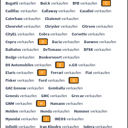
Bugatti
verkaufen
Buick
verkaufen
BYD
verkaufen
C
Cadillac
verkaufen
Callaway
verkaufen
Casalini
verkaufen
Caterham
verkaufen
Chatenet
verkaufen
Chevrolet
verkaufen
Chrysler
verkaufen
Citroen
verkaufen
CityEL
verkaufen
Cobra
verkaufen
Corvette
verkaufen
Cupra
verkaufen
D
Dacia
verkaufen
Daewoo
verkaufen
Daihatsu
verkaufen
DeTomaso
verkaufen
DFSK
verkaufen
Dodge
verkaufen
Donkervoort
verkaufen
DS Automobiles
verkaufen
E
e.GO
verkaufen
Elaris
verkaufen
F
Ferrari
verkaufen
Fiat
verkaufen
Fisker
verkaufen
Ford
verkaufen
G
GAC Gonow
verkaufen
Gemballa
verkaufen
Genesis
verkaufen
GMC
verkaufen
Grecav
verkaufen
GWM
verkaufen
H
Hamann
verkaufen
Holden
verkaufen
Honda
verkaufen
Hummer
verkaufen
Hyundai
verkaufen
I
INEOS
verkaufen
Infiniti
verkaufen
Iran Khodro
verkaufen
Isdera
verkaufen