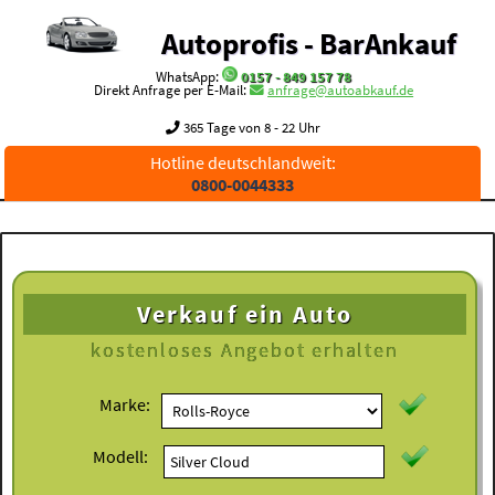
Autoprofis - BarAnkauf
WhatsApp:
0157 - 849 157 78
Direkt Anfrage per E-Mail:
anfrage@autoabkauf.de
365 Tage von 8 - 22 Uhr
Hotline deutschlandweit:
0800-0044333
Verkauf ein Auto
kostenloses
Angebot erhalten
Marke:
Modell: