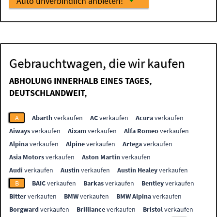
Auto unverbindlich anbieten!
Gebrauchtwagen, die wir kaufen
ABHOLUNG INNERHALB EINES TAGES,
DEUTSCHLANDWEIT,
A
Abarth
verkaufen
AC
verkaufen
Acura
verkaufen
Aiways
verkaufen
Aixam
verkaufen
Alfa Romeo
verkaufen
Alpina
verkaufen
Alpine
verkaufen
Artega
verkaufen
Asia Motors
verkaufen
Aston Martin
verkaufen
Audi
verkaufen
Austin
verkaufen
Austin Healey
verkaufen
B
BAIC
verkaufen
Barkas
verkaufen
Bentley
verkaufen
Bitter
verkaufen
BMW
verkaufen
BMW Alpina
verkaufen
Borgward
verkaufen
Brilliance
verkaufen
Bristol
verkaufen