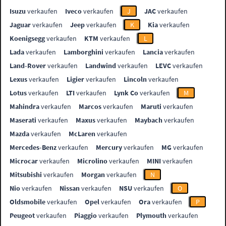
Isuzu
verkaufen
Iveco
verkaufen
J
JAC
verkaufen
Jaguar
verkaufen
Jeep
verkaufen
K
Kia
verkaufen
Koenigsegg
verkaufen
KTM
verkaufen
L
Lada
verkaufen
Lamborghini
verkaufen
Lancia
verkaufen
Land-Rover
verkaufen
Landwind
verkaufen
LEVC
verkaufen
Lexus
verkaufen
Ligier
verkaufen
Lincoln
verkaufen
Lotus
verkaufen
LTI
verkaufen
Lynk Co
verkaufen
M
Mahindra
verkaufen
Marcos
verkaufen
Maruti
verkaufen
Maserati
verkaufen
Maxus
verkaufen
Maybach
verkaufen
Mazda
verkaufen
McLaren
verkaufen
Mercedes-Benz
verkaufen
Mercury
verkaufen
MG
verkaufen
Microcar
verkaufen
Microlino
verkaufen
MINI
verkaufen
Mitsubishi
verkaufen
Morgan
verkaufen
N
Nio
verkaufen
Nissan
verkaufen
NSU
verkaufen
O
Oldsmobile
verkaufen
Opel
verkaufen
Ora
verkaufen
P
Peugeot
verkaufen
Piaggio
verkaufen
Plymouth
verkaufen