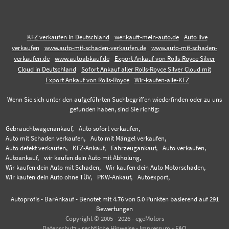
KFZ verkaufen in Deutschland
wer.kauft-mein-auto.de
Auto live
verkaufen
www.auto-mit-schaden-verkaufen.de
www.auto-mit-schaden-
verkaufen.de
www.autoabkauf.de
Export Ankauf von Rolls-Royce Silver
Cloud in Deutschland
Sofort Ankauf aller Rolls-Royce Silver Cloud mit
Export Ankauf von Rolls-Royce
Wir-kaufen-alle-KFZ
Wenn Sie sich unter den aufgeführten Suchbegriffen wiederfinden oder zu uns
gefunden haben, sind Sie richtig:
Gebrauchtwagenankauf,
Auto sofort verkaufen,
Auto mit Schaden verkaufen,
Auto mit Mängel verkaufen,
Auto defekt verkaufen,
KFZ-Ankauf,
Fahrzeugankauf,
Auto verkaufen,
Autoankauf,
wir kaufen dein Auto mit Abholung,
Wir kaufen dein Auto mit Schaden,
Wir kaufen dein Auto Motorschaden,
Wir kaufen dein Auto ohne TÜV,
PKW-Ankauf,
Autoexport,
Autoprofis - BarAnkauf
-
Benotet mit
4.76
von 5.0 Punkten basierend auf
291
Bewertungen
Copyright © 2005 - 2026 - egeMotors
Datenschutz
-
rechtliche Hinweise
-
Impressum
-
FAQ