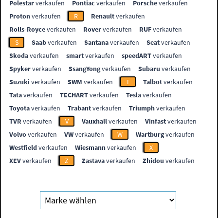
Polestar
verkaufen
Pontiac
verkaufen
Porsche
verkaufen
Proton
verkaufen
R
Renault
verkaufen
Rolls-Royce
verkaufen
Rover
verkaufen
RUF
verkaufen
S
Saab
verkaufen
Santana
verkaufen
Seat
verkaufen
Skoda
verkaufen
smart
verkaufen
speedART
verkaufen
Spyker
verkaufen
SsangYong
verkaufen
Subaru
verkaufen
Suzuki
verkaufen
SWM
verkaufen
T
Talbot
verkaufen
Tata
verkaufen
TECHART
verkaufen
Tesla
verkaufen
Toyota
verkaufen
Trabant
verkaufen
Triumph
verkaufen
TVR
verkaufen
V
Vauxhall
verkaufen
Vinfast
verkaufen
Volvo
verkaufen
VW
verkaufen
W
Wartburg
verkaufen
Westfield
verkaufen
Wiesmann
verkaufen
X
XEV
verkaufen
Z
Zastava
verkaufen
Zhidou
verkaufen