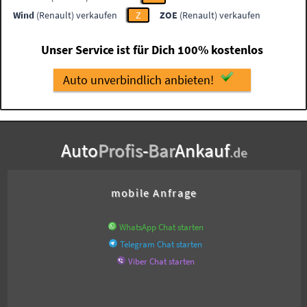
Wind
(Renault) verkaufen
Z
ZOE
(Renault) verkaufen
Unser Service ist für Dich 100% kostenlos
Auto unverbindlich anbieten!
Auto
Profis
-
Bar
Ankauf
.de
mobile Anfrage
WhatsApp Chat starten
Telegram Chat starten
Viber Chat starten