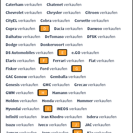
Caterham
verkaufen
Chatenet
verkaufen
Chevrolet
verkaufen
Chrysler
verkaufen
Citroen
verkaufen
CityEL
verkaufen
Cobra
verkaufen
Corvette
verkaufen
Cupra
verkaufen
D
Dacia
verkaufen
Daewoo
verkaufen
Daihatsu
verkaufen
DeTomaso
verkaufen
DFSK
verkaufen
Dodge
verkaufen
Donkervoort
verkaufen
DS Automobiles
verkaufen
E
e.GO
verkaufen
Elaris
verkaufen
F
Ferrari
verkaufen
Fiat
verkaufen
Fisker
verkaufen
Ford
verkaufen
G
GAC Gonow
verkaufen
Gemballa
verkaufen
Genesis
verkaufen
GMC
verkaufen
Grecav
verkaufen
GWM
verkaufen
H
Hamann
verkaufen
Holden
verkaufen
Honda
verkaufen
Hummer
verkaufen
Hyundai
verkaufen
I
INEOS
verkaufen
Infiniti
verkaufen
Iran Khodro
verkaufen
Isdera
verkaufen
Isuzu
verkaufen
Iveco
verkaufen
J
JAC
verkaufen
Jaguar
verkaufen
Jeep
verkaufen
K
Kia
verkaufen