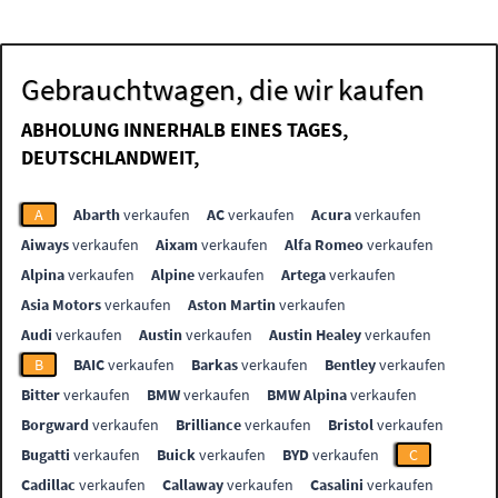
Gebrauchtwagen, die wir kaufen
ABHOLUNG INNERHALB EINES TAGES,
DEUTSCHLANDWEIT,
A
Abarth
verkaufen
AC
verkaufen
Acura
verkaufen
Aiways
verkaufen
Aixam
verkaufen
Alfa Romeo
verkaufen
Alpina
verkaufen
Alpine
verkaufen
Artega
verkaufen
Asia Motors
verkaufen
Aston Martin
verkaufen
Audi
verkaufen
Austin
verkaufen
Austin Healey
verkaufen
B
BAIC
verkaufen
Barkas
verkaufen
Bentley
verkaufen
Bitter
verkaufen
BMW
verkaufen
BMW Alpina
verkaufen
Borgward
verkaufen
Brilliance
verkaufen
Bristol
verkaufen
Bugatti
verkaufen
Buick
verkaufen
BYD
verkaufen
C
Cadillac
verkaufen
Callaway
verkaufen
Casalini
verkaufen