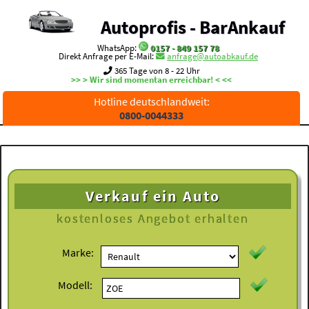
Autoprofis - BarAnkauf
WhatsApp:
0157 - 849 157 78
Direkt Anfrage per E-Mail:
anfrage@autoabkauf.de
365 Tage von 8 - 22 Uhr
>> > Wir sind momentan erreichbar! < <<
Hotline deutschlandweit:
0800-0044333
Verkauf ein Auto
kostenloses
Angebot erhalten
Marke:
Modell: