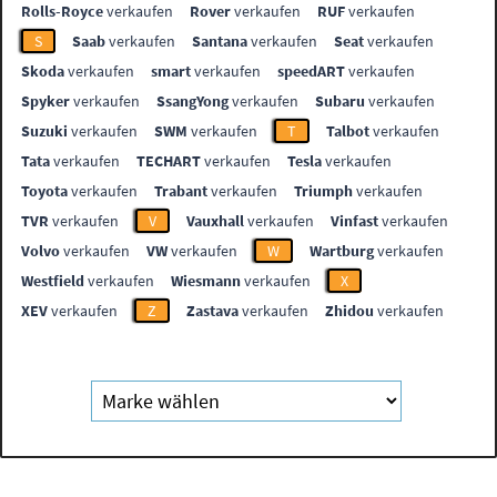
Rolls-Royce
verkaufen
Rover
verkaufen
RUF
verkaufen
S
Saab
verkaufen
Santana
verkaufen
Seat
verkaufen
Skoda
verkaufen
smart
verkaufen
speedART
verkaufen
Spyker
verkaufen
SsangYong
verkaufen
Subaru
verkaufen
Suzuki
verkaufen
SWM
verkaufen
T
Talbot
verkaufen
Tata
verkaufen
TECHART
verkaufen
Tesla
verkaufen
Toyota
verkaufen
Trabant
verkaufen
Triumph
verkaufen
TVR
verkaufen
V
Vauxhall
verkaufen
Vinfast
verkaufen
Volvo
verkaufen
VW
verkaufen
W
Wartburg
verkaufen
Westfield
verkaufen
Wiesmann
verkaufen
X
XEV
verkaufen
Z
Zastava
verkaufen
Zhidou
verkaufen