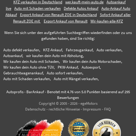
KFZ verkaufen in Deutschland
wer.kauft-mein-auto.de
Autoankauf
live
Auto mit Schaden verkaufen
Defekte Autos Ankauf
Auto-Ankauf Auto
Abkauf
Export Ankauf von Renault ZOE in Deutschland
Sofort Ankauf aller
Renault ZOE mit
Export Ankauf von Renault
Wir-kaufen-alle-KFZ
Wenn Sie sich unter den aufgeführten Suchbegriffen wiederfinden oder zu uns
gefunden haben, sind Sie richtig:
Auto defekt verkaufen,
KFZ-Ankauf,
Fahrzeugankauf,
Auto verkaufen,
Autoankauf,
wir kaufen dein Auto mit Abholung,
Wir kaufen dein Auto mit Schaden,
Wir kaufen dein Auto Motorschaden,
Wir kaufen dein Auto ohne TÜV,
PKW-Ankauf,
Autoexport,
Gebrauchtwagenankauf,
Auto sofort verkaufen,
Auto mit Schaden verkaufen,
Auto mit Mängel verkaufen,
Autoprofis - BarAnkauf
-
Benotet mit
4.76
von 5.0 Punkten basierend auf
295
Bewertungen
Copyright © 2005 - 2026 - egeMotors
Datenschutz
-
rechtliche Hinweise
-
Impressum
-
FAQ