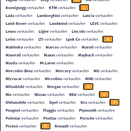
Koenigsegg
verkaufen
KTM
verkaufen
L
Lada
verkaufen
Lamborghini
verkaufen
Lancia
verkaufen
Land-Rover
verkaufen
Landwind
verkaufen
LEVC
verkaufen
Lexus
verkaufen
Ligier
verkaufen
Lincoln
verkaufen
Lotus
verkaufen
LTI
verkaufen
Lynk Co
verkaufen
M
Mahindra
verkaufen
Marcos
verkaufen
Maruti
verkaufen
Maserati
verkaufen
Maxus
verkaufen
Maybach
verkaufen
Mazda
verkaufen
McLaren
verkaufen
Mercedes-Benz
verkaufen
Mercury
verkaufen
MG
verkaufen
Microcar
verkaufen
Microlino
verkaufen
MINI
verkaufen
Mitsubishi
verkaufen
Morgan
verkaufen
N
Nio
verkaufen
Nissan
verkaufen
NSU
verkaufen
O
Oldsmobile
verkaufen
Opel
verkaufen
Ora
verkaufen
P
Peugeot
verkaufen
Piaggio
verkaufen
Plymouth
verkaufen
Polestar
verkaufen
Pontiac
verkaufen
Porsche
verkaufen
Proton
verkaufen
R
Renault
verkaufen