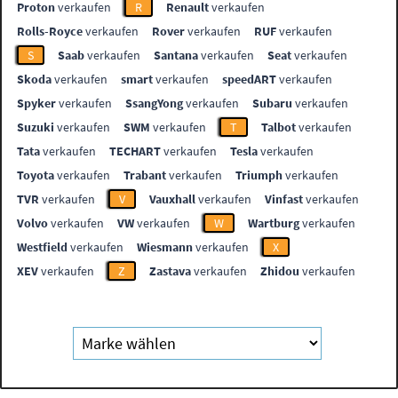
Proton
verkaufen
R
Renault
verkaufen
Rolls-Royce
verkaufen
Rover
verkaufen
RUF
verkaufen
S
Saab
verkaufen
Santana
verkaufen
Seat
verkaufen
Skoda
verkaufen
smart
verkaufen
speedART
verkaufen
Spyker
verkaufen
SsangYong
verkaufen
Subaru
verkaufen
Suzuki
verkaufen
SWM
verkaufen
T
Talbot
verkaufen
Tata
verkaufen
TECHART
verkaufen
Tesla
verkaufen
Toyota
verkaufen
Trabant
verkaufen
Triumph
verkaufen
TVR
verkaufen
V
Vauxhall
verkaufen
Vinfast
verkaufen
Volvo
verkaufen
VW
verkaufen
W
Wartburg
verkaufen
Westfield
verkaufen
Wiesmann
verkaufen
X
XEV
verkaufen
Z
Zastava
verkaufen
Zhidou
verkaufen