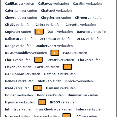
Cadillac
verkaufen
Callaway
verkaufen
Casalini
verkaufen
Caterham
verkaufen
Chatenet
verkaufen
Chevrolet
verkaufen
Chrysler
verkaufen
Citroen
verkaufen
CityEL
verkaufen
Cobra
verkaufen
Corvette
verkaufen
Cupra
verkaufen
D
Dacia
verkaufen
Daewoo
verkaufen
Daihatsu
verkaufen
DeTomaso
verkaufen
DFSK
verkaufen
Dodge
verkaufen
Donkervoort
verkaufen
DS Automobiles
verkaufen
E
e.GO
verkaufen
Elaris
verkaufen
F
Ferrari
verkaufen
Fiat
verkaufen
Fisker
verkaufen
Ford
verkaufen
G
GAC Gonow
verkaufen
Gemballa
verkaufen
Genesis
verkaufen
GMC
verkaufen
Grecav
verkaufen
GWM
verkaufen
H
Hamann
verkaufen
Holden
verkaufen
Honda
verkaufen
Hummer
verkaufen
Hyundai
verkaufen
I
INEOS
verkaufen
Infiniti
verkaufen
Iran Khodro
verkaufen
Isdera
verkaufen
Isuzu
verkaufen
Iveco
verkaufen
J
JAC
verkaufen