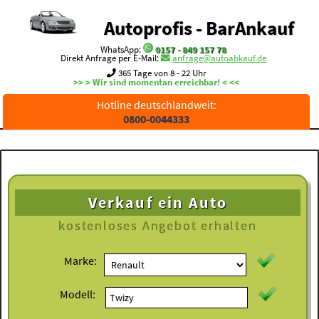
Autoprofis - BarAnkauf
WhatsApp:
0157 - 849 157 78
Direkt Anfrage per E-Mail:
anfrage@autoabkauf.de
365 Tage von 8 - 22 Uhr
>> > Wir sind momentan erreichbar! < <<
Hotline deutschlandweit:
0800-0044333
Verkauf ein Auto
kostenloses
Angebot erhalten
Marke:
Modell: