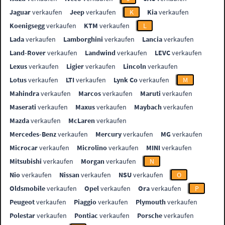
Jaguar
verkaufen
Jeep
verkaufen
K
Kia
verkaufen
Koenigsegg
verkaufen
KTM
verkaufen
L
Lada
verkaufen
Lamborghini
verkaufen
Lancia
verkaufen
Land-Rover
verkaufen
Landwind
verkaufen
LEVC
verkaufen
Lexus
verkaufen
Ligier
verkaufen
Lincoln
verkaufen
Lotus
verkaufen
LTI
verkaufen
Lynk Co
verkaufen
M
Mahindra
verkaufen
Marcos
verkaufen
Maruti
verkaufen
Maserati
verkaufen
Maxus
verkaufen
Maybach
verkaufen
Mazda
verkaufen
McLaren
verkaufen
Mercedes-Benz
verkaufen
Mercury
verkaufen
MG
verkaufen
Microcar
verkaufen
Microlino
verkaufen
MINI
verkaufen
Mitsubishi
verkaufen
Morgan
verkaufen
N
Nio
verkaufen
Nissan
verkaufen
NSU
verkaufen
O
Oldsmobile
verkaufen
Opel
verkaufen
Ora
verkaufen
P
Peugeot
verkaufen
Piaggio
verkaufen
Plymouth
verkaufen
Polestar
verkaufen
Pontiac
verkaufen
Porsche
verkaufen