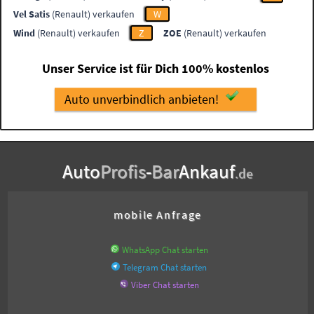
Vel Satis
(Renault) verkaufen
W
Wind
(Renault) verkaufen
Z
ZOE
(Renault) verkaufen
Unser Service ist für Dich 100% kostenlos
Auto unverbindlich anbieten!
Auto
Profis
-
Bar
Ankauf
.de
mobile Anfrage
WhatsApp Chat starten
Telegram Chat starten
Viber Chat starten