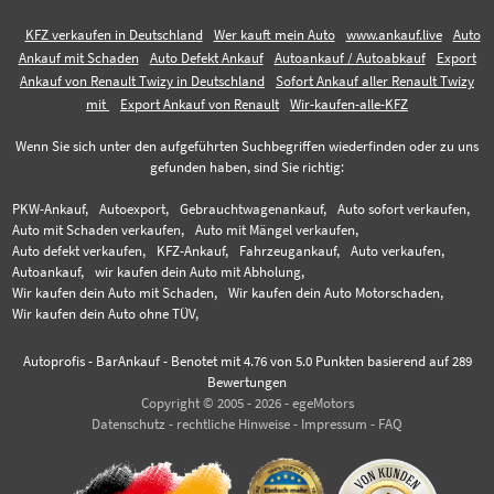
KFZ verkaufen in Deutschland
Wer kauft mein Auto
www.ankauf.live
Auto
Ankauf mit Schaden
Auto Defekt Ankauf
Autoankauf / Autoabkauf
Export
Ankauf von Renault Twizy in Deutschland
Sofort Ankauf aller Renault Twizy
mit
Export Ankauf von Renault
Wir-kaufen-alle-KFZ
Wenn Sie sich unter den aufgeführten Suchbegriffen wiederfinden oder zu uns
gefunden haben, sind Sie richtig:
PKW-Ankauf,
Autoexport,
Gebrauchtwagenankauf,
Auto sofort verkaufen,
Auto mit Schaden verkaufen,
Auto mit Mängel verkaufen,
Auto defekt verkaufen,
KFZ-Ankauf,
Fahrzeugankauf,
Auto verkaufen,
Autoankauf,
wir kaufen dein Auto mit Abholung,
Wir kaufen dein Auto mit Schaden,
Wir kaufen dein Auto Motorschaden,
Wir kaufen dein Auto ohne TÜV,
Autoprofis - BarAnkauf
-
Benotet mit
4.76
von 5.0 Punkten basierend auf
289
Bewertungen
Copyright © 2005 - 2026 - egeMotors
Datenschutz
-
rechtliche Hinweise
-
Impressum
-
FAQ