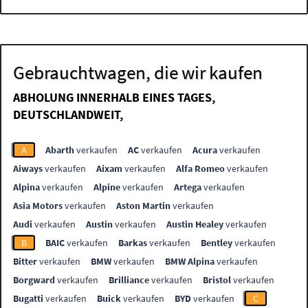
Gebrauchtwagen, die wir kaufen
ABHOLUNG INNERHALB EINES TAGES,
DEUTSCHLANDWEIT,
A
Abarth
verkaufen
AC
verkaufen
Acura
verkaufen
Aiways
verkaufen
Aixam
verkaufen
Alfa Romeo
verkaufen
Alpina
verkaufen
Alpine
verkaufen
Artega
verkaufen
Asia Motors
verkaufen
Aston Martin
verkaufen
Audi
verkaufen
Austin
verkaufen
Austin Healey
verkaufen
B
BAIC
verkaufen
Barkas
verkaufen
Bentley
verkaufen
Bitter
verkaufen
BMW
verkaufen
BMW Alpina
verkaufen
Borgward
verkaufen
Brilliance
verkaufen
Bristol
verkaufen
Bugatti
verkaufen
Buick
verkaufen
BYD
verkaufen
C