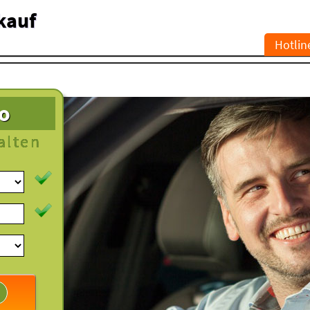
kauf
Hotlin
to
alten