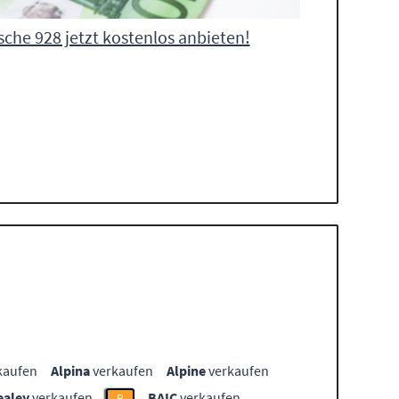
sche 928 jetzt kostenlos anbieten!
kaufen
Alpina
verkaufen
Alpine
verkaufen
ealey
verkaufen
BAIC
verkaufen
B