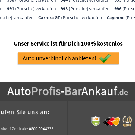
en
991
(Porsche) verkaufen
993
(Porsche) verkaufen
996
(Porsc
rsche) verkaufen
Carrera GT
(Porsche) verkaufen
Cayenne
(Por
Unser Service ist für Dich 100% kostenlos
Auto unverbindlich anbieten!
Auto
Profis
-
Bar
Ankauf
.de
ufen Sie uns an:
Ankauf Zentrale:
0800-0044333