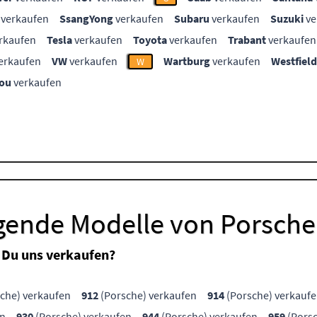
verkaufen
SsangYong
verkaufen
Subaru
verkaufen
Suzuki
ve
rkaufen
Tesla
verkaufen
Toyota
verkaufen
Trabant
verkaufen
erkaufen
VW
verkaufen
Wartburg
verkaufen
Westfield
W
ou
verkaufen
lgende Modelle von Porsche
 Du uns verkaufen?
che) verkaufen
912
(Porsche) verkaufen
914
(Porsche) verkauf
en
930
(Porsche) verkaufen
944
(Porsche) verkaufen
959
(Porsc