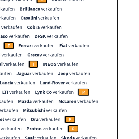
rkaufen
Brilliance
verkaufen
rkaufen
Casalini
verkaufen
L
verkaufen
Cobra
verkaufen
aso
verkaufen
DFSK
verkaufen
Ferrari
verkaufen
Fiat
verkaufen
F
C
verkaufen
Grecav
verkaufen
i
verkaufen
INEOS
verkaufen
I
aufen
Jaguar
verkaufen
Jeep
verkaufen
Lancia
verkaufen
Land-Rover
verkaufen
LTI
verkaufen
Lynk Co
verkaufen
M
kaufen
Mazda
verkaufen
McLaren
verkaufen
erkaufen
Mitsubishi
verkaufen
el
verkaufen
Ora
verkaufen
P
verkaufen
Proton
verkaufen
R
verkaufen
Seat
verkaufen
Skoda
verkaufen