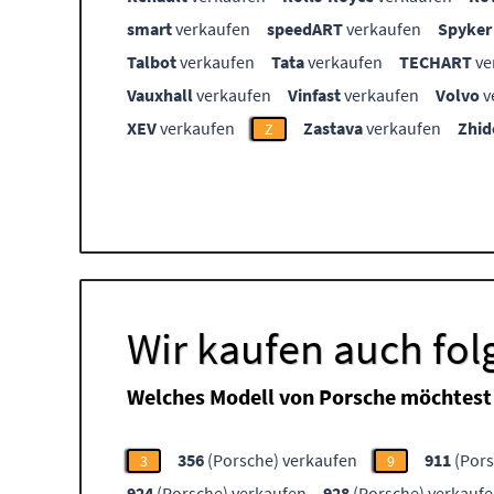
smart
verkaufen
speedART
verkaufen
Spyker
Talbot
verkaufen
Tata
verkaufen
TECHART
ve
Vauxhall
verkaufen
Vinfast
verkaufen
Volvo
v
XEV
verkaufen
Zastava
verkaufen
Zhid
Z
Wir kaufen auch fo
Welches Modell von Porsche möchtest
356
(Porsche) verkaufen
911
(Pors
3
9
924
(Porsche) verkaufen
928
(Porsche) verkauf