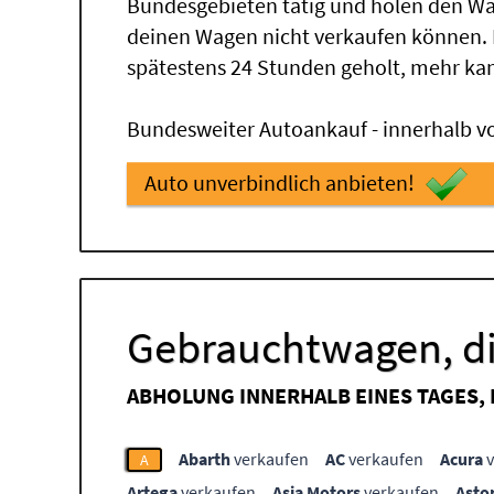
Bundesgebieten tätig und holen den Wa
deinen Wagen nicht verkaufen können.
spätestens 24 Stunden geholt, mehr ka
Bundesweiter Autoankauf - innerhalb vo
Auto unverbindlich anbieten!
Gebrauchtwagen, di
ABHOLUNG INNERHALB EINES TAGES,
Abarth
verkaufen
AC
verkaufen
Acura
v
A
Artega
verkaufen
Asia Motors
verkaufen
Asto