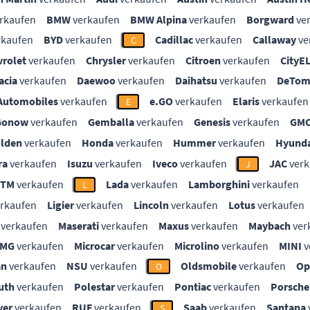
rkaufen
BMW
verkaufen
BMW Alpina
verkaufen
Borgward
ve
rkaufen
BYD
verkaufen
Cadillac
verkaufen
Callaway
ve
C
vrolet
verkaufen
Chrysler
verkaufen
Citroen
verkaufen
CityE
acia
verkaufen
Daewoo
verkaufen
Daihatsu
verkaufen
DeTom
Automobiles
verkaufen
e.GO
verkaufen
Elaris
verkaufen
E
Gonow
verkaufen
Gemballa
verkaufen
Genesis
verkaufen
GM
lden
verkaufen
Honda
verkaufen
Hummer
verkaufen
Hyunda
ra
verkaufen
Isuzu
verkaufen
Iveco
verkaufen
JAC
verk
J
KTM
verkaufen
Lada
verkaufen
Lamborghini
verkaufen
L
rkaufen
Ligier
verkaufen
Lincoln
verkaufen
Lotus
verkaufen
verkaufen
Maserati
verkaufen
Maxus
verkaufen
Maybach
ver
MG
verkaufen
Microcar
verkaufen
Microlino
verkaufen
MINI
v
an
verkaufen
NSU
verkaufen
Oldsmobile
verkaufen
Op
O
uth
verkaufen
Polestar
verkaufen
Pontiac
verkaufen
Porsche
ver
verkaufen
RUF
verkaufen
Saab
verkaufen
Santana
S