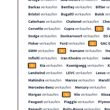
Barkas
verkaufen
Bentley
verkaufen
Bitter
ve
Bristol
verkaufen
Bugatti
verkaufen
Buick
ve
Caterham
verkaufen
Chatenet
verkaufen
Che
Corvette
verkaufen
Cupra
verkaufen
D
D
Dodge
verkaufen
Donkervoort
verkaufen
DS 
Fisker
verkaufen
Ford
verkaufen
GAC 
G
GWM
verkaufen
Hamann
verkaufen
Ho
H
Infiniti
verkaufen
Iran Khodro
verkaufen
Isde
Kia
verkaufen
Koenigsegg
verkaufen
K
Landwind
verkaufen
LEVC
verkaufen
Lexus
ve
Mahindra
verkaufen
Marcos
verkaufen
Maruti
Mercedes-Benz
verkaufen
Mercury
verkaufen
Morgan
verkaufen
Nio
verkaufen
Niss
N
Peugeot
verkaufen
Piaggio
verkaufen
Plymo
Renault
verkaufen
Rolls-Royce
verkaufen
Ro