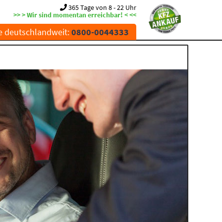
365 Tage von 8 - 22 Uhr
>> > Wir sind momentan erreichbar! < <<
e deutschlandweit:
0800-0044333