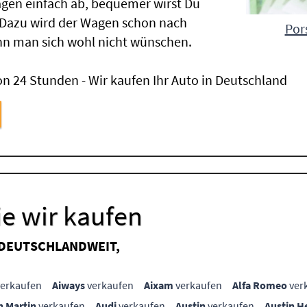
gen einfach ab, bequemer wirst Du
 Dazu wird der Wagen schon nach
Por
nn man sich wohl nicht wünschen.
n 24 Stunden - Wir kaufen Ihr Auto in Deutschland
e wir kaufen
 DEUTSCHLANDWEIT,
erkaufen
Aiways
verkaufen
Aixam
verkaufen
Alfa Romeo
ver
n Martin
verkaufen
Audi
verkaufen
Austin
verkaufen
Austin H