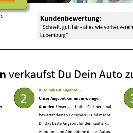
t.
Kundenbewertung:
"
Schnell, gut, fair - alles wie vorher vere
"
Luxemburg
Doreen aus Diekirch (
Porsche
)
en
verkaufst Du Dein Auto z
Auto Ankauf Angebot...
2
Unser Angebot kommt in wenigen
er
Stunden
. Unser geschultes Fachpersonal
bewertet deinen Porsche 912 und macht
Dir das beste Angebot für den Kauf inkl.
Abholung und Abmeldung deines Autos.