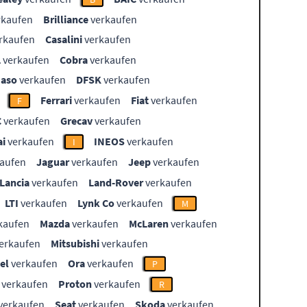
rkaufen
Brilliance
verkaufen
rkaufen
Casalini
verkaufen
L
verkaufen
Cobra
verkaufen
aso
verkaufen
DFSK
verkaufen
Ferrari
verkaufen
Fiat
verkaufen
F
C
verkaufen
Grecav
verkaufen
i
verkaufen
INEOS
verkaufen
I
aufen
Jaguar
verkaufen
Jeep
verkaufen
Lancia
verkaufen
Land-Rover
verkaufen
LTI
verkaufen
Lynk Co
verkaufen
M
kaufen
Mazda
verkaufen
McLaren
verkaufen
erkaufen
Mitsubishi
verkaufen
el
verkaufen
Ora
verkaufen
P
verkaufen
Proton
verkaufen
R
verkaufen
Seat
verkaufen
Skoda
verkaufen