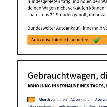
Bundesgebieten tätig und holen den Wa
deinen Wagen nicht verkaufen können.
spätestens 24 Stunden geholt, mehr ka
Bundesweiter Autoankauf - innerhalb vo
Auto unverbindlich anbieten!
Gebrauchtwagen, di
ABHOLUNG INNERHALB EINES TAGES,
Abarth
verkaufen
AC
verkaufen
Acura
v
A
Artega
verkaufen
Asia Motors
verkaufen
Asto