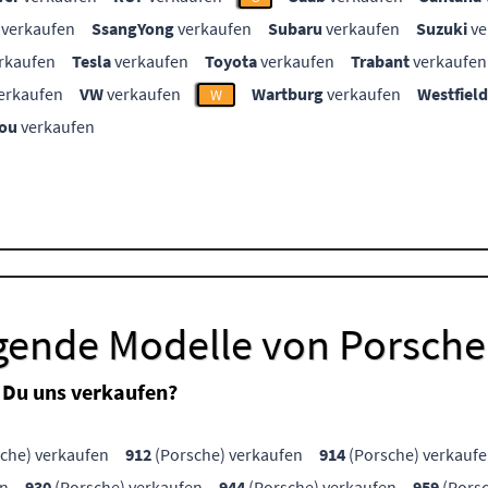
verkaufen
SsangYong
verkaufen
Subaru
verkaufen
Suzuki
ve
rkaufen
Tesla
verkaufen
Toyota
verkaufen
Trabant
verkaufen
erkaufen
VW
verkaufen
Wartburg
verkaufen
Westfield
W
ou
verkaufen
lgende Modelle von Porsche
 Du uns verkaufen?
che) verkaufen
912
(Porsche) verkaufen
914
(Porsche) verkauf
en
930
(Porsche) verkaufen
944
(Porsche) verkaufen
959
(Porsc