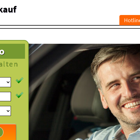
kauf
Hotlin
to
alten