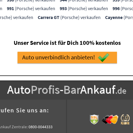
en
991
(Porsche) verkaufen
993
(Porsche) verkaufen
996
(Porsc
rsche) verkaufen
Carrera GT
(Porsche) verkaufen
Cayenne
(Por
Unser Service ist für Dich 100% kostenlos
Auto unverbindlich anbieten!
Auto
Profis
-
Bar
Ankauf
.de
ufen Sie uns an:
Ankauf Zentrale:
0800-0044333