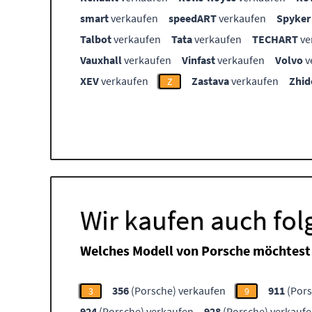
smart
verkaufen
speedART
verkaufen
Spyker
Talbot
verkaufen
Tata
verkaufen
TECHART
ve
Vauxhall
verkaufen
Vinfast
verkaufen
Volvo
v
XEV
verkaufen
Zastava
verkaufen
Zhid
Z
Wir kaufen auch fo
Welches Modell von Porsche möchtest
356
(Porsche) verkaufen
911
(Pors
3
9
924
(Porsche) verkaufen
928
(Porsche) verkauf