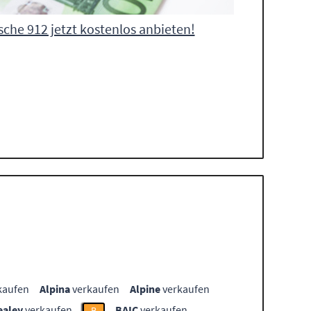
sche 912 jetzt kostenlos anbieten!
kaufen
Alpina
verkaufen
Alpine
verkaufen
ealey
verkaufen
BAIC
verkaufen
B