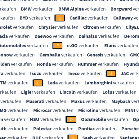
rkaufen
BMW
verkaufen
BMW Alpina
verkaufen
Borgward
ve
rkaufen
BYD
verkaufen
Cadillac
verkaufen
Callaway
ve
C
vrolet
verkaufen
Chrysler
verkaufen
Citroen
verkaufen
CityE
acia
verkaufen
Daewoo
verkaufen
Daihatsu
verkaufen
DeTom
Automobiles
verkaufen
e.GO
verkaufen
Elaris
verkaufen
E
Gonow
verkaufen
Gemballa
verkaufen
Genesis
verkaufen
GM
lden
verkaufen
Honda
verkaufen
Hummer
verkaufen
Hyunda
ra
verkaufen
Isuzu
verkaufen
Iveco
verkaufen
JAC
verk
J
KTM
verkaufen
Lada
verkaufen
Lamborghini
verkaufen
L
rkaufen
Ligier
verkaufen
Lincoln
verkaufen
Lotus
verkaufen
verkaufen
Maserati
verkaufen
Maxus
verkaufen
Maybach
ver
MG
verkaufen
Microcar
verkaufen
Microlino
verkaufen
MINI
v
an
verkaufen
NSU
verkaufen
Oldsmobile
verkaufen
Op
O
uth
verkaufen
Polestar
verkaufen
Pontiac
verkaufen
Porsche
ver
verkaufen
RUF
verkaufen
Saab
verkaufen
Santana
S