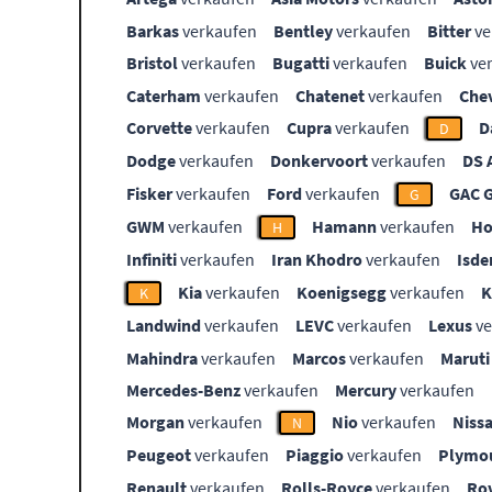
Barkas
verkaufen
Bentley
verkaufen
Bitter
ve
Bristol
verkaufen
Bugatti
verkaufen
Buick
ve
Caterham
verkaufen
Chatenet
verkaufen
Che
Corvette
verkaufen
Cupra
verkaufen
D
D
Dodge
verkaufen
Donkervoort
verkaufen
DS 
Fisker
verkaufen
Ford
verkaufen
GAC 
G
GWM
verkaufen
Hamann
verkaufen
Ho
H
Infiniti
verkaufen
Iran Khodro
verkaufen
Isde
Kia
verkaufen
Koenigsegg
verkaufen
K
Landwind
verkaufen
LEVC
verkaufen
Lexus
ve
Mahindra
verkaufen
Marcos
verkaufen
Maruti
Mercedes-Benz
verkaufen
Mercury
verkaufen
Morgan
verkaufen
Nio
verkaufen
Niss
N
Peugeot
verkaufen
Piaggio
verkaufen
Plymo
Renault
verkaufen
Rolls-Royce
verkaufen
Ro