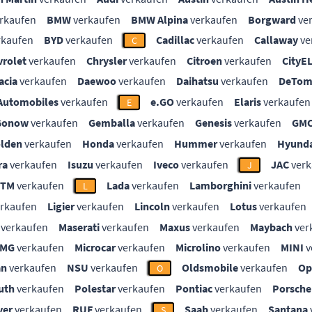
rkaufen
BMW
verkaufen
BMW Alpina
verkaufen
Borgward
ve
rkaufen
BYD
verkaufen
Cadillac
verkaufen
Callaway
ve
C
vrolet
verkaufen
Chrysler
verkaufen
Citroen
verkaufen
CityE
acia
verkaufen
Daewoo
verkaufen
Daihatsu
verkaufen
DeTom
Automobiles
verkaufen
e.GO
verkaufen
Elaris
verkaufen
E
Gonow
verkaufen
Gemballa
verkaufen
Genesis
verkaufen
GM
lden
verkaufen
Honda
verkaufen
Hummer
verkaufen
Hyunda
ra
verkaufen
Isuzu
verkaufen
Iveco
verkaufen
JAC
verk
J
KTM
verkaufen
Lada
verkaufen
Lamborghini
verkaufen
L
rkaufen
Ligier
verkaufen
Lincoln
verkaufen
Lotus
verkaufen
verkaufen
Maserati
verkaufen
Maxus
verkaufen
Maybach
ver
MG
verkaufen
Microcar
verkaufen
Microlino
verkaufen
MINI
v
an
verkaufen
NSU
verkaufen
Oldsmobile
verkaufen
Op
O
uth
verkaufen
Polestar
verkaufen
Pontiac
verkaufen
Porsche
ver
verkaufen
RUF
verkaufen
Saab
verkaufen
Santana
S