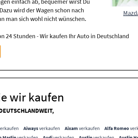
gen einfach ab, bequemer wirst Du
 Dazu wird der Wagen schon nach
Mazda
nn man sich wohl nicht wünschen.
n 24 Stunden - Wir kaufen Ihr Auto in Deutschland
e wir kaufen
 DEUTSCHLANDWEIT,
erkaufen
Aiways
verkaufen
Aixam
verkaufen
Alfa Romeo
ver
n Martin
verkaufen
Audi
verkaufen
Austin
verkaufen
Austin H