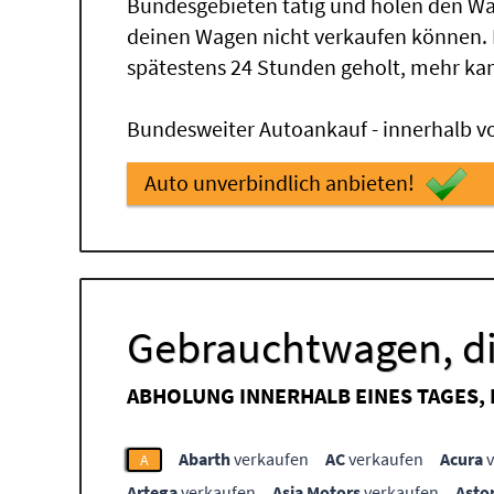
Bundesgebieten tätig und holen den Wa
deinen Wagen nicht verkaufen können.
spätestens 24 Stunden geholt, mehr ka
Bundesweiter Autoankauf - innerhalb vo
Auto unverbindlich anbieten!
Gebrauchtwagen, di
ABHOLUNG INNERHALB EINES TAGES,
Abarth
verkaufen
AC
verkaufen
Acura
v
A
Artega
verkaufen
Asia Motors
verkaufen
Asto