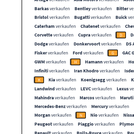
Barkas
verkaufen
Bentley
verkaufen
Bitter
ve
Bristol
verkaufen
Bugatti
verkaufen
Buick
ve
Caterham
verkaufen
Chatenet
verkaufen
Che
Corvette
verkaufen
Cupra
verkaufen
D
D
Dodge
verkaufen
Donkervoort
verkaufen
DS 
Fisker
verkaufen
Ford
verkaufen
GAC 
G
GWM
verkaufen
Hamann
verkaufen
Ho
H
Infiniti
verkaufen
Iran Khodro
verkaufen
Isde
Kia
verkaufen
Koenigsegg
verkaufen
K
Landwind
verkaufen
LEVC
verkaufen
Lexus
ve
Mahindra
verkaufen
Marcos
verkaufen
Maruti
Mercedes-Benz
verkaufen
Mercury
verkaufen
Morgan
verkaufen
Nio
verkaufen
Niss
N
Peugeot
verkaufen
Piaggio
verkaufen
Plymo
Renault
verkaufen
Rolls-Royce
verkaufen
Ro