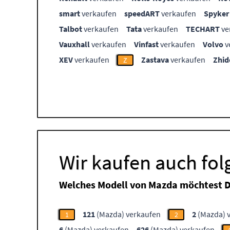
smart
verkaufen
speedART
verkaufen
Spyker
Talbot
verkaufen
Tata
verkaufen
TECHART
ve
Vauxhall
verkaufen
Vinfast
verkaufen
Volvo
v
XEV
verkaufen
Zastava
verkaufen
Zhid
Z
Wir kaufen auch fo
Welches Modell von Mazda möchtest D
121
(Mazda) verkaufen
2
(Mazda) 
1
2
6
(Mazda) verkaufen
626
(Mazda) verkaufen