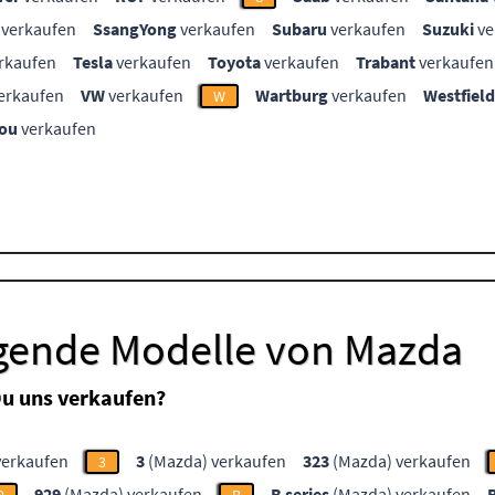
verkaufen
SsangYong
verkaufen
Subaru
verkaufen
Suzuki
ve
rkaufen
Tesla
verkaufen
Toyota
verkaufen
Trabant
verkaufen
erkaufen
VW
verkaufen
Wartburg
verkaufen
Westfield
W
ou
verkaufen
lgende Modelle von Mazda
u uns verkaufen?
verkaufen
3
(Mazda) verkaufen
323
(Mazda) verkaufen
3
929
(Mazda) verkaufen
B series
(Mazda) verkaufen