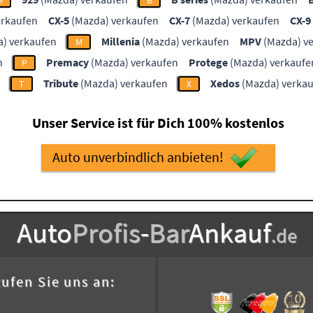
9
B
erkaufen
CX-5
(Mazda) verkaufen
CX-7
(Mazda) verkaufen
CX-9
) verkaufen
Millenia
(Mazda) verkaufen
MPV
(Mazda) v
M
n
Premacy
(Mazda) verkaufen
Protege
(Mazda) verkaufe
P
Tribute
(Mazda) verkaufen
Xedos
(Mazda) verka
T
X
Unser Service ist für Dich 100% kostenlos
Auto unverbindlich anbieten!
Auto
Profis
-
Bar
Ankauf
.de
ufen Sie uns an: