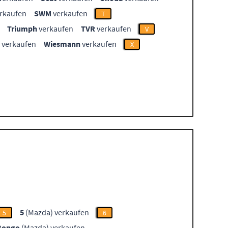
rkaufen
SWM
verkaufen
T
Triumph
verkaufen
TVR
verkaufen
V
verkaufen
Wiesmann
verkaufen
X
5
(Mazda) verkaufen
5
6
Bongo
(Mazda) verkaufen