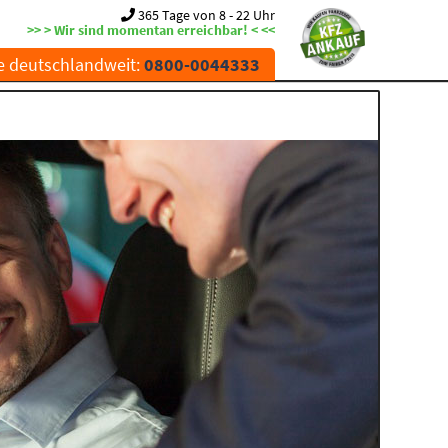
365 Tage von 8 - 22 Uhr
>> > Wir sind momentan erreichbar! < <<
e deutschlandweit:
0800-0044333