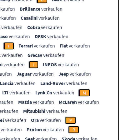
rkaufen
Brilliance
verkaufen
rkaufen
Casalini
verkaufen
L
verkaufen
Cobra
verkaufen
aso
verkaufen
DFSK
verkaufen
Ferrari
verkaufen
Fiat
verkaufen
F
C
verkaufen
Grecav
verkaufen
i
verkaufen
INEOS
verkaufen
I
aufen
Jaguar
verkaufen
Jeep
verkaufen
Lancia
verkaufen
Land-Rover
verkaufen
LTI
verkaufen
Lynk Co
verkaufen
M
kaufen
Mazda
verkaufen
McLaren
verkaufen
erkaufen
Mitsubishi
verkaufen
el
verkaufen
Ora
verkaufen
P
verkaufen
Proton
verkaufen
R
verkaufen
Seat
verkaufen
Skoda
verkaufen