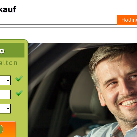
kauf
Hotlin
to
alten