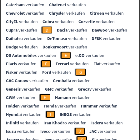
Caterham
verkaufen
Chatenet
verkaufen
Chevrolet
verkaufen
Chrysler
verkaufen
Citroen
verkaufen
CityEL
verkaufen
Cobra
verkaufen
Corvette
verkaufen
Cupra
verkaufen
D
Dacia
verkaufen
Daewoo
verkaufen
Daihatsu
verkaufen
DeTomaso
verkaufen
DFSK
verkaufen
Dodge
verkaufen
Donkervoort
verkaufen
DS Automobiles
verkaufen
E
e.GO
verkaufen
Elaris
verkaufen
F
Ferrari
verkaufen
Fiat
verkaufen
Fisker
verkaufen
Ford
verkaufen
G
GAC Gonow
verkaufen
Gemballa
verkaufen
Genesis
verkaufen
GMC
verkaufen
Grecav
verkaufen
GWM
verkaufen
H
Hamann
verkaufen
Holden
verkaufen
Honda
verkaufen
Hummer
verkaufen
Hyundai
verkaufen
I
INEOS
verkaufen
Infiniti
verkaufen
Iran Khodro
verkaufen
Isdera
verkaufen
Isuzu
verkaufen
Iveco
verkaufen
J
JAC
verkaufen
Jaguar
verkaufen
Jeep
verkaufen
K
Kia
verkaufen