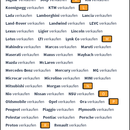
Koenigsegg
verkaufen
KTM
verkaufen
L
Lada
verkaufen
Lamborghini
verkaufen
Lancia
verkaufen
Land-Rover
verkaufen
Landwind
verkaufen
LEVC
verkaufen
Lexus
verkaufen
Ligier
verkaufen
Lincoln
verkaufen
Lotus
verkaufen
LTI
verkaufen
Lynk Co
verkaufen
M
Mahindra
verkaufen
Marcos
verkaufen
Maruti
verkaufen
Maserati
verkaufen
Maxus
verkaufen
Maybach
verkaufen
Mazda
verkaufen
McLaren
verkaufen
Mercedes-Benz
verkaufen
Mercury
verkaufen
MG
verkaufen
Microcar
verkaufen
Microlino
verkaufen
MINI
verkaufen
Mitsubishi
verkaufen
Morgan
verkaufen
N
Nio
verkaufen
Nissan
verkaufen
NSU
verkaufen
O
Oldsmobile
verkaufen
Opel
verkaufen
Ora
verkaufen
P
Peugeot
verkaufen
Piaggio
verkaufen
Plymouth
verkaufen
Polestar
verkaufen
Pontiac
verkaufen
Porsche
verkaufen
Proton
verkaufen
R
Renault
verkaufen