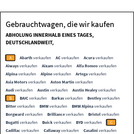
Gebrauchtwagen, die wir kaufen
ABHOLUNG INNERHALB EINES TAGES,
DEUTSCHLANDWEIT,
A
Abarth
verkaufen
AC
verkaufen
Acura
verkaufen
Aiways
verkaufen
Aixam
verkaufen
Alfa Romeo
verkaufen
Alpina
verkaufen
Alpine
verkaufen
Artega
verkaufen
Asia Motors
verkaufen
Aston Martin
verkaufen
Audi
verkaufen
Austin
verkaufen
Austin Healey
verkaufen
B
BAIC
verkaufen
Barkas
verkaufen
Bentley
verkaufen
Bitter
verkaufen
BMW
verkaufen
BMW Alpina
verkaufen
Borgward
verkaufen
Brilliance
verkaufen
Bristol
verkaufen
Bugatti
verkaufen
Buick
verkaufen
BYD
verkaufen
C
Cadillac
verkaufen
Callaway
verkaufen
Casalini
verkaufen