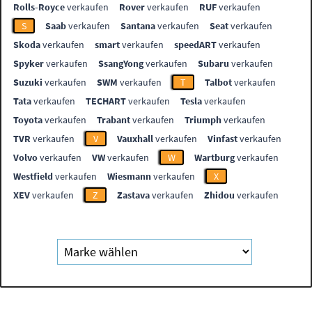
Rolls-Royce
verkaufen
Rover
verkaufen
RUF
verkaufen
S
Saab
verkaufen
Santana
verkaufen
Seat
verkaufen
Skoda
verkaufen
smart
verkaufen
speedART
verkaufen
Spyker
verkaufen
SsangYong
verkaufen
Subaru
verkaufen
Suzuki
verkaufen
SWM
verkaufen
T
Talbot
verkaufen
Tata
verkaufen
TECHART
verkaufen
Tesla
verkaufen
Toyota
verkaufen
Trabant
verkaufen
Triumph
verkaufen
TVR
verkaufen
V
Vauxhall
verkaufen
Vinfast
verkaufen
Volvo
verkaufen
VW
verkaufen
W
Wartburg
verkaufen
Westfield
verkaufen
Wiesmann
verkaufen
X
XEV
verkaufen
Z
Zastava
verkaufen
Zhidou
verkaufen