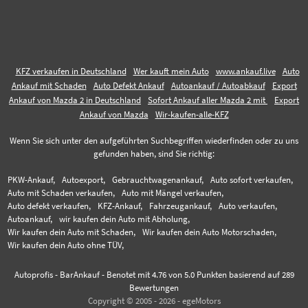
KFZ verkaufen in Deutschland
Wer kauft mein Auto
www.ankauf.live
Auto
Ankauf mit Schaden
Auto Defekt Ankauf
Autoankauf / Autoabkauf
Export
Ankauf von Mazda 2 in Deutschland
Sofort Ankauf aller Mazda 2 mit
Export
Ankauf von Mazda
Wir-kaufen-alle-KFZ
Wenn Sie sich unter den aufgeführten Suchbegriffen wiederfinden oder zu uns
gefunden haben, sind Sie richtig:
PKW-Ankauf,
Autoexport,
Gebrauchtwagenankauf,
Auto sofort verkaufen,
Auto mit Schaden verkaufen,
Auto mit Mängel verkaufen,
Auto defekt verkaufen,
KFZ-Ankauf,
Fahrzeugankauf,
Auto verkaufen,
Autoankauf,
wir kaufen dein Auto mit Abholung,
Wir kaufen dein Auto mit Schaden,
Wir kaufen dein Auto Motorschaden,
Wir kaufen dein Auto ohne TÜV,
Autoprofis - BarAnkauf
-
Benotet mit
4.76
von 5.0 Punkten basierend auf
289
Bewertungen
Copyright © 2005 - 2026 - egeMotors