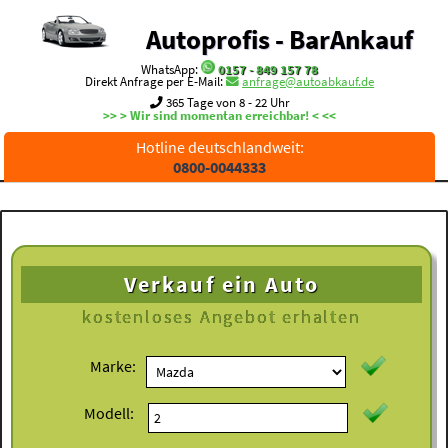
Autoprofis - BarAnkauf
WhatsApp:
0157 - 849 157 78
Direkt Anfrage per E-Mail:
anfrage@autoabkauf.de
365 Tage von 8 - 22 Uhr
>> > Wir sind momentan erreichbar! < <<
Hotline deutschlandweit:
0800-0044333
Verkauf ein Auto
kostenloses
Angebot erhalten
Marke:
Modell: