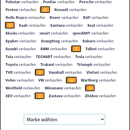
Polestar
verkaufen
Pontiac
verkaufen
Porsche
verkaufen
Proton
verkaufen
R
Renault
verkaufen
Rolls-Royce
verkaufen
Rover
verkaufen
RUF
verkaufen
S
Saab
verkaufen
Santana
verkaufen
Seat
verkaufen
Skoda
verkaufen
smart
verkaufen
speedART
verkaufen
Spyker
verkaufen
SsangYong
verkaufen
Subaru
verkaufen
Suzuki
verkaufen
SWM
verkaufen
T
Talbot
verkaufen
Tata
verkaufen
TECHART
verkaufen
Tesla
verkaufen
Toyota
verkaufen
Trabant
verkaufen
Triumph
verkaufen
TVR
verkaufen
V
Vauxhall
verkaufen
Vinfast
verkaufen
Volvo
verkaufen
VW
verkaufen
W
Wartburg
verkaufen
Westfield
verkaufen
Wiesmann
verkaufen
X
XEV
verkaufen
Z
Zastava
verkaufen
Zhidou
verkaufen