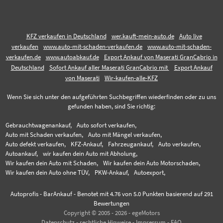
KFZ verkaufen in Deutschland
wer.kauft-mein-auto.de
Auto live
verkaufen
www.auto-mit-schaden-verkaufen.de
www.auto-mit-schaden-
verkaufen.de
www.autoabkauf.de
Export Ankauf von Maserati GranCabrio in
Deutschland
Sofort Ankauf aller Maserati GranCabrio mit
Export Ankauf
von Maserati
Wir-kaufen-alle-KFZ
Wenn Sie sich unter den aufgeführten Suchbegriffen wiederfinden oder zu uns
gefunden haben, sind Sie richtig:
Gebrauchtwagenankauf,
Auto sofort verkaufen,
Auto mit Schaden verkaufen,
Auto mit Mängel verkaufen,
Auto defekt verkaufen,
KFZ-Ankauf,
Fahrzeugankauf,
Auto verkaufen,
Autoankauf,
wir kaufen dein Auto mit Abholung,
Wir kaufen dein Auto mit Schaden,
Wir kaufen dein Auto Motorschaden,
Wir kaufen dein Auto ohne TÜV,
PKW-Ankauf,
Autoexport,
Autoprofis - BarAnkauf
-
Benotet mit
4.76
von 5.0 Punkten basierend auf
291
Bewertungen
Copyright © 2005 - 2026 - egeMotors
Datenschutz
-
rechtliche Hinweise
-
Impressum
-
FAQ