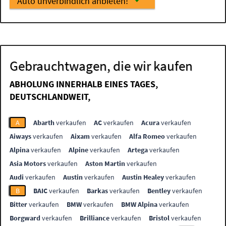
Auto unverbindlich anbieten!
Gebrauchtwagen, die wir kaufen
ABHOLUNG INNERHALB EINES TAGES,
DEUTSCHLANDWEIT,
A
Abarth
verkaufen
AC
verkaufen
Acura
verkaufen
Aiways
verkaufen
Aixam
verkaufen
Alfa Romeo
verkaufen
Alpina
verkaufen
Alpine
verkaufen
Artega
verkaufen
Asia Motors
verkaufen
Aston Martin
verkaufen
Audi
verkaufen
Austin
verkaufen
Austin Healey
verkaufen
B
BAIC
verkaufen
Barkas
verkaufen
Bentley
verkaufen
Bitter
verkaufen
BMW
verkaufen
BMW Alpina
verkaufen
Borgward
verkaufen
Brilliance
verkaufen
Bristol
verkaufen