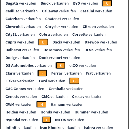
Bugatti
verkaufen
Buick
verkaufen
BYD
verkaufen
C
Cadillac
verkaufen
Callaway
verkaufen
Casalini
verkaufen
Caterham
verkaufen
Chatenet
verkaufen
Chevrolet
verkaufen
Chrysler
verkaufen
Citroen
verkaufen
CityEL
verkaufen
Cobra
verkaufen
Corvette
verkaufen
Cupra
verkaufen
D
Dacia
verkaufen
Daewoo
verkaufen
Daihatsu
verkaufen
DeTomaso
verkaufen
DFSK
verkaufen
Dodge
verkaufen
Donkervoort
verkaufen
DS Automobiles
verkaufen
E
e.GO
verkaufen
Elaris
verkaufen
F
Ferrari
verkaufen
Fiat
verkaufen
Fisker
verkaufen
Ford
verkaufen
G
GAC Gonow
verkaufen
Gemballa
verkaufen
Genesis
verkaufen
GMC
verkaufen
Grecav
verkaufen
GWM
verkaufen
H
Hamann
verkaufen
Holden
verkaufen
Honda
verkaufen
Hummer
verkaufen
Hyundai
verkaufen
I
INEOS
verkaufen
Infiniti
verkaufen
Iran Khodro
verkaufen
Isdera
verkaufen