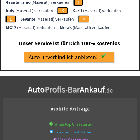
Granturismo
(Maserati) verkaufen
I
Indy
(Maserati) verkaufen
K
Karif
(Maserati) verkaufen
L
Levante
(Maserati) verkaufen
M
MC12
(Maserati) verkaufen
Merak
(Maserati) verkaufen
Unser Service ist für Dich 100% kostenlos
Auto unverbindlich anbieten!
Auto
Profis
-
Bar
Ankauf
.de
mobile Anfrage
WhatsApp Chat starten
Telegram Chat starten
Viber Chat starten