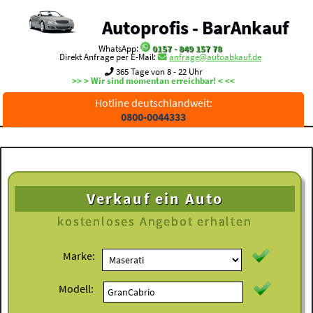
Autoprofis - BarAnkauf
WhatsApp:
0157 - 849 157 78
Direkt Anfrage per E-Mail:
anfrage@autoabkauf.de
365 Tage von 8 - 22 Uhr
>> > Wir sind momentan erreichbar! < <<
Hotline deutschlandweit:
0800-0044333
Verkauf ein Auto
kostenloses
Angebot erhalten
Marke:
Modell: