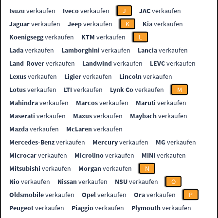
Isuzu
verkaufen
Iveco
verkaufen
J
JAC
verkaufen
Jaguar
verkaufen
Jeep
verkaufen
K
Kia
verkaufen
Koenigsegg
verkaufen
KTM
verkaufen
L
Lada
verkaufen
Lamborghini
verkaufen
Lancia
verkaufen
Land-Rover
verkaufen
Landwind
verkaufen
LEVC
verkaufen
Lexus
verkaufen
Ligier
verkaufen
Lincoln
verkaufen
Lotus
verkaufen
LTI
verkaufen
Lynk Co
verkaufen
M
Mahindra
verkaufen
Marcos
verkaufen
Maruti
verkaufen
Maserati
verkaufen
Maxus
verkaufen
Maybach
verkaufen
Mazda
verkaufen
McLaren
verkaufen
Mercedes-Benz
verkaufen
Mercury
verkaufen
MG
verkaufen
Microcar
verkaufen
Microlino
verkaufen
MINI
verkaufen
Mitsubishi
verkaufen
Morgan
verkaufen
N
Nio
verkaufen
Nissan
verkaufen
NSU
verkaufen
O
Oldsmobile
verkaufen
Opel
verkaufen
Ora
verkaufen
P
Peugeot
verkaufen
Piaggio
verkaufen
Plymouth
verkaufen