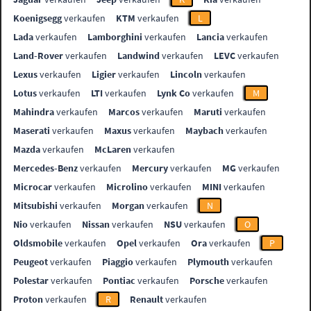
Koenigsegg
verkaufen
KTM
verkaufen
L
Lada
verkaufen
Lamborghini
verkaufen
Lancia
verkaufen
Land-Rover
verkaufen
Landwind
verkaufen
LEVC
verkaufen
Lexus
verkaufen
Ligier
verkaufen
Lincoln
verkaufen
Lotus
verkaufen
LTI
verkaufen
Lynk Co
verkaufen
M
Mahindra
verkaufen
Marcos
verkaufen
Maruti
verkaufen
Maserati
verkaufen
Maxus
verkaufen
Maybach
verkaufen
Mazda
verkaufen
McLaren
verkaufen
Mercedes-Benz
verkaufen
Mercury
verkaufen
MG
verkaufen
Microcar
verkaufen
Microlino
verkaufen
MINI
verkaufen
Mitsubishi
verkaufen
Morgan
verkaufen
N
Nio
verkaufen
Nissan
verkaufen
NSU
verkaufen
O
Oldsmobile
verkaufen
Opel
verkaufen
Ora
verkaufen
P
Peugeot
verkaufen
Piaggio
verkaufen
Plymouth
verkaufen
Polestar
verkaufen
Pontiac
verkaufen
Porsche
verkaufen
Proton
verkaufen
R
Renault
verkaufen