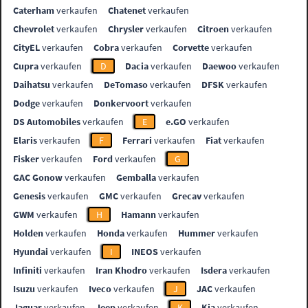
Caterham
verkaufen
Chatenet
verkaufen
Chevrolet
verkaufen
Chrysler
verkaufen
Citroen
verkaufen
CityEL
verkaufen
Cobra
verkaufen
Corvette
verkaufen
Cupra
verkaufen
D
Dacia
verkaufen
Daewoo
verkaufen
Daihatsu
verkaufen
DeTomaso
verkaufen
DFSK
verkaufen
Dodge
verkaufen
Donkervoort
verkaufen
DS Automobiles
verkaufen
E
e.GO
verkaufen
Elaris
verkaufen
F
Ferrari
verkaufen
Fiat
verkaufen
Fisker
verkaufen
Ford
verkaufen
G
GAC Gonow
verkaufen
Gemballa
verkaufen
Genesis
verkaufen
GMC
verkaufen
Grecav
verkaufen
GWM
verkaufen
H
Hamann
verkaufen
Holden
verkaufen
Honda
verkaufen
Hummer
verkaufen
Hyundai
verkaufen
I
INEOS
verkaufen
Infiniti
verkaufen
Iran Khodro
verkaufen
Isdera
verkaufen
Isuzu
verkaufen
Iveco
verkaufen
J
JAC
verkaufen
Jaguar
verkaufen
Jeep
verkaufen
K
Kia
verkaufen