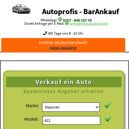
Autoprofis - BarAnkauf
WhatsApp:
0157 - 849 157 78
Direkt Anfrage per E-Mail:
anfrage@autoabkauf.de
365 Tage von 8 - 22 Uhr
Hotline deutschlandweit:
0800-0044333
Verkauf ein Auto
kostenloses
Angebot erhalten
Marke:
Modell: