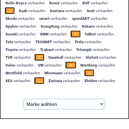
Rolls-Royce
verkaufen
Rover
verkaufen
RUF
verkaufen
S
Saab
verkaufen
Santana
verkaufen
Seat
verkaufen
Skoda
verkaufen
smart
verkaufen
speedART
verkaufen
Spyker
verkaufen
SsangYong
verkaufen
Subaru
verkaufen
Suzuki
verkaufen
SWM
verkaufen
T
Talbot
verkaufen
Tata
verkaufen
TECHART
verkaufen
Tesla
verkaufen
Toyota
verkaufen
Trabant
verkaufen
Triumph
verkaufen
TVR
verkaufen
V
Vauxhall
verkaufen
Vinfast
verkaufen
Volvo
verkaufen
VW
verkaufen
W
Wartburg
verkaufen
Westfield
verkaufen
Wiesmann
verkaufen
X
XEV
verkaufen
Z
Zastava
verkaufen
Zhidou
verkaufen