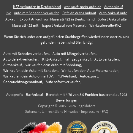
KFZ verkaufen in Deutschland
wer.kauft-mein-auto.de
Autoankauf
live
Auto mit Schaden verkaufen
Defekte Autos Ankauf
Auto-Ankauf Auto
Abkauf
Export Ankauf von Maserati 422 in Deutschland
Sofort Ankauf aller
Maserati 422 mit
Export Ankauf von Maserati
Wir-kaufen-alle-KFZ
Wenn Sie sich unter den aufgeführten Suchbegriffen wiederfinden oder zu uns
gefunden haben, sind Sie richtig:
Auto mit Schaden verkaufen,
Auto mit Mängel verkaufen,
Auto defekt verkaufen,
KFZ-Ankauf,
Fahrzeugankauf,
Auto verkaufen,
Autoankauf,
wir kaufen dein Auto mit Abholung,
Wir kaufen dein Auto mit Schaden,
Wir kaufen dein Auto Motorschaden,
Wir kaufen dein Auto ohne TÜV,
PKW-Ankauf,
Autoexport,
Gebrauchtwagenankauf,
Auto sofort verkaufen,
Autoprofis - BarAnkauf
-
Benotet mit
4.76
von 5.0 Punkten basierend auf
293
Bewertungen
Copyright © 2005 - 2026 - egeMotors
Datenschutz
-
rechtliche Hinweise
-
Impressum
-
FAQ