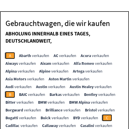
Gebrauchtwagen, die wir kaufen
ABHOLUNG INNERHALB EINES TAGES,
DEUTSCHLANDWEIT,
A
Abarth
verkaufen
AC
verkaufen
Acura
verkaufen
Aiways
verkaufen
Aixam
verkaufen
Alfa Romeo
verkaufen
Alpina
verkaufen
Alpine
verkaufen
Artega
verkaufen
Asia Motors
verkaufen
Aston Martin
verkaufen
Audi
verkaufen
Austin
verkaufen
Austin Healey
verkaufen
B
BAIC
verkaufen
Barkas
verkaufen
Bentley
verkaufen
Bitter
verkaufen
BMW
verkaufen
BMW Alpina
verkaufen
Borgward
verkaufen
Brilliance
verkaufen
Bristol
verkaufen
Bugatti
verkaufen
Buick
verkaufen
BYD
verkaufen
C
Cadillac
verkaufen
Callaway
verkaufen
Casalini
verkaufen