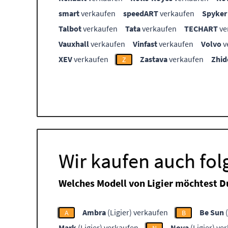
smart
verkaufen
speedART
verkaufen
Spyker
Talbot
verkaufen
Tata
verkaufen
TECHART
ve
Vauxhall
verkaufen
Vinfast
verkaufen
Volvo
v
XEV
verkaufen
Zastava
verkaufen
Zhid
Z
Wir kaufen auch fol
Welches Modell von Ligier möchtest D
Ambra
(Ligier) verkaufen
Be Sun
(
A
B
Mark
(Ligier) verkaufen
Nova
(Ligier) ve