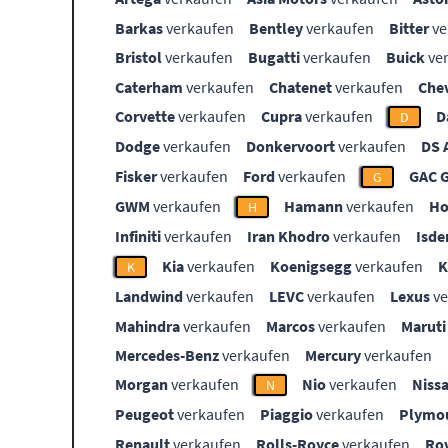
Barkas
verkaufen
Bentley
verkaufen
Bitter
ve
Bristol
verkaufen
Bugatti
verkaufen
Buick
ve
Caterham
verkaufen
Chatenet
verkaufen
Che
Corvette
verkaufen
Cupra
verkaufen
D
D
Dodge
verkaufen
Donkervoort
verkaufen
DS 
Fisker
verkaufen
Ford
verkaufen
GAC 
G
GWM
verkaufen
Hamann
verkaufen
Ho
H
Infiniti
verkaufen
Iran Khodro
verkaufen
Isde
Kia
verkaufen
Koenigsegg
verkaufen
K
Landwind
verkaufen
LEVC
verkaufen
Lexus
ve
Mahindra
verkaufen
Marcos
verkaufen
Maruti
Mercedes-Benz
verkaufen
Mercury
verkaufen
Morgan
verkaufen
Nio
verkaufen
Niss
N
Peugeot
verkaufen
Piaggio
verkaufen
Plymo
Renault
verkaufen
Rolls-Royce
verkaufen
Ro