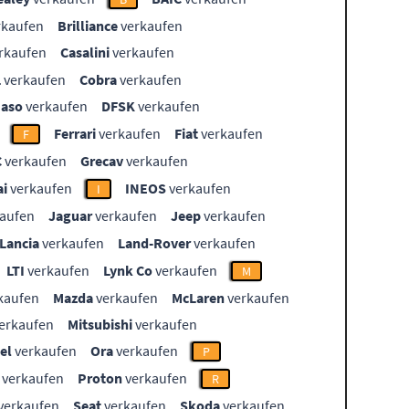
rkaufen
Brilliance
verkaufen
rkaufen
Casalini
verkaufen
L
verkaufen
Cobra
verkaufen
aso
verkaufen
DFSK
verkaufen
Ferrari
verkaufen
Fiat
verkaufen
F
C
verkaufen
Grecav
verkaufen
i
verkaufen
INEOS
verkaufen
I
aufen
Jaguar
verkaufen
Jeep
verkaufen
Lancia
verkaufen
Land-Rover
verkaufen
LTI
verkaufen
Lynk Co
verkaufen
M
kaufen
Mazda
verkaufen
McLaren
verkaufen
erkaufen
Mitsubishi
verkaufen
el
verkaufen
Ora
verkaufen
P
verkaufen
Proton
verkaufen
R
verkaufen
Seat
verkaufen
Skoda
verkaufen