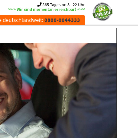
365 Tage von 8 - 22 Uhr
>> > Wir sind momentan erreichbar! < <<
e deutschlandweit:
0800-0044333