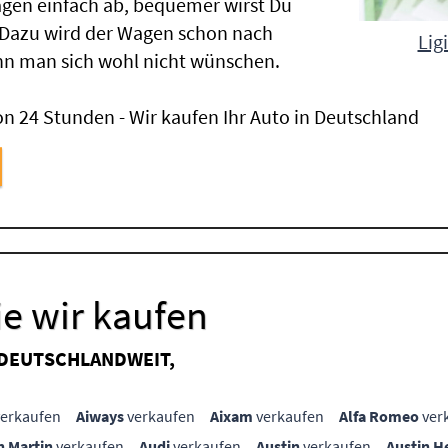
gen einfach ab, bequemer wirst Du
 Dazu wird der Wagen schon nach
Lig
nn man sich wohl nicht wünschen.
n 24 Stunden - Wir kaufen Ihr Auto in Deutschland
e wir kaufen
 DEUTSCHLANDWEIT,
erkaufen
Aiways
verkaufen
Aixam
verkaufen
Alfa Romeo
ver
n Martin
verkaufen
Audi
verkaufen
Austin
verkaufen
Austin H