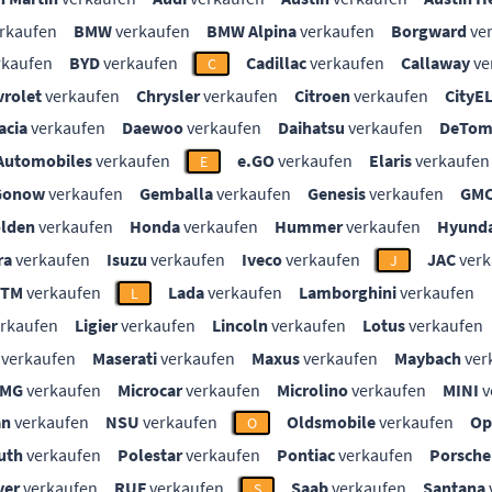
rkaufen
BMW
verkaufen
BMW Alpina
verkaufen
Borgward
ve
rkaufen
BYD
verkaufen
Cadillac
verkaufen
Callaway
ve
C
vrolet
verkaufen
Chrysler
verkaufen
Citroen
verkaufen
CityE
acia
verkaufen
Daewoo
verkaufen
Daihatsu
verkaufen
DeTom
Automobiles
verkaufen
e.GO
verkaufen
Elaris
verkaufen
E
Gonow
verkaufen
Gemballa
verkaufen
Genesis
verkaufen
GM
lden
verkaufen
Honda
verkaufen
Hummer
verkaufen
Hyunda
ra
verkaufen
Isuzu
verkaufen
Iveco
verkaufen
JAC
verk
J
KTM
verkaufen
Lada
verkaufen
Lamborghini
verkaufen
L
rkaufen
Ligier
verkaufen
Lincoln
verkaufen
Lotus
verkaufen
verkaufen
Maserati
verkaufen
Maxus
verkaufen
Maybach
ver
MG
verkaufen
Microcar
verkaufen
Microlino
verkaufen
MINI
v
an
verkaufen
NSU
verkaufen
Oldsmobile
verkaufen
Op
O
uth
verkaufen
Polestar
verkaufen
Pontiac
verkaufen
Porsche
ver
verkaufen
RUF
verkaufen
Saab
verkaufen
Santana
S