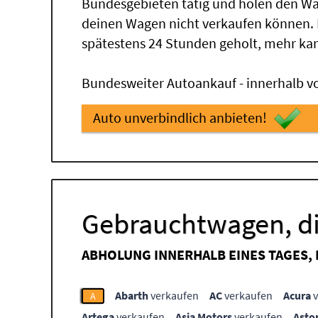
Bundesgebieten tätig und holen den Wa
deinen Wagen nicht verkaufen können.
spätestens 24 Stunden geholt, mehr ka
Bundesweiter Autoankauf - innerhalb vo
Auto unverbindlich anbieten!
Gebrauchtwagen, di
ABHOLUNG INNERHALB EINES TAGES,
Abarth
verkaufen
AC
verkaufen
Acura
v
A
Artega
verkaufen
Asia Motors
verkaufen
Asto