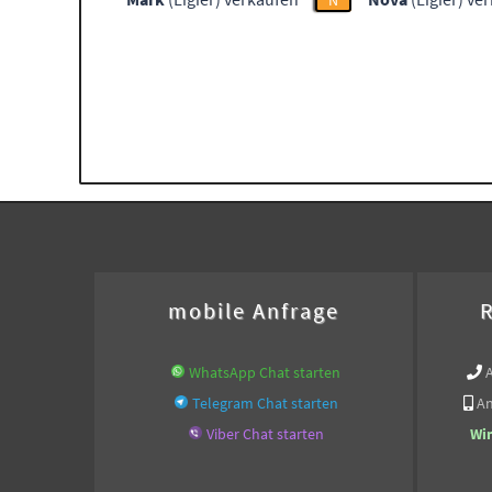
N
mobile Anfrage
R
WhatsApp Chat starten
Telegram Chat starten
An
Viber Chat starten
Wi