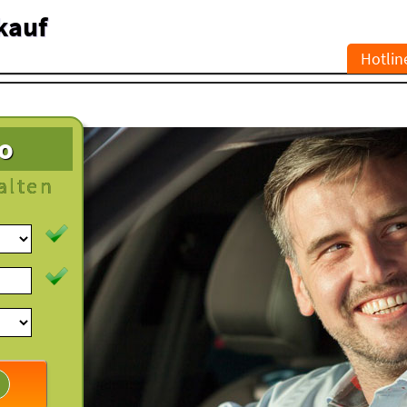
kauf
Hotlin
to
alten