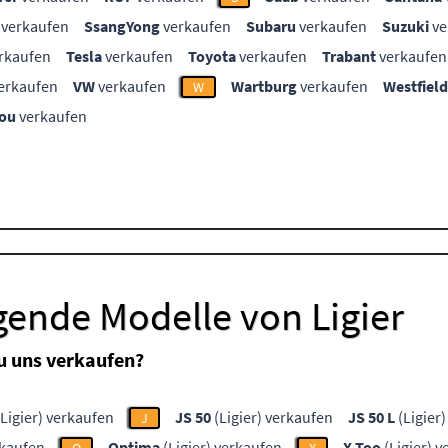
verkaufen
SsangYong
verkaufen
Subaru
verkaufen
Suzuki
ve
rkaufen
Tesla
verkaufen
Toyota
verkaufen
Trabant
verkaufen
erkaufen
VW
verkaufen
Wartburg
verkaufen
Westfield
W
ou
verkaufen
gende Modelle von Ligier
u uns verkaufen?
Ligier) verkaufen
JS 50
(Ligier) verkaufen
JS 50 L
(Ligier
J
rkaufen
Optima
(Ligier) verkaufen
X-Too
(Ligier) 