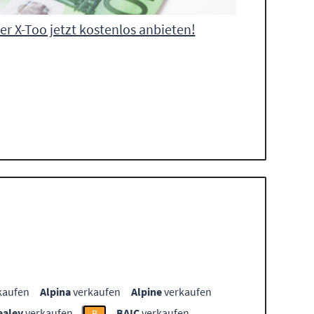
ier X-Too jetzt kostenlos anbieten!
kaufen
Alpina
verkaufen
Alpine
verkaufen
ealey
verkaufen
BAIC
verkaufen
B