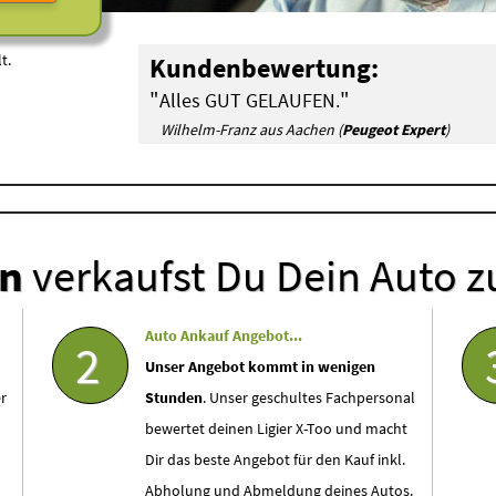
t.
Kundenbewertung:
"
"
Alles GUT GELAUFEN.
Wilhelm-Franz aus Aachen (
Peugeot Expert
)
en
verkaufst Du Dein Auto z
Auto Ankauf Angebot...
2
Unser Angebot kommt in wenigen
r
Stunden
. Unser geschultes Fachpersonal
bewertet deinen Ligier X-Too und macht
Dir das beste Angebot für den Kauf inkl.
Abholung und Abmeldung deines Autos.