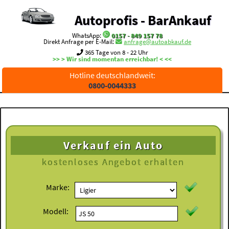
Autoprofis - BarAnkauf
WhatsApp:
0157 - 849 157 78
Direkt Anfrage per E-Mail:
anfrage@autoabkauf.de
365 Tage von 8 - 22 Uhr
>> > Wir sind momentan erreichbar! < <<
Hotline deutschlandweit:
0800-0044333
Verkauf ein Auto
kostenloses
Angebot erhalten
Marke:
Modell: