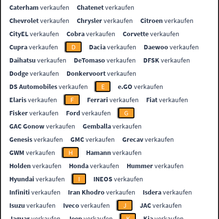
Caterham
verkaufen
Chatenet
verkaufen
Chevrolet
verkaufen
Chrysler
verkaufen
Citroen
verkaufen
CityEL
verkaufen
Cobra
verkaufen
Corvette
verkaufen
Cupra
verkaufen
D
Dacia
verkaufen
Daewoo
verkaufen
Daihatsu
verkaufen
DeTomaso
verkaufen
DFSK
verkaufen
Dodge
verkaufen
Donkervoort
verkaufen
DS Automobiles
verkaufen
E
e.GO
verkaufen
Elaris
verkaufen
F
Ferrari
verkaufen
Fiat
verkaufen
Fisker
verkaufen
Ford
verkaufen
G
GAC Gonow
verkaufen
Gemballa
verkaufen
Genesis
verkaufen
GMC
verkaufen
Grecav
verkaufen
GWM
verkaufen
H
Hamann
verkaufen
Holden
verkaufen
Honda
verkaufen
Hummer
verkaufen
Hyundai
verkaufen
I
INEOS
verkaufen
Infiniti
verkaufen
Iran Khodro
verkaufen
Isdera
verkaufen
Isuzu
verkaufen
Iveco
verkaufen
J
JAC
verkaufen
Jaguar
verkaufen
Jeep
verkaufen
K
Kia
verkaufen