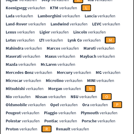
Koenigsegg
verkaufen
KTM
verkaufen
L
Lada
verkaufen
Lamborghini
verkaufen
Lancia
verkaufen
Land-Rover
verkaufen
Landwind
verkaufen
LEVC
verkaufen
Lexus
verkaufen
Ligier
verkaufen
Lincoln
verkaufen
Lotus
verkaufen
LTI
verkaufen
Lynk Co
verkaufen
M
Mahindra
verkaufen
Marcos
verkaufen
Maruti
verkaufen
Maserati
verkaufen
Maxus
verkaufen
Maybach
verkaufen
Mazda
verkaufen
McLaren
verkaufen
Mercedes-Benz
verkaufen
Mercury
verkaufen
MG
verkaufen
Microcar
verkaufen
Microlino
verkaufen
MINI
verkaufen
Mitsubishi
verkaufen
Morgan
verkaufen
N
Nio
verkaufen
Nissan
verkaufen
NSU
verkaufen
O
Oldsmobile
verkaufen
Opel
verkaufen
Ora
verkaufen
P
Peugeot
verkaufen
Piaggio
verkaufen
Plymouth
verkaufen
Polestar
verkaufen
Pontiac
verkaufen
Porsche
verkaufen
Proton
verkaufen
R
Renault
verkaufen