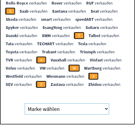
Rolls-Royce
verkaufen
Rover
verkaufen
RUF
verkaufen
S
Saab
verkaufen
Santana
verkaufen
Seat
verkaufen
Skoda
verkaufen
smart
verkaufen
speedART
verkaufen
Spyker
verkaufen
SsangYong
verkaufen
Subaru
verkaufen
Suzuki
verkaufen
SWM
verkaufen
T
Talbot
verkaufen
Tata
verkaufen
TECHART
verkaufen
Tesla
verkaufen
Toyota
verkaufen
Trabant
verkaufen
Triumph
verkaufen
TVR
verkaufen
V
Vauxhall
verkaufen
Vinfast
verkaufen
Volvo
verkaufen
VW
verkaufen
W
Wartburg
verkaufen
Westfield
verkaufen
Wiesmann
verkaufen
X
XEV
verkaufen
Z
Zastava
verkaufen
Zhidou
verkaufen