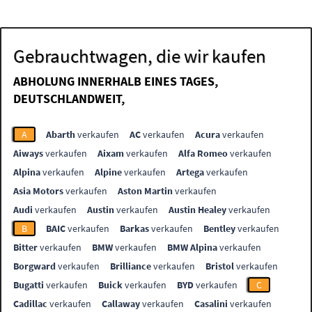
Gebrauchtwagen, die wir kaufen
ABHOLUNG INNERHALB EINES TAGES,
DEUTSCHLANDWEIT,
A
Abarth
verkaufen
AC
verkaufen
Acura
verkaufen
Aiways
verkaufen
Aixam
verkaufen
Alfa Romeo
verkaufen
Alpina
verkaufen
Alpine
verkaufen
Artega
verkaufen
Asia Motors
verkaufen
Aston Martin
verkaufen
Audi
verkaufen
Austin
verkaufen
Austin Healey
verkaufen
B
BAIC
verkaufen
Barkas
verkaufen
Bentley
verkaufen
Bitter
verkaufen
BMW
verkaufen
BMW Alpina
verkaufen
Borgward
verkaufen
Brilliance
verkaufen
Bristol
verkaufen
Bugatti
verkaufen
Buick
verkaufen
BYD
verkaufen
C
Cadillac
verkaufen
Callaway
verkaufen
Casalini
verkaufen