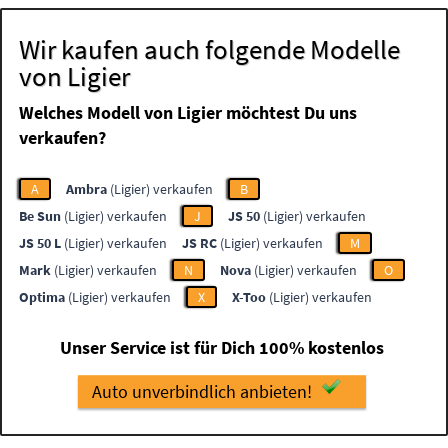
Wir kaufen auch folgende Modelle
von Ligier
Welches Modell von Ligier möchtest Du uns
verkaufen?
A
Ambra
(Ligier) verkaufen
B
Be Sun
(Ligier) verkaufen
J
JS 50
(Ligier) verkaufen
JS 50 L
(Ligier) verkaufen
JS RC
(Ligier) verkaufen
M
Mark
(Ligier) verkaufen
N
Nova
(Ligier) verkaufen
O
Optima
(Ligier) verkaufen
X
X-Too
(Ligier) verkaufen
Unser Service ist für Dich 100% kostenlos
Auto unverbindlich anbieten!