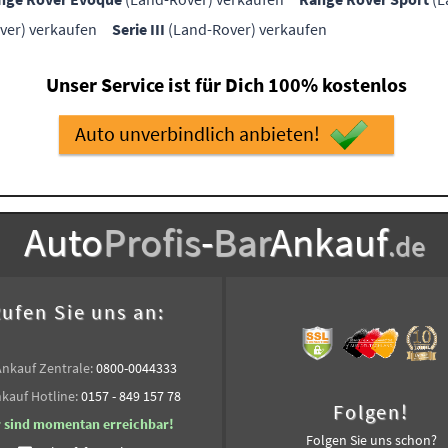
ver) verkaufen
Serie III
(Land-Rover) verkaufen
Unser Service ist für Dich 100% kostenlos
Auto unverbindlich anbieten!
Auto
Profis
-
Bar
Ankauf
.de
ufen Sie uns an:
Ankauf Zentrale:
0800-0044333
kauf Hotline:
0157 - 849 157 78
Folgen!
r sind momentan erreichbar!
Folgen Sie uns schon?