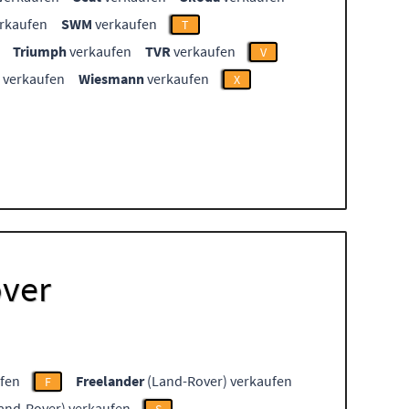
rkaufen
SWM
verkaufen
T
Triumph
verkaufen
TVR
verkaufen
V
verkaufen
Wiesmann
verkaufen
X
over
fen
Freelander
(Land-Rover) verkaufen
F
and-Rover) verkaufen