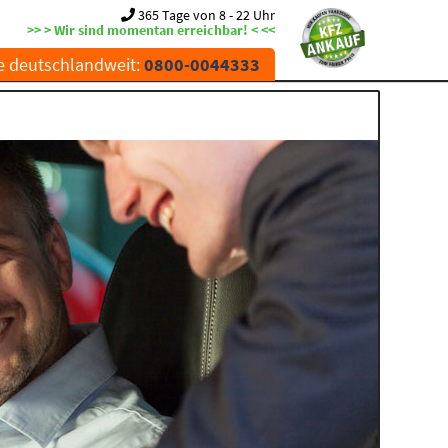
365 Tage von 8 - 22 Uhr
>> > Wir sind momentan erreichbar! < <<
e deutschlandweit:
0800-0044333