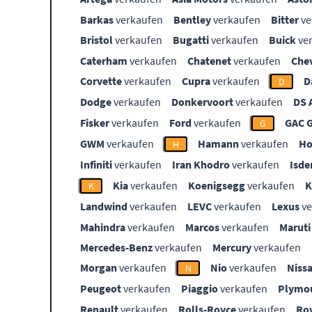
Barkas
verkaufen
Bentley
verkaufen
Bitter
ve
Bristol
verkaufen
Bugatti
verkaufen
Buick
ve
Caterham
verkaufen
Chatenet
verkaufen
Che
Corvette
verkaufen
Cupra
verkaufen
D
D
Dodge
verkaufen
Donkervoort
verkaufen
DS 
Fisker
verkaufen
Ford
verkaufen
GAC 
G
GWM
verkaufen
Hamann
verkaufen
Ho
H
Infiniti
verkaufen
Iran Khodro
verkaufen
Isde
Kia
verkaufen
Koenigsegg
verkaufen
K
Landwind
verkaufen
LEVC
verkaufen
Lexus
ve
Mahindra
verkaufen
Marcos
verkaufen
Maruti
Mercedes-Benz
verkaufen
Mercury
verkaufen
Morgan
verkaufen
Nio
verkaufen
Niss
N
Peugeot
verkaufen
Piaggio
verkaufen
Plymo
Renault
verkaufen
Rolls-Royce
verkaufen
Ro