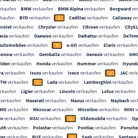
rkaufen
BMW
verkaufen
BMW Alpina
verkaufen
Borgward
ve
rkaufen
BYD
verkaufen
Cadillac
verkaufen
Callaway
ve
C
vrolet
verkaufen
Chrysler
verkaufen
Citroen
verkaufen
CityE
acia
verkaufen
Daewoo
verkaufen
Daihatsu
verkaufen
DeTom
Automobiles
verkaufen
e.GO
verkaufen
Elaris
verkaufen
E
Gonow
verkaufen
Gemballa
verkaufen
Genesis
verkaufen
GM
lden
verkaufen
Honda
verkaufen
Hummer
verkaufen
Hyunda
ra
verkaufen
Isuzu
verkaufen
Iveco
verkaufen
JAC
verk
J
KTM
verkaufen
Lada
verkaufen
Lamborghini
verkaufen
L
rkaufen
Ligier
verkaufen
Lincoln
verkaufen
Lotus
verkaufen
verkaufen
Maserati
verkaufen
Maxus
verkaufen
Maybach
ver
MG
verkaufen
Microcar
verkaufen
Microlino
verkaufen
MINI
v
an
verkaufen
NSU
verkaufen
Oldsmobile
verkaufen
Op
O
uth
verkaufen
Polestar
verkaufen
Pontiac
verkaufen
Porsche
ver
verkaufen
RUF
verkaufen
Saab
verkaufen
Santana
S