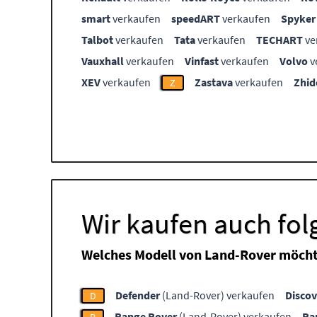
smart
verkaufen
speedART
verkaufen
Spyker
Talbot
verkaufen
Tata
verkaufen
TECHART
ve
Vauxhall
verkaufen
Vinfast
verkaufen
Volvo
v
XEV
verkaufen
Zastava
verkaufen
Zhid
Z
Wir kaufen auch fo
Welches Modell von Land-Rover möcht
Defender
(Land-Rover) verkaufen
Discov
D
Range Rover
(Land-Rover) verkaufen
Ra