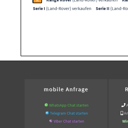
R
Serie I
(Land-Rover) verkaufen
Serie II
(Land-Ro
mobile Anfrage
R
WhatsApp Chat starten
Telegram Chat starten
An
Viber Chat starten
Wi