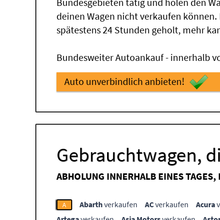
Bundesgebieten tätig und holen den Wa
deinen Wagen nicht verkaufen können.
spätestens 24 Stunden geholt, mehr ka
Bundesweiter Autoankauf - innerhalb vo
Auto unverbindlich anbieten!
Gebrauchtwagen, di
ABHOLUNG INNERHALB EINES TAGES,
Abarth
verkaufen
AC
verkaufen
Acura
v
A
Artega
verkaufen
Asia Motors
verkaufen
Asto