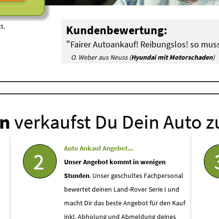
t.
Kundenbewertung:
"
Fairer Autoankauf! Reibungslos! so musst
O. Weber aus Neuss (
Hyundai mit Motorschaden
)
en
verkaufst Du Dein Auto z
Auto Ankauf Angebot...
2
Unser Angebot kommt in wenigen
Stunden
. Unser geschultes Fachpersonal
bewertet deinen Land-Rover Serie I und
macht Dir das beste Angebot für den Kauf
inkl. Abholung und Abmeldung deines