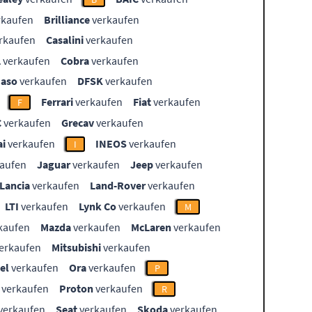
rkaufen
Brilliance
verkaufen
rkaufen
Casalini
verkaufen
L
verkaufen
Cobra
verkaufen
aso
verkaufen
DFSK
verkaufen
Ferrari
verkaufen
Fiat
verkaufen
F
C
verkaufen
Grecav
verkaufen
i
verkaufen
INEOS
verkaufen
I
aufen
Jaguar
verkaufen
Jeep
verkaufen
Lancia
verkaufen
Land-Rover
verkaufen
LTI
verkaufen
Lynk Co
verkaufen
M
kaufen
Mazda
verkaufen
McLaren
verkaufen
erkaufen
Mitsubishi
verkaufen
el
verkaufen
Ora
verkaufen
P
verkaufen
Proton
verkaufen
R
verkaufen
Seat
verkaufen
Skoda
verkaufen