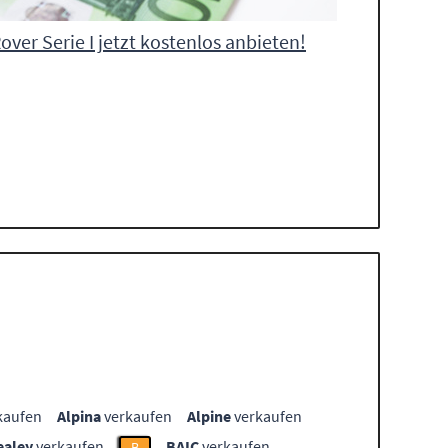
ver Serie I jetzt kostenlos anbieten!
kaufen
Alpina
verkaufen
Alpine
verkaufen
ealey
verkaufen
BAIC
verkaufen
B