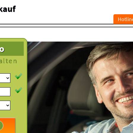
kauf
Hotlin
to
alten