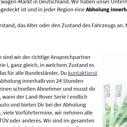
htwagen-Markt in Deutschland. Wir haben unser Untern
edeckt ist und in jeder Region eine
Abholung innerh
rstand, das Alter oder den Zustand des Fahrzeugs an
 sind wir der richtige Ansprechpartner
ie I, ganz gleich, in welchem Zustand es
as für alle Bundesländer. Du
kontaktierst
 Abholung innerhalb von 24 Stunden
t einen schnellen Abnehmer und musst dir
 wann der Land-Rover Serie I endlich
Auto und bieten Dir bei der Abholung
te, viele Vorführtermine, wir nehmen alle
ÜV oder anderes. Wir sind im gesamten