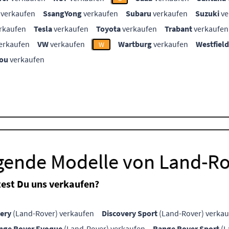
verkaufen
SsangYong
verkaufen
Subaru
verkaufen
Suzuki
ve
rkaufen
Tesla
verkaufen
Toyota
verkaufen
Trabant
verkaufen
erkaufen
VW
verkaufen
Wartburg
verkaufen
Westfield
W
ou
verkaufen
lgende Modelle von Land-R
est Du uns verkaufen?
ery
(Land-Rover) verkaufen
Discovery Sport
(Land-Rover) verkau
nge Rover Evoque
(Land-Rover) verkaufen
Range Rover Sport
(L