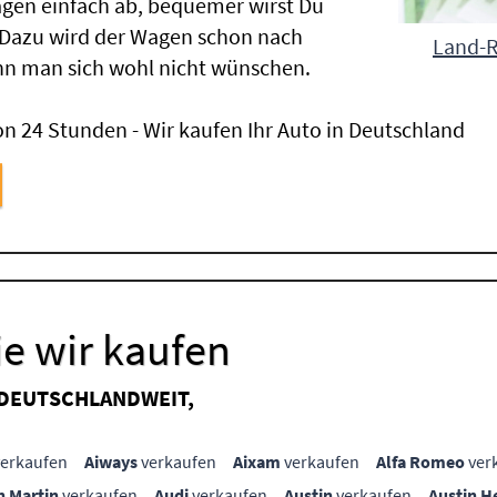
gen einfach ab, bequemer wirst Du
 Dazu wird der Wagen schon nach
Land-Ro
nn man sich wohl nicht wünschen.
n 24 Stunden - Wir kaufen Ihr Auto in Deutschland
e wir kaufen
 DEUTSCHLANDWEIT,
erkaufen
Aiways
verkaufen
Aixam
verkaufen
Alfa Romeo
ver
n Martin
verkaufen
Audi
verkaufen
Austin
verkaufen
Austin H