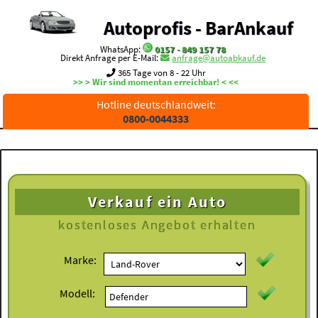
Autoprofis - BarAnkauf
WhatsApp:
0157 - 849 157 78
Direkt Anfrage per E-Mail:
anfrage@autoabkauf.de
365 Tage von 8 - 22 Uhr
>> > Wir sind momentan erreichbar! < <<
Hotline deutschlandweit:
0800-0044333
Verkauf ein Auto
kostenloses
Angebot erhalten
Marke:
Modell: