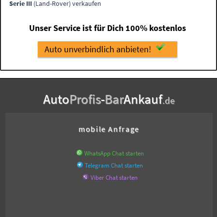
Serie III
(Land-Rover) verkaufen
Unser Service ist für Dich 100% kostenlos
Auto unverbindlich anbieten!
Auto
Profis
-
Bar
Ankauf
.de
mobile Anfrage
WhatsApp Chat starten
Telegram Chat starten
Viber Chat starten