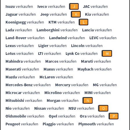
Isuzu
verkaufen
Iveco
verkaufen
J
JAC
verkaufen
Jaguar
verkaufen
Jeep
verkaufen
K
Kia
verkaufen
Koenigsegg
verkaufen
KTM
verkaufen
L
Lada
verkaufen
Lamborghini
verkaufen
Lancia
verkaufen
Land-Rover
verkaufen
Landwind
verkaufen
LEVC
verkaufen
Lexus
verkaufen
Ligier
verkaufen
Lincoln
verkaufen
Lotus
verkaufen
LTI
verkaufen
Lynk Co
verkaufen
M
Mahindra
verkaufen
Marcos
verkaufen
Maruti
verkaufen
Maserati
verkaufen
Maxus
verkaufen
Maybach
verkaufen
Mazda
verkaufen
McLaren
verkaufen
Mercedes-Benz
verkaufen
Mercury
verkaufen
MG
verkaufen
Microcar
verkaufen
Microlino
verkaufen
MINI
verkaufen
Mitsubishi
verkaufen
Morgan
verkaufen
N
Nio
verkaufen
Nissan
verkaufen
NSU
verkaufen
O
Oldsmobile
verkaufen
Opel
verkaufen
Ora
verkaufen
P
Peugeot
verkaufen
Piaggio
verkaufen
Plymouth
verkaufen