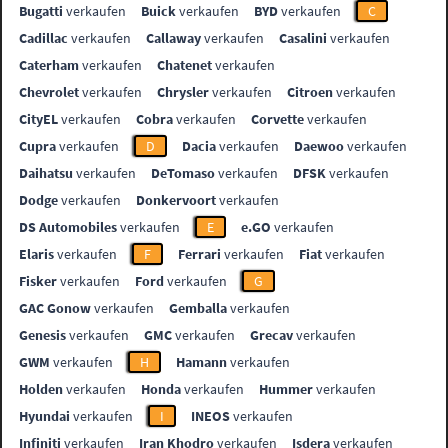
Bugatti
verkaufen
Buick
verkaufen
BYD
verkaufen
C
Cadillac
verkaufen
Callaway
verkaufen
Casalini
verkaufen
Caterham
verkaufen
Chatenet
verkaufen
Chevrolet
verkaufen
Chrysler
verkaufen
Citroen
verkaufen
CityEL
verkaufen
Cobra
verkaufen
Corvette
verkaufen
Cupra
verkaufen
D
Dacia
verkaufen
Daewoo
verkaufen
Daihatsu
verkaufen
DeTomaso
verkaufen
DFSK
verkaufen
Dodge
verkaufen
Donkervoort
verkaufen
DS Automobiles
verkaufen
E
e.GO
verkaufen
Elaris
verkaufen
F
Ferrari
verkaufen
Fiat
verkaufen
Fisker
verkaufen
Ford
verkaufen
G
GAC Gonow
verkaufen
Gemballa
verkaufen
Genesis
verkaufen
GMC
verkaufen
Grecav
verkaufen
GWM
verkaufen
H
Hamann
verkaufen
Holden
verkaufen
Honda
verkaufen
Hummer
verkaufen
Hyundai
verkaufen
I
INEOS
verkaufen
Infiniti
verkaufen
Iran Khodro
verkaufen
Isdera
verkaufen