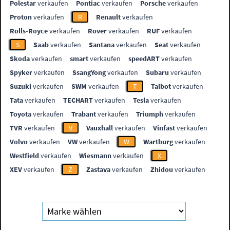
Polestar
verkaufen
Pontiac
verkaufen
Porsche
verkaufen
Proton
verkaufen
R
Renault
verkaufen
Rolls-Royce
verkaufen
Rover
verkaufen
RUF
verkaufen
S
Saab
verkaufen
Santana
verkaufen
Seat
verkaufen
Skoda
verkaufen
smart
verkaufen
speedART
verkaufen
Spyker
verkaufen
SsangYong
verkaufen
Subaru
verkaufen
Suzuki
verkaufen
SWM
verkaufen
T
Talbot
verkaufen
Tata
verkaufen
TECHART
verkaufen
Tesla
verkaufen
Toyota
verkaufen
Trabant
verkaufen
Triumph
verkaufen
TVR
verkaufen
V
Vauxhall
verkaufen
Vinfast
verkaufen
Volvo
verkaufen
VW
verkaufen
W
Wartburg
verkaufen
Westfield
verkaufen
Wiesmann
verkaufen
X
XEV
verkaufen
Z
Zastava
verkaufen
Zhidou
verkaufen