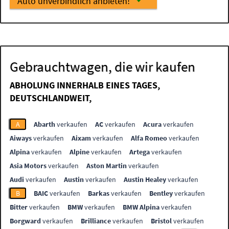
Auto unverbindlich anbieten!
Gebrauchtwagen, die wir kaufen
ABHOLUNG INNERHALB EINES TAGES,
DEUTSCHLANDWEIT,
A
Abarth
verkaufen
AC
verkaufen
Acura
verkaufen
Aiways
verkaufen
Aixam
verkaufen
Alfa Romeo
verkaufen
Alpina
verkaufen
Alpine
verkaufen
Artega
verkaufen
Asia Motors
verkaufen
Aston Martin
verkaufen
Audi
verkaufen
Austin
verkaufen
Austin Healey
verkaufen
B
BAIC
verkaufen
Barkas
verkaufen
Bentley
verkaufen
Bitter
verkaufen
BMW
verkaufen
BMW Alpina
verkaufen
Borgward
verkaufen
Brilliance
verkaufen
Bristol
verkaufen