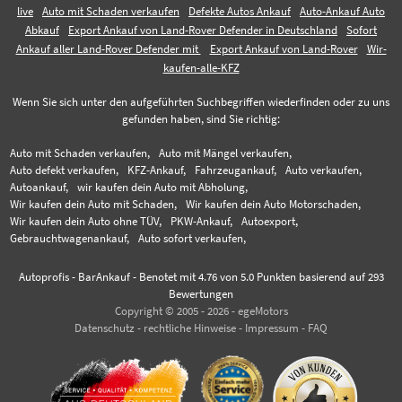
live
Auto mit Schaden verkaufen
Defekte Autos Ankauf
Auto-Ankauf Auto
Abkauf
Export Ankauf von Land-Rover Defender in Deutschland
Sofort
Ankauf aller Land-Rover Defender mit
Export Ankauf von Land-Rover
Wir-
kaufen-alle-KFZ
Wenn Sie sich unter den aufgeführten Suchbegriffen wiederfinden oder zu uns
gefunden haben, sind Sie richtig:
Auto mit Schaden verkaufen,
Auto mit Mängel verkaufen,
Auto defekt verkaufen,
KFZ-Ankauf,
Fahrzeugankauf,
Auto verkaufen,
Autoankauf,
wir kaufen dein Auto mit Abholung,
Wir kaufen dein Auto mit Schaden,
Wir kaufen dein Auto Motorschaden,
Wir kaufen dein Auto ohne TÜV,
PKW-Ankauf,
Autoexport,
Gebrauchtwagenankauf,
Auto sofort verkaufen,
Autoprofis - BarAnkauf
-
Benotet mit
4.76
von 5.0 Punkten basierend auf
293
Bewertungen
Copyright © 2005 - 2026 - egeMotors
Datenschutz
-
rechtliche Hinweise
-
Impressum
-
FAQ