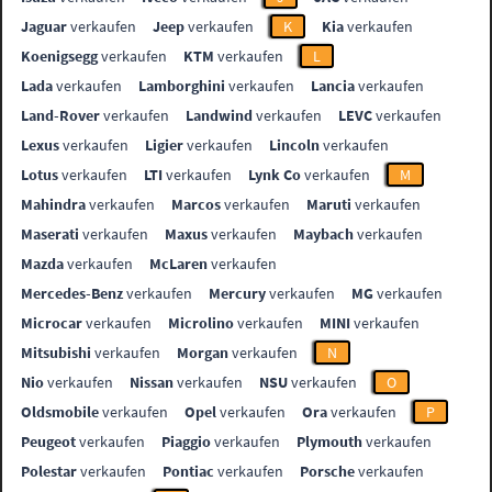
Jaguar
verkaufen
Jeep
verkaufen
K
Kia
verkaufen
Koenigsegg
verkaufen
KTM
verkaufen
L
Lada
verkaufen
Lamborghini
verkaufen
Lancia
verkaufen
Land-Rover
verkaufen
Landwind
verkaufen
LEVC
verkaufen
Lexus
verkaufen
Ligier
verkaufen
Lincoln
verkaufen
Lotus
verkaufen
LTI
verkaufen
Lynk Co
verkaufen
M
Mahindra
verkaufen
Marcos
verkaufen
Maruti
verkaufen
Maserati
verkaufen
Maxus
verkaufen
Maybach
verkaufen
Mazda
verkaufen
McLaren
verkaufen
Mercedes-Benz
verkaufen
Mercury
verkaufen
MG
verkaufen
Microcar
verkaufen
Microlino
verkaufen
MINI
verkaufen
Mitsubishi
verkaufen
Morgan
verkaufen
N
Nio
verkaufen
Nissan
verkaufen
NSU
verkaufen
O
Oldsmobile
verkaufen
Opel
verkaufen
Ora
verkaufen
P
Peugeot
verkaufen
Piaggio
verkaufen
Plymouth
verkaufen
Polestar
verkaufen
Pontiac
verkaufen
Porsche
verkaufen