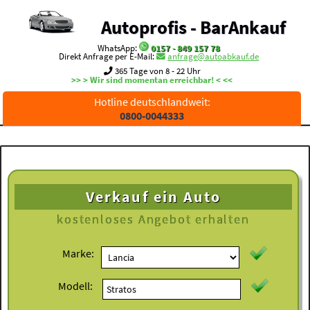
Autoprofis - BarAnkauf
WhatsApp:
0157 - 849 157 78
Direkt Anfrage per E-Mail:
anfrage@autoabkauf.de
365 Tage von 8 - 22 Uhr
>> > Wir sind momentan erreichbar! < <<
Hotline deutschlandweit:
0800-0044333
Verkauf ein Auto
kostenloses
Angebot erhalten
Marke:
Modell: