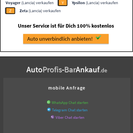
Voyager
(Lancia) verkaufen
Y
Ypsilon
(Lancia) verkaufen
Z
Zeta
(Lancia) verkaufen
Unser Service ist für Dich 100% kostenlos
Auto unverbindlich anbieten!
Auto
Profis
-
Bar
Ankauf
.de
mobile Anfrage
WhatsApp Chat starten
Telegram Chat starten
Viber Chat starten