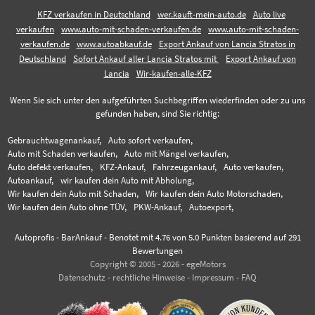
KFZ verkaufen in Deutschland
wer.kauft-mein-auto.de
Auto live
verkaufen
www.auto-mit-schaden-verkaufen.de
www.auto-mit-schaden-
verkaufen.de
www.autoabkauf.de
Export Ankauf von Lancia Stratos in
Deutschland
Sofort Ankauf aller Lancia Stratos mit
Export Ankauf von
Lancia
Wir-kaufen-alle-KFZ
Wenn Sie sich unter den aufgeführten Suchbegriffen wiederfinden oder zu uns
gefunden haben, sind Sie richtig:
Gebrauchtwagenankauf,
Auto sofort verkaufen,
Auto mit Schaden verkaufen,
Auto mit Mängel verkaufen,
Auto defekt verkaufen,
KFZ-Ankauf,
Fahrzeugankauf,
Auto verkaufen,
Autoankauf,
wir kaufen dein Auto mit Abholung,
Wir kaufen dein Auto mit Schaden,
Wir kaufen dein Auto Motorschaden,
Wir kaufen dein Auto ohne TÜV,
PKW-Ankauf,
Autoexport,
Autoprofis - BarAnkauf
-
Benotet mit
4.76
von 5.0 Punkten basierend auf
291
Bewertungen
Copyright © 2005 - 2026 - egeMotors
Datenschutz
-
rechtliche Hinweise
-
Impressum
-
FAQ