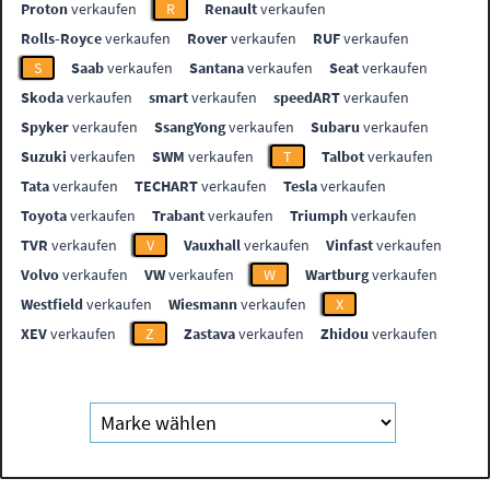
Proton
verkaufen
R
Renault
verkaufen
Rolls-Royce
verkaufen
Rover
verkaufen
RUF
verkaufen
S
Saab
verkaufen
Santana
verkaufen
Seat
verkaufen
Skoda
verkaufen
smart
verkaufen
speedART
verkaufen
Spyker
verkaufen
SsangYong
verkaufen
Subaru
verkaufen
Suzuki
verkaufen
SWM
verkaufen
T
Talbot
verkaufen
Tata
verkaufen
TECHART
verkaufen
Tesla
verkaufen
Toyota
verkaufen
Trabant
verkaufen
Triumph
verkaufen
TVR
verkaufen
V
Vauxhall
verkaufen
Vinfast
verkaufen
Volvo
verkaufen
VW
verkaufen
W
Wartburg
verkaufen
Westfield
verkaufen
Wiesmann
verkaufen
X
XEV
verkaufen
Z
Zastava
verkaufen
Zhidou
verkaufen