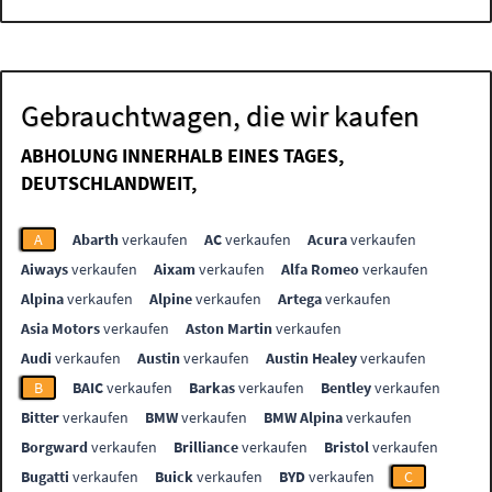
Gebrauchtwagen, die wir kaufen
ABHOLUNG INNERHALB EINES TAGES,
DEUTSCHLANDWEIT,
A
Abarth
verkaufen
AC
verkaufen
Acura
verkaufen
Aiways
verkaufen
Aixam
verkaufen
Alfa Romeo
verkaufen
Alpina
verkaufen
Alpine
verkaufen
Artega
verkaufen
Asia Motors
verkaufen
Aston Martin
verkaufen
Audi
verkaufen
Austin
verkaufen
Austin Healey
verkaufen
B
BAIC
verkaufen
Barkas
verkaufen
Bentley
verkaufen
Bitter
verkaufen
BMW
verkaufen
BMW Alpina
verkaufen
Borgward
verkaufen
Brilliance
verkaufen
Bristol
verkaufen
Bugatti
verkaufen
Buick
verkaufen
BYD
verkaufen
C