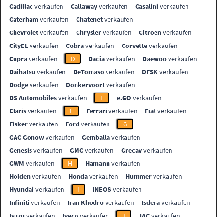
Cadillac
verkaufen
Callaway
verkaufen
Casalini
verkaufen
Caterham
verkaufen
Chatenet
verkaufen
Chevrolet
verkaufen
Chrysler
verkaufen
Citroen
verkaufen
CityEL
verkaufen
Cobra
verkaufen
Corvette
verkaufen
Cupra
verkaufen
D
Dacia
verkaufen
Daewoo
verkaufen
Daihatsu
verkaufen
DeTomaso
verkaufen
DFSK
verkaufen
Dodge
verkaufen
Donkervoort
verkaufen
DS Automobiles
verkaufen
E
e.GO
verkaufen
Elaris
verkaufen
F
Ferrari
verkaufen
Fiat
verkaufen
Fisker
verkaufen
Ford
verkaufen
G
GAC Gonow
verkaufen
Gemballa
verkaufen
Genesis
verkaufen
GMC
verkaufen
Grecav
verkaufen
GWM
verkaufen
H
Hamann
verkaufen
Holden
verkaufen
Honda
verkaufen
Hummer
verkaufen
Hyundai
verkaufen
I
INEOS
verkaufen
Infiniti
verkaufen
Iran Khodro
verkaufen
Isdera
verkaufen
Isuzu
verkaufen
Iveco
verkaufen
J
JAC
verkaufen