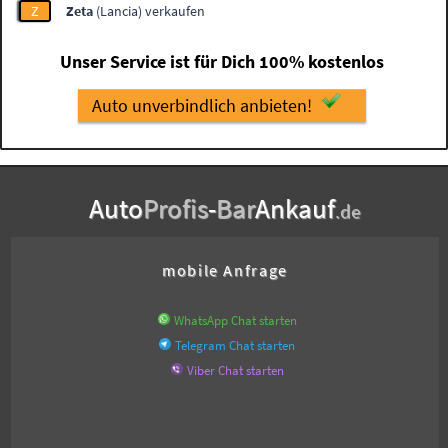
Z
Zeta
(Lancia) verkaufen
Unser Service ist für Dich 100% kostenlos
Auto unverbindlich anbieten!
Auto
Profis
-
Bar
Ankauf
.de
mobile Anfrage
WhatsApp Chat starten
Telegram Chat starten
Viber Chat starten