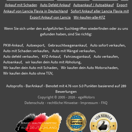
Ankauf mit Schaden
Auto Defekt Ankauf
Autoankauf / Autoabkauf
Export
Ankauf von Lancia Flavia in Deutschland
Sofort Ankauf aller Lancia Flavia mit
Export Ankauf von Lancia
Wir-kaufen-alle-KFZ
Wenn Sie sich unter den aufgeführten Suchbegriffen wiederfinden oder zu uns
gefunden haben, sind Sie richtig:
PKW-Ankauf,
Autoexport,
Gebrauchtwagenankauf,
Auto sofort verkaufen,
Auto mit Schaden verkaufen,
Auto mit Mängel verkaufen,
Auto defekt verkaufen,
KFZ-Ankauf,
Fahrzeugankauf,
Auto verkaufen,
Autoankauf,
wir kaufen dein Auto mit Abholung,
Wir kaufen dein Auto mit Schaden,
Wir kaufen dein Auto Motorschaden,
Wir kaufen dein Auto ohne TÜV,
Autoprofis - BarAnkauf
-
Benotet mit
4.76
von 5.0 Punkten basierend auf
289
Bewertungen
Copyright © 2005 - 2026 - egeMotors
Datenschutz
-
rechtliche Hinweise
-
Impressum
-
FAQ