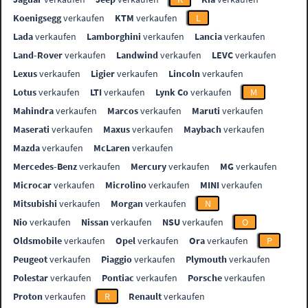
Koenigsegg
verkaufen
KTM
verkaufen
L
Lada
verkaufen
Lamborghini
verkaufen
Lancia
verkaufen
Land-Rover
verkaufen
Landwind
verkaufen
LEVC
verkaufen
Lexus
verkaufen
Ligier
verkaufen
Lincoln
verkaufen
Lotus
verkaufen
LTI
verkaufen
Lynk Co
verkaufen
M
Mahindra
verkaufen
Marcos
verkaufen
Maruti
verkaufen
Maserati
verkaufen
Maxus
verkaufen
Maybach
verkaufen
Mazda
verkaufen
McLaren
verkaufen
Mercedes-Benz
verkaufen
Mercury
verkaufen
MG
verkaufen
Microcar
verkaufen
Microlino
verkaufen
MINI
verkaufen
Mitsubishi
verkaufen
Morgan
verkaufen
N
Nio
verkaufen
Nissan
verkaufen
NSU
verkaufen
O
Oldsmobile
verkaufen
Opel
verkaufen
Ora
verkaufen
P
Peugeot
verkaufen
Piaggio
verkaufen
Plymouth
verkaufen
Polestar
verkaufen
Pontiac
verkaufen
Porsche
verkaufen
Proton
verkaufen
R
Renault
verkaufen