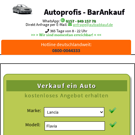
Autoprofis - BarAnkauf
WhatsApp:
0157 - 849 157 78
Direkt Anfrage per E-Mail:
anfrage@autoabkauf.de
365 Tage von 8 - 22 Uhr
>> > Wir sind momentan erreichbar! < <<
Hotline deutschlandweit:
0800-0044333
Verkauf ein Auto
kostenloses
Angebot erhalten
Marke:
Modell: