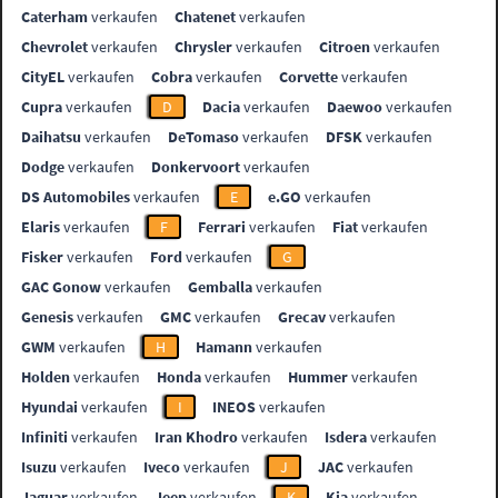
Caterham
verkaufen
Chatenet
verkaufen
Chevrolet
verkaufen
Chrysler
verkaufen
Citroen
verkaufen
CityEL
verkaufen
Cobra
verkaufen
Corvette
verkaufen
Cupra
verkaufen
D
Dacia
verkaufen
Daewoo
verkaufen
Daihatsu
verkaufen
DeTomaso
verkaufen
DFSK
verkaufen
Dodge
verkaufen
Donkervoort
verkaufen
DS Automobiles
verkaufen
E
e.GO
verkaufen
Elaris
verkaufen
F
Ferrari
verkaufen
Fiat
verkaufen
Fisker
verkaufen
Ford
verkaufen
G
GAC Gonow
verkaufen
Gemballa
verkaufen
Genesis
verkaufen
GMC
verkaufen
Grecav
verkaufen
GWM
verkaufen
H
Hamann
verkaufen
Holden
verkaufen
Honda
verkaufen
Hummer
verkaufen
Hyundai
verkaufen
I
INEOS
verkaufen
Infiniti
verkaufen
Iran Khodro
verkaufen
Isdera
verkaufen
Isuzu
verkaufen
Iveco
verkaufen
J
JAC
verkaufen
Jaguar
verkaufen
Jeep
verkaufen
K
Kia
verkaufen