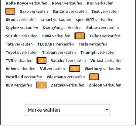
Rolls-Royce
verkaufen
Rover
verkaufen
RUF
verkaufen
S
Saab
verkaufen
Santana
verkaufen
Seat
verkaufen
Skoda
verkaufen
smart
verkaufen
speedART
verkaufen
Spyker
verkaufen
SsangYong
verkaufen
Subaru
verkaufen
Suzuki
verkaufen
SWM
verkaufen
T
Talbot
verkaufen
Tata
verkaufen
TECHART
verkaufen
Tesla
verkaufen
Toyota
verkaufen
Trabant
verkaufen
Triumph
verkaufen
TVR
verkaufen
V
Vauxhall
verkaufen
Vinfast
verkaufen
Volvo
verkaufen
VW
verkaufen
W
Wartburg
verkaufen
Westfield
verkaufen
Wiesmann
verkaufen
X
XEV
verkaufen
Z
Zastava
verkaufen
Zhidou
verkaufen