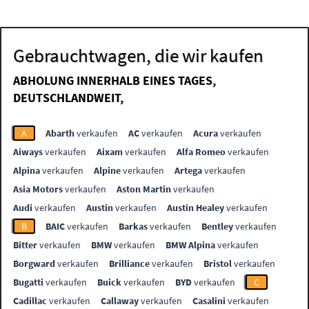
Gebrauchtwagen, die wir kaufen
ABHOLUNG INNERHALB EINES TAGES,
DEUTSCHLANDWEIT,
A
Abarth
verkaufen
AC
verkaufen
Acura
verkaufen
Aiways
verkaufen
Aixam
verkaufen
Alfa Romeo
verkaufen
Alpina
verkaufen
Alpine
verkaufen
Artega
verkaufen
Asia Motors
verkaufen
Aston Martin
verkaufen
Audi
verkaufen
Austin
verkaufen
Austin Healey
verkaufen
B
BAIC
verkaufen
Barkas
verkaufen
Bentley
verkaufen
Bitter
verkaufen
BMW
verkaufen
BMW Alpina
verkaufen
Borgward
verkaufen
Brilliance
verkaufen
Bristol
verkaufen
Bugatti
verkaufen
Buick
verkaufen
BYD
verkaufen
C
Cadillac
verkaufen
Callaway
verkaufen
Casalini
verkaufen