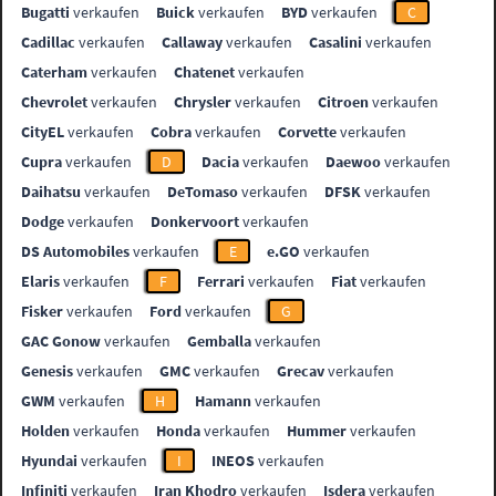
Bugatti
verkaufen
Buick
verkaufen
BYD
verkaufen
C
Cadillac
verkaufen
Callaway
verkaufen
Casalini
verkaufen
Caterham
verkaufen
Chatenet
verkaufen
Chevrolet
verkaufen
Chrysler
verkaufen
Citroen
verkaufen
CityEL
verkaufen
Cobra
verkaufen
Corvette
verkaufen
Cupra
verkaufen
D
Dacia
verkaufen
Daewoo
verkaufen
Daihatsu
verkaufen
DeTomaso
verkaufen
DFSK
verkaufen
Dodge
verkaufen
Donkervoort
verkaufen
DS Automobiles
verkaufen
E
e.GO
verkaufen
Elaris
verkaufen
F
Ferrari
verkaufen
Fiat
verkaufen
Fisker
verkaufen
Ford
verkaufen
G
GAC Gonow
verkaufen
Gemballa
verkaufen
Genesis
verkaufen
GMC
verkaufen
Grecav
verkaufen
GWM
verkaufen
H
Hamann
verkaufen
Holden
verkaufen
Honda
verkaufen
Hummer
verkaufen
Hyundai
verkaufen
I
INEOS
verkaufen
Infiniti
verkaufen
Iran Khodro
verkaufen
Isdera
verkaufen