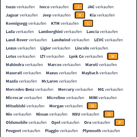
Isuzu
verkaufen
Iveco
verkaufen
J
JAC
verkaufen
Jaguar
verkaufen
Jeep
verkaufen
K
Kia
verkaufen
Koenigsegg
verkaufen
KTM
verkaufen
L
Lada
verkaufen
Lamborghini
verkaufen
Lancia
verkaufen
Land-Rover
verkaufen
Landwind
verkaufen
LEVC
verkaufen
Lexus
verkaufen
Ligier
verkaufen
Lincoln
verkaufen
Lotus
verkaufen
LTI
verkaufen
Lynk Co
verkaufen
M
Mahindra
verkaufen
Marcos
verkaufen
Maruti
verkaufen
Maserati
verkaufen
Maxus
verkaufen
Maybach
verkaufen
Mazda
verkaufen
McLaren
verkaufen
Mercedes-Benz
verkaufen
Mercury
verkaufen
MG
verkaufen
Microcar
verkaufen
Microlino
verkaufen
MINI
verkaufen
Mitsubishi
verkaufen
Morgan
verkaufen
N
Nio
verkaufen
Nissan
verkaufen
NSU
verkaufen
O
Oldsmobile
verkaufen
Opel
verkaufen
Ora
verkaufen
P
Peugeot
verkaufen
Piaggio
verkaufen
Plymouth
verkaufen