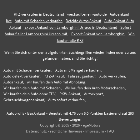
KFZ verkaufen in Deutschland
wer.kauft-mein-auto.de
Autoankauf
live
Auto mit Schaden verkaufen
Defekte Autos Ankauf
Auto-Ankauf Auto
Abkauf
Export Ankauf von Lamborghini Urraco in Deutschland
Sofort
Ankauf aller Lamborghini Urraco mit
Export Ankauf von Lamborghini
Wir-
kaufen-alle-KFZ
Wenn Sie sich unter den aufgeführten Suchbegriffen wiederfinden oder zu uns
gefunden haben, sind Sie richtig:
Auto mit Schaden verkaufen,
Auto mit Mängel verkaufen,
Auto defekt verkaufen,
KFZ-Ankauf,
Fahrzeugankauf,
Auto verkaufen,
Autoankauf,
wir kaufen dein Auto mit Abholung,
Wir kaufen dein Auto mit Schaden,
Wir kaufen dein Auto Motorschaden,
Wir kaufen dein Auto ohne TÜV,
PKW-Ankauf,
Autoexport,
Gebrauchtwagenankauf,
Auto sofort verkaufen,
Autoprofis - BarAnkauf
-
Benotet mit
4.76
von 5.0 Punkten basierend auf
293
Bewertungen
Copyright © 2005 - 2026 - egeMotors
Datenschutz
-
rechtliche Hinweise
-
Impressum
-
FAQ