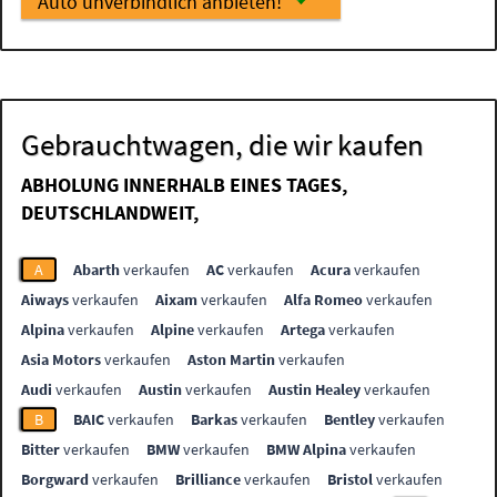
Auto unverbindlich anbieten!
Gebrauchtwagen, die wir kaufen
ABHOLUNG INNERHALB EINES TAGES,
DEUTSCHLANDWEIT,
A
Abarth
verkaufen
AC
verkaufen
Acura
verkaufen
Aiways
verkaufen
Aixam
verkaufen
Alfa Romeo
verkaufen
Alpina
verkaufen
Alpine
verkaufen
Artega
verkaufen
Asia Motors
verkaufen
Aston Martin
verkaufen
Audi
verkaufen
Austin
verkaufen
Austin Healey
verkaufen
B
BAIC
verkaufen
Barkas
verkaufen
Bentley
verkaufen
Bitter
verkaufen
BMW
verkaufen
BMW Alpina
verkaufen
Borgward
verkaufen
Brilliance
verkaufen
Bristol
verkaufen