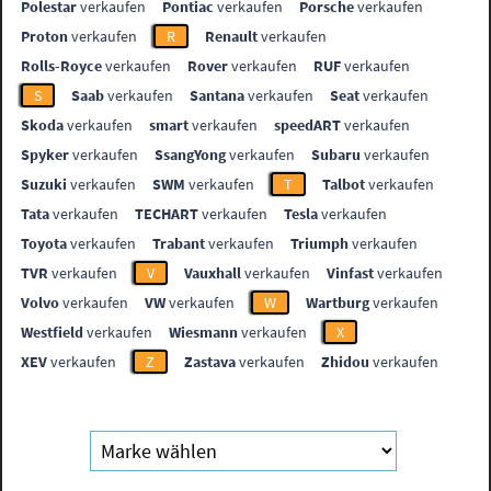
Polestar
verkaufen
Pontiac
verkaufen
Porsche
verkaufen
Proton
verkaufen
R
Renault
verkaufen
Rolls-Royce
verkaufen
Rover
verkaufen
RUF
verkaufen
S
Saab
verkaufen
Santana
verkaufen
Seat
verkaufen
Skoda
verkaufen
smart
verkaufen
speedART
verkaufen
Spyker
verkaufen
SsangYong
verkaufen
Subaru
verkaufen
Suzuki
verkaufen
SWM
verkaufen
T
Talbot
verkaufen
Tata
verkaufen
TECHART
verkaufen
Tesla
verkaufen
Toyota
verkaufen
Trabant
verkaufen
Triumph
verkaufen
TVR
verkaufen
V
Vauxhall
verkaufen
Vinfast
verkaufen
Volvo
verkaufen
VW
verkaufen
W
Wartburg
verkaufen
Westfield
verkaufen
Wiesmann
verkaufen
X
XEV
verkaufen
Z
Zastava
verkaufen
Zhidou
verkaufen