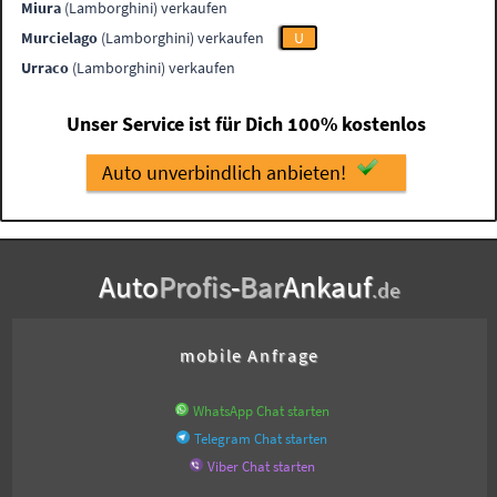
Miura
(Lamborghini) verkaufen
Murcielago
(Lamborghini) verkaufen
U
Urraco
(Lamborghini) verkaufen
Unser Service ist für Dich 100% kostenlos
Auto unverbindlich anbieten!
Auto
Profis
-
Bar
Ankauf
.de
mobile Anfrage
WhatsApp Chat starten
Telegram Chat starten
Viber Chat starten