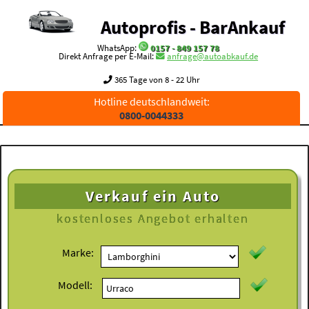
Autoprofis - BarAnkauf
WhatsApp:
0157 - 849 157 78
Direkt Anfrage per E-Mail:
anfrage@autoabkauf.de
365 Tage von 8 - 22 Uhr
Hotline deutschlandweit:
0800-0044333
Verkauf ein Auto
kostenloses
Angebot erhalten
Marke:
Modell: