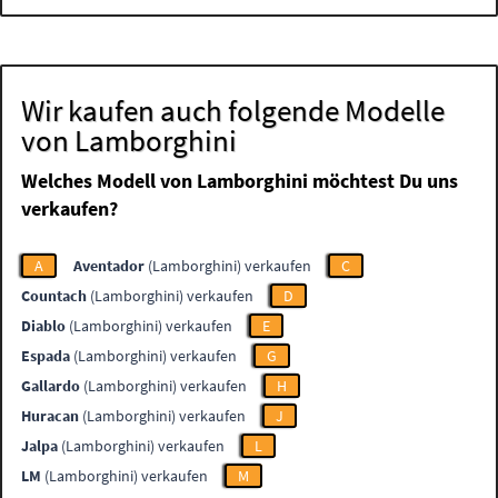
Wir kaufen auch folgende Modelle
von Lamborghini
Welches Modell von Lamborghini möchtest Du uns
verkaufen?
A
Aventador
(Lamborghini) verkaufen
C
Countach
(Lamborghini) verkaufen
D
Diablo
(Lamborghini) verkaufen
E
Espada
(Lamborghini) verkaufen
G
Gallardo
(Lamborghini) verkaufen
H
Huracan
(Lamborghini) verkaufen
J
Jalpa
(Lamborghini) verkaufen
L
LM
(Lamborghini) verkaufen
M