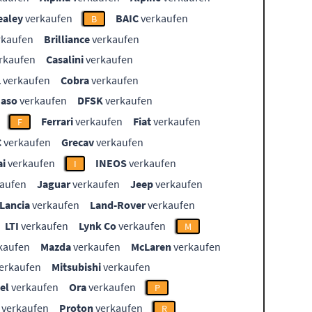
ealey
verkaufen
BAIC
verkaufen
B
rkaufen
Brilliance
verkaufen
rkaufen
Casalini
verkaufen
L
verkaufen
Cobra
verkaufen
aso
verkaufen
DFSK
verkaufen
Ferrari
verkaufen
Fiat
verkaufen
F
C
verkaufen
Grecav
verkaufen
i
verkaufen
INEOS
verkaufen
I
aufen
Jaguar
verkaufen
Jeep
verkaufen
Lancia
verkaufen
Land-Rover
verkaufen
LTI
verkaufen
Lynk Co
verkaufen
M
kaufen
Mazda
verkaufen
McLaren
verkaufen
erkaufen
Mitsubishi
verkaufen
el
verkaufen
Ora
verkaufen
P
verkaufen
Proton
verkaufen
R