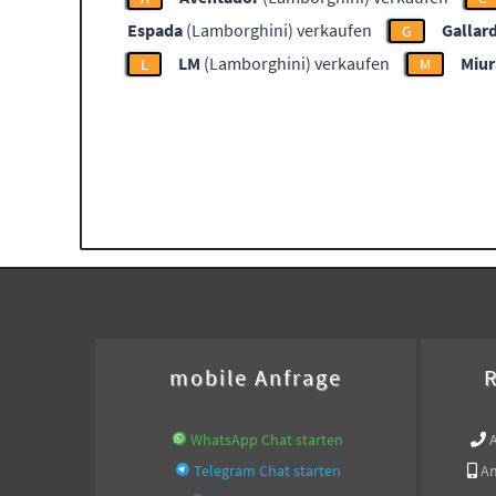
Espada
(Lamborghini) verkaufen
Gallar
G
LM
(Lamborghini) verkaufen
Miur
L
M
mobile Anfrage
R
WhatsApp Chat starten
Telegram Chat starten
An