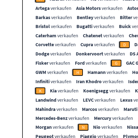
Artega
verkaufen
Asia Motors
verkaufen
Asto
Barkas
verkaufen
Bentley
verkaufen
Bitter
ve
Bristol
verkaufen
Bugatti
verkaufen
Buick
ve
Caterham
verkaufen
Chatenet
verkaufen
Che
Corvette
verkaufen
Cupra
verkaufen
D
D
Dodge
verkaufen
Donkervoort
verkaufen
DS 
Fisker
verkaufen
Ford
verkaufen
GAC 
G
GWM
verkaufen
Hamann
verkaufen
Ho
H
Infiniti
verkaufen
Iran Khodro
verkaufen
Isde
Kia
verkaufen
Koenigsegg
verkaufen
K
Landwind
verkaufen
LEVC
verkaufen
Lexus
ve
Mahindra
verkaufen
Marcos
verkaufen
Maruti
Mercedes-Benz
verkaufen
Mercury
verkaufen
Morgan
verkaufen
Nio
verkaufen
Niss
N
Peugeot
verkaufen
Piaggio
verkaufen
Plymo