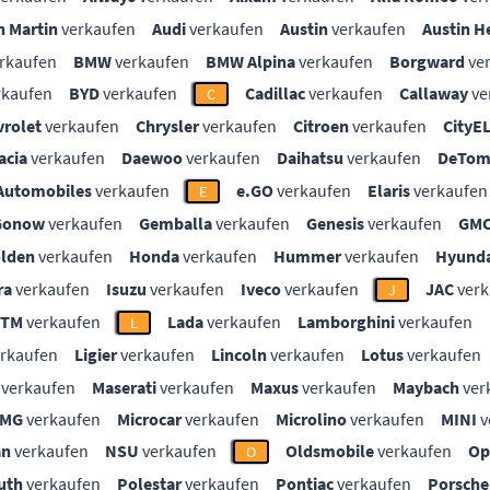
n Martin
verkaufen
Audi
verkaufen
Austin
verkaufen
Austin H
rkaufen
BMW
verkaufen
BMW Alpina
verkaufen
Borgward
ve
rkaufen
BYD
verkaufen
Cadillac
verkaufen
Callaway
ve
C
vrolet
verkaufen
Chrysler
verkaufen
Citroen
verkaufen
CityE
acia
verkaufen
Daewoo
verkaufen
Daihatsu
verkaufen
DeTom
Automobiles
verkaufen
e.GO
verkaufen
Elaris
verkaufen
E
Gonow
verkaufen
Gemballa
verkaufen
Genesis
verkaufen
GM
lden
verkaufen
Honda
verkaufen
Hummer
verkaufen
Hyunda
ra
verkaufen
Isuzu
verkaufen
Iveco
verkaufen
JAC
verk
J
KTM
verkaufen
Lada
verkaufen
Lamborghini
verkaufen
L
rkaufen
Ligier
verkaufen
Lincoln
verkaufen
Lotus
verkaufen
verkaufen
Maserati
verkaufen
Maxus
verkaufen
Maybach
ver
MG
verkaufen
Microcar
verkaufen
Microlino
verkaufen
MINI
v
an
verkaufen
NSU
verkaufen
Oldsmobile
verkaufen
Op
O
uth
verkaufen
Polestar
verkaufen
Pontiac
verkaufen
Porsche