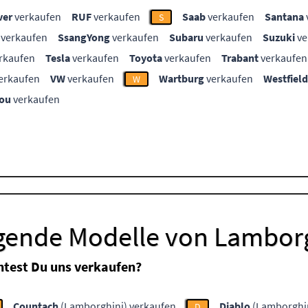
ver
verkaufen
RUF
verkaufen
Saab
verkaufen
Santana
S
verkaufen
SsangYong
verkaufen
Subaru
verkaufen
Suzuki
ve
rkaufen
Tesla
verkaufen
Toyota
verkaufen
Trabant
verkaufen
erkaufen
VW
verkaufen
Wartburg
verkaufen
Westfield
W
ou
verkaufen
lgende Modelle von Lambor
test Du uns verkaufen?
Countach
(Lamborghini) verkaufen
Diablo
(Lamborghin
D