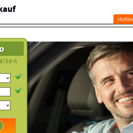
kauf
Hotlin
to
alten