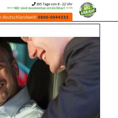
365 Tage von 8 - 22 Uhr
>> > Wir sind momentan erreichbar! < <<
e deutschlandweit:
0800-0044333