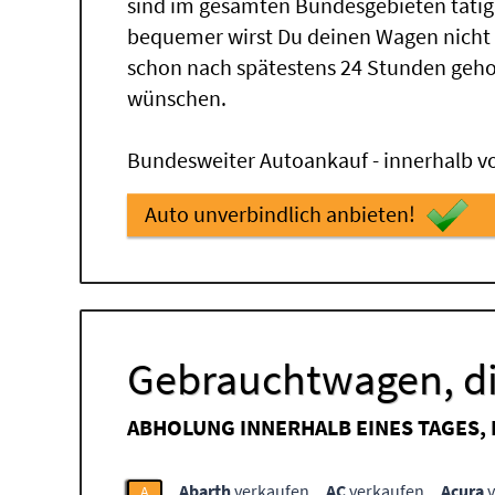
sind im gesamten Bundesgebieten tätig
bequemer wirst Du deinen Wagen nicht
schon nach spätestens 24 Stunden geho
wünschen.
Bundesweiter Autoankauf - innerhalb vo
Auto unverbindlich anbieten!
Gebrauchtwagen, di
ABHOLUNG INNERHALB EINES TAGES,
Abarth
verkaufen
AC
verkaufen
Acura
v
A