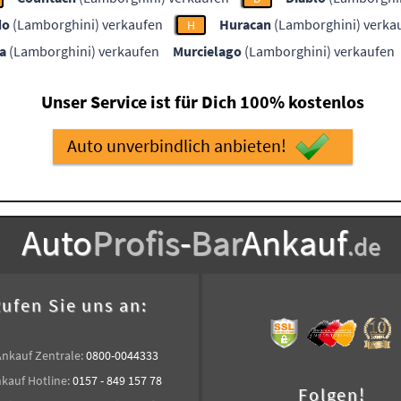
do
(Lamborghini) verkaufen
Huracan
(Lamborghini) verka
H
a
(Lamborghini) verkaufen
Murcielago
(Lamborghini) verkaufen
Unser Service ist für Dich 100% kostenlos
Auto unverbindlich anbieten!
Auto
Profis
-
Bar
Ankauf
.de
ufen Sie uns an:
Ankauf Zentrale:
0800-0044333
kauf Hotline:
0157 - 849 157 78
Folgen!