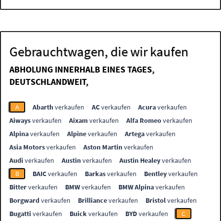
Gebrauchtwagen, die wir kaufen
ABHOLUNG INNERHALB EINES TAGES,
DEUTSCHLANDWEIT,
A
Abarth
verkaufen
AC
verkaufen
Acura
verkaufen
Aiways
verkaufen
Aixam
verkaufen
Alfa Romeo
verkaufen
Alpina
verkaufen
Alpine
verkaufen
Artega
verkaufen
Asia Motors
verkaufen
Aston Martin
verkaufen
Audi
verkaufen
Austin
verkaufen
Austin Healey
verkaufen
B
BAIC
verkaufen
Barkas
verkaufen
Bentley
verkaufen
Bitter
verkaufen
BMW
verkaufen
BMW Alpina
verkaufen
Borgward
verkaufen
Brilliance
verkaufen
Bristol
verkaufen
Bugatti
verkaufen
Buick
verkaufen
BYD
verkaufen
C