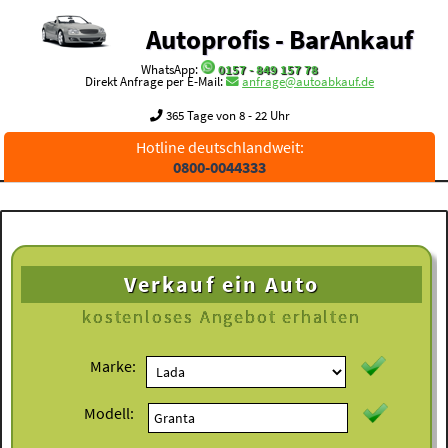
Autoprofis - BarAnkauf
WhatsApp:
0157 - 849 157 78
Direkt Anfrage per E-Mail:
anfrage@autoabkauf.de
365 Tage von 8 - 22 Uhr
Hotline deutschlandweit:
0800-0044333
Verkauf ein Auto
kostenloses
Angebot erhalten
Marke:
Modell: