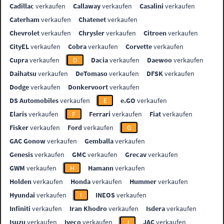
Cadillac
verkaufen
Callaway
verkaufen
Casalini
verkaufen
Caterham
verkaufen
Chatenet
verkaufen
Chevrolet
verkaufen
Chrysler
verkaufen
Citroen
verkaufen
CityEL
verkaufen
Cobra
verkaufen
Corvette
verkaufen
Cupra
verkaufen
D
Dacia
verkaufen
Daewoo
verkaufen
Daihatsu
verkaufen
DeTomaso
verkaufen
DFSK
verkaufen
Dodge
verkaufen
Donkervoort
verkaufen
DS Automobiles
verkaufen
E
e.GO
verkaufen
Elaris
verkaufen
F
Ferrari
verkaufen
Fiat
verkaufen
Fisker
verkaufen
Ford
verkaufen
G
GAC Gonow
verkaufen
Gemballa
verkaufen
Genesis
verkaufen
GMC
verkaufen
Grecav
verkaufen
GWM
verkaufen
H
Hamann
verkaufen
Holden
verkaufen
Honda
verkaufen
Hummer
verkaufen
Hyundai
verkaufen
I
INEOS
verkaufen
Infiniti
verkaufen
Iran Khodro
verkaufen
Isdera
verkaufen
Isuzu
verkaufen
Iveco
verkaufen
J
JAC
verkaufen