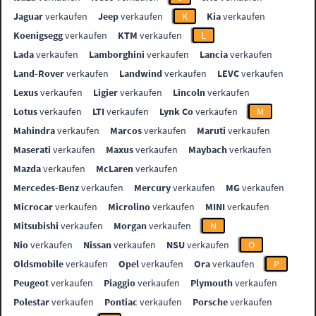
Jaguar
verkaufen
Jeep
verkaufen
K
Kia
verkaufen
Koenigsegg
verkaufen
KTM
verkaufen
L
Lada
verkaufen
Lamborghini
verkaufen
Lancia
verkaufen
Land-Rover
verkaufen
Landwind
verkaufen
LEVC
verkaufen
Lexus
verkaufen
Ligier
verkaufen
Lincoln
verkaufen
Lotus
verkaufen
LTI
verkaufen
Lynk Co
verkaufen
M
Mahindra
verkaufen
Marcos
verkaufen
Maruti
verkaufen
Maserati
verkaufen
Maxus
verkaufen
Maybach
verkaufen
Mazda
verkaufen
McLaren
verkaufen
Mercedes-Benz
verkaufen
Mercury
verkaufen
MG
verkaufen
Microcar
verkaufen
Microlino
verkaufen
MINI
verkaufen
Mitsubishi
verkaufen
Morgan
verkaufen
N
Nio
verkaufen
Nissan
verkaufen
NSU
verkaufen
O
Oldsmobile
verkaufen
Opel
verkaufen
Ora
verkaufen
P
Peugeot
verkaufen
Piaggio
verkaufen
Plymouth
verkaufen
Polestar
verkaufen
Pontiac
verkaufen
Porsche
verkaufen