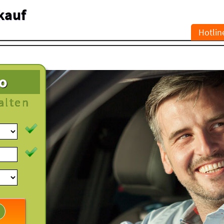
kauf
Hotlin
to
alten