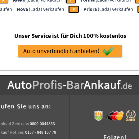
A
F
kaufen
Nova
(Lada) verkaufen
Priora
(Lada) verkaufen
P
Unser Service ist für Dich 100% kostenlos
Auto unverbindlich anbieten!
Auto
Profis
-
Bar
Ankauf
.de
ufen Sie uns an:
Ankauf Zentrale:
0800-0044333
kauf Hotline:
0157 - 849 157 78
Folgen!