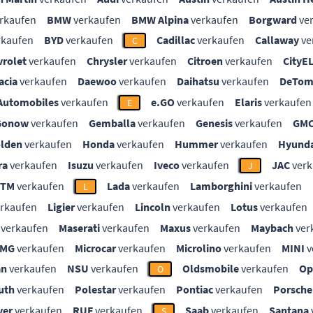
rkaufen
BMW
verkaufen
BMW Alpina
verkaufen
Borgward
ve
rkaufen
BYD
verkaufen
Cadillac
verkaufen
Callaway
ve
C
vrolet
verkaufen
Chrysler
verkaufen
Citroen
verkaufen
CityE
acia
verkaufen
Daewoo
verkaufen
Daihatsu
verkaufen
DeTom
Automobiles
verkaufen
e.GO
verkaufen
Elaris
verkaufen
E
Gonow
verkaufen
Gemballa
verkaufen
Genesis
verkaufen
GM
lden
verkaufen
Honda
verkaufen
Hummer
verkaufen
Hyunda
ra
verkaufen
Isuzu
verkaufen
Iveco
verkaufen
JAC
verk
J
KTM
verkaufen
Lada
verkaufen
Lamborghini
verkaufen
L
rkaufen
Ligier
verkaufen
Lincoln
verkaufen
Lotus
verkaufen
verkaufen
Maserati
verkaufen
Maxus
verkaufen
Maybach
ver
MG
verkaufen
Microcar
verkaufen
Microlino
verkaufen
MINI
v
an
verkaufen
NSU
verkaufen
Oldsmobile
verkaufen
Op
O
uth
verkaufen
Polestar
verkaufen
Pontiac
verkaufen
Porsche
ver
verkaufen
RUF
verkaufen
Saab
verkaufen
Santana
S