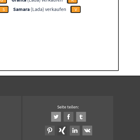
G
K
Samara
(Lada) verkaufen
S
V
Seite teilen: