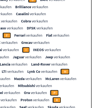
rkaufen
Brilliance
verkaufen
rkaufen
Casalini
verkaufen
L
verkaufen
Cobra
verkaufen
aso
verkaufen
DFSK
verkaufen
Ferrari
verkaufen
Fiat
verkaufen
F
C
verkaufen
Grecav
verkaufen
i
verkaufen
INEOS
verkaufen
I
aufen
Jaguar
verkaufen
Jeep
verkaufen
Lancia
verkaufen
Land-Rover
verkaufen
LTI
verkaufen
Lynk Co
verkaufen
M
kaufen
Mazda
verkaufen
McLaren
verkaufen
erkaufen
Mitsubishi
verkaufen
el
verkaufen
Ora
verkaufen
P
verkaufen
Proton
verkaufen
R
verkaufen
Seat
verkaufen
Skoda
verkaufen