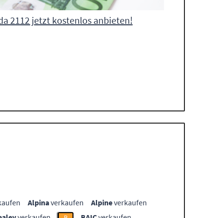
da 2112 jetzt kostenlos anbieten!
kaufen
Alpina
verkaufen
Alpine
verkaufen
ealey
verkaufen
BAIC
verkaufen
B