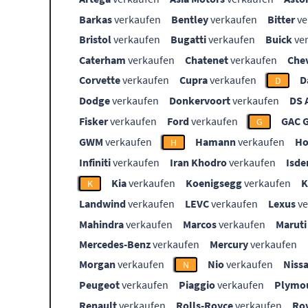
Barkas
verkaufen
Bentley
verkaufen
Bitter
ve
Bristol
verkaufen
Bugatti
verkaufen
Buick
ve
Caterham
verkaufen
Chatenet
verkaufen
Che
Corvette
verkaufen
Cupra
verkaufen
D
D
Dodge
verkaufen
Donkervoort
verkaufen
DS 
Fisker
verkaufen
Ford
verkaufen
GAC 
G
GWM
verkaufen
Hamann
verkaufen
Ho
H
Infiniti
verkaufen
Iran Khodro
verkaufen
Isde
Kia
verkaufen
Koenigsegg
verkaufen
K
Landwind
verkaufen
LEVC
verkaufen
Lexus
ve
Mahindra
verkaufen
Marcos
verkaufen
Maruti
Mercedes-Benz
verkaufen
Mercury
verkaufen
Morgan
verkaufen
Nio
verkaufen
Niss
N
Peugeot
verkaufen
Piaggio
verkaufen
Plymo
Renault
verkaufen
Rolls-Royce
verkaufen
Ro