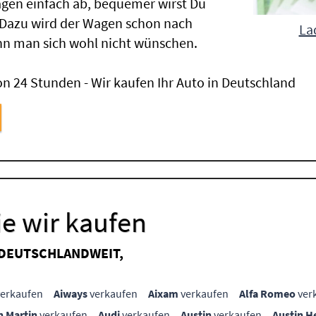
gen einfach ab, bequemer wirst Du
 Dazu wird der Wagen schon nach
La
nn man sich wohl nicht wünschen.
n 24 Stunden - Wir kaufen Ihr Auto in Deutschland
e wir kaufen
 DEUTSCHLANDWEIT,
erkaufen
Aiways
verkaufen
Aixam
verkaufen
Alfa Romeo
ver
n Martin
verkaufen
Audi
verkaufen
Austin
verkaufen
Austin H