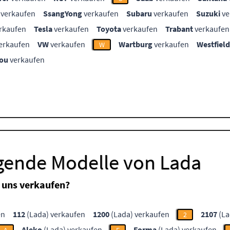
verkaufen
SsangYong
verkaufen
Subaru
verkaufen
Suzuki
ve
rkaufen
Tesla
verkaufen
Toyota
verkaufen
Trabant
verkaufen
erkaufen
VW
verkaufen
Wartburg
verkaufen
Westfield
W
ou
verkaufen
lgende Modelle von Lada
 uns verkaufen?
en
112
(Lada) verkaufen
1200
(Lada) verkaufen
2107
(La
2
Aleko
(Lada) verkaufen
Forma
(Lada) verkaufen