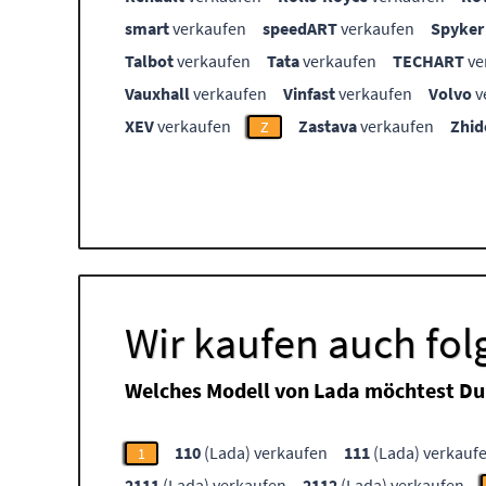
smart
verkaufen
speedART
verkaufen
Spyker
Talbot
verkaufen
Tata
verkaufen
TECHART
ve
Vauxhall
verkaufen
Vinfast
verkaufen
Volvo
v
XEV
verkaufen
Zastava
verkaufen
Zhid
Z
Wir kaufen auch fo
Welches Modell von Lada möchtest Du
110
(Lada) verkaufen
111
(Lada) verkauf
1
2111
(Lada) verkaufen
2112
(Lada) verkaufen