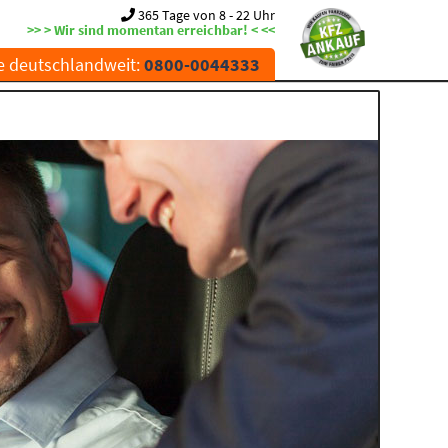
365 Tage von 8 - 22 Uhr
>> > Wir sind momentan erreichbar! < <<
e deutschlandweit:
0800-0044333