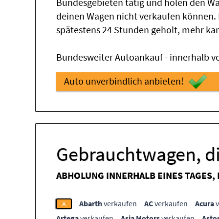
Bundesgebieten tätig und holen den Wa
deinen Wagen nicht verkaufen können.
spätestens 24 Stunden geholt, mehr ka
Bundesweiter Autoankauf - innerhalb vo
Auto unverbindlich anbieten!
Gebrauchtwagen, di
ABHOLUNG INNERHALB EINES TAGES,
Abarth
verkaufen
AC
verkaufen
Acura
v
A
Artega
verkaufen
Asia Motors
verkaufen
Asto