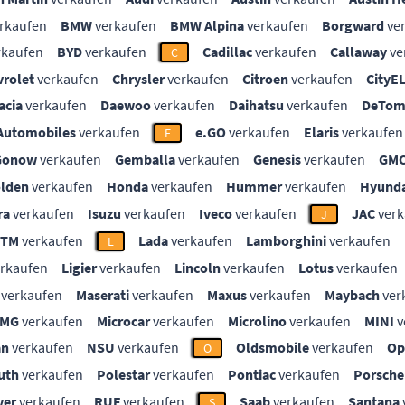
rkaufen
BMW
verkaufen
BMW Alpina
verkaufen
Borgward
ve
rkaufen
BYD
verkaufen
Cadillac
verkaufen
Callaway
ve
C
vrolet
verkaufen
Chrysler
verkaufen
Citroen
verkaufen
CityE
acia
verkaufen
Daewoo
verkaufen
Daihatsu
verkaufen
DeTom
Automobiles
verkaufen
e.GO
verkaufen
Elaris
verkaufen
E
Gonow
verkaufen
Gemballa
verkaufen
Genesis
verkaufen
GM
lden
verkaufen
Honda
verkaufen
Hummer
verkaufen
Hyunda
ra
verkaufen
Isuzu
verkaufen
Iveco
verkaufen
JAC
verk
J
KTM
verkaufen
Lada
verkaufen
Lamborghini
verkaufen
L
rkaufen
Ligier
verkaufen
Lincoln
verkaufen
Lotus
verkaufen
verkaufen
Maserati
verkaufen
Maxus
verkaufen
Maybach
ver
MG
verkaufen
Microcar
verkaufen
Microlino
verkaufen
MINI
v
an
verkaufen
NSU
verkaufen
Oldsmobile
verkaufen
Op
O
uth
verkaufen
Polestar
verkaufen
Pontiac
verkaufen
Porsche
ver
verkaufen
RUF
verkaufen
Saab
verkaufen
Santana
S