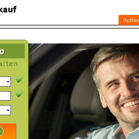
kauf
Hotlin
to
alten