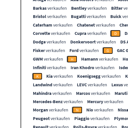
Barkas
verkaufen
Bentley
verkaufen
Bitter
ve
Bristol
verkaufen
Bugatti
verkaufen
Buick
ve
Caterham
verkaufen
Chatenet
verkaufen
Che
Corvette
verkaufen
Cupra
verkaufen
D
D
Dodge
verkaufen
Donkervoort
verkaufen
DS 
Fisker
verkaufen
Ford
verkaufen
GAC 
G
GWM
verkaufen
Hamann
verkaufen
Ho
H
Infiniti
verkaufen
Iran Khodro
verkaufen
Isde
Kia
verkaufen
Koenigsegg
verkaufen
K
Landwind
verkaufen
LEVC
verkaufen
Lexus
ve
Mahindra
verkaufen
Marcos
verkaufen
Maruti
Mercedes-Benz
verkaufen
Mercury
verkaufen
Morgan
verkaufen
Nio
verkaufen
Niss
N
Peugeot
verkaufen
Piaggio
verkaufen
Plymo
Renault
verkaufen
Rolls-Royce
verkaufen
Ro