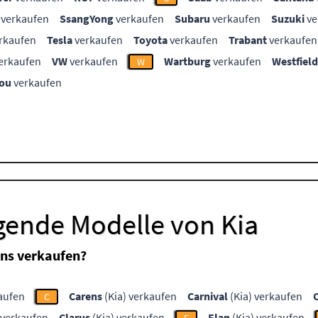
verkaufen
SsangYong
verkaufen
Subaru
verkaufen
Suzuki
ve
rkaufen
Tesla
verkaufen
Toyota
verkaufen
Trabant
verkaufen
erkaufen
VW
verkaufen
Wartburg
verkaufen
Westfield
W
ou
verkaufen
gende Modelle von Kia
uns verkaufen?
aufen
Carens
(Kia) verkaufen
Carnival
(Kia) verkaufen
C
 verkaufen
Clarus
(Kia) verkaufen
Elan
(Kia) verkaufen