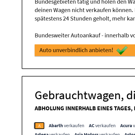
Bundesgebieten tätig und holen den Wa
deinen Wagen nicht verkaufen können.
spätestens 24 Stunden geholt, mehr ka
Bundesweiter Autoankauf - innerhalb vo
Auto unverbindlich anbieten!
Gebrauchtwagen, di
ABHOLUNG INNERHALB EINES TAGES,
Abarth
verkaufen
AC
verkaufen
Acura
v
A
Artega
verkaufen
Asia Motors
verkaufen
Asto