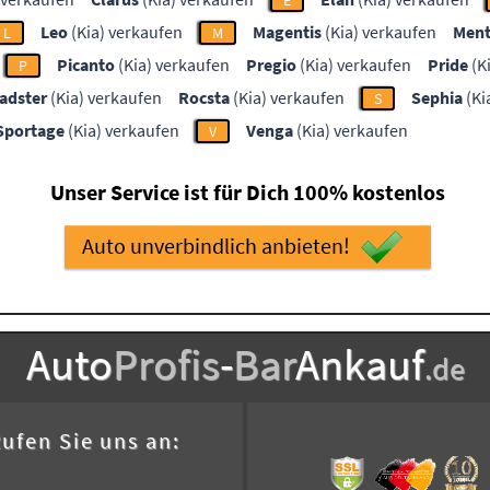
E
Leo
(Kia) verkaufen
Magentis
(Kia) verkaufen
Ment
L
M
Picanto
(Kia) verkaufen
Pregio
(Kia) verkaufen
Pride
(K
P
adster
(Kia) verkaufen
Rocsta
(Kia) verkaufen
Sephia
(Ki
S
Sportage
(Kia) verkaufen
Venga
(Kia) verkaufen
V
Unser Service ist für Dich 100% kostenlos
Auto unverbindlich anbieten!
Auto
Profis
-
Bar
Ankauf
.de
ufen Sie uns an: