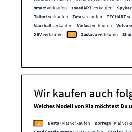
smart
verkaufen
speedART
verkaufen
Spyker
Talbot
verkaufen
Tata
verkaufen
TECHART
ve
Vauxhall
verkaufen
Vinfast
verkaufen
Volvo
v
XEV
verkaufen
Zastava
verkaufen
Zhid
Z
Wir kaufen auch fol
Welches Modell von Kia möchtest Du 
Besta
(Kia) verkaufen
Borrego
(Kia) verk
B
Ceed Sportswagon
(Kia) verkaufen
Cerato
(Kia)