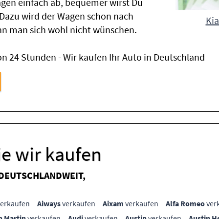
gen einfach ab, bequemer wirst Du
 Dazu wird der Wagen schon nach
Kia
nn man sich wohl nicht wünschen.
n 24 Stunden - Wir kaufen Ihr Auto in Deutschland
e wir kaufen
 DEUTSCHLANDWEIT,
erkaufen
Aiways
verkaufen
Aixam
verkaufen
Alfa Romeo
ver
n Martin
verkaufen
Audi
verkaufen
Austin
verkaufen
Austin H