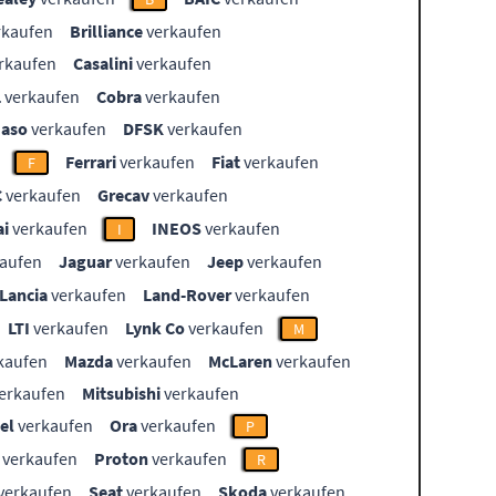
rkaufen
Brilliance
verkaufen
rkaufen
Casalini
verkaufen
L
verkaufen
Cobra
verkaufen
aso
verkaufen
DFSK
verkaufen
Ferrari
verkaufen
Fiat
verkaufen
F
C
verkaufen
Grecav
verkaufen
i
verkaufen
INEOS
verkaufen
I
aufen
Jaguar
verkaufen
Jeep
verkaufen
Lancia
verkaufen
Land-Rover
verkaufen
LTI
verkaufen
Lynk Co
verkaufen
M
kaufen
Mazda
verkaufen
McLaren
verkaufen
erkaufen
Mitsubishi
verkaufen
el
verkaufen
Ora
verkaufen
P
verkaufen
Proton
verkaufen
R
verkaufen
Seat
verkaufen
Skoda
verkaufen