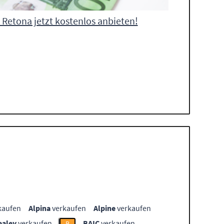
 Retona jetzt kostenlos anbieten!
kaufen
Alpina
verkaufen
Alpine
verkaufen
ealey
verkaufen
BAIC
verkaufen
B