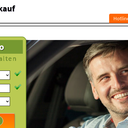
kauf
Hotlin
to
alten