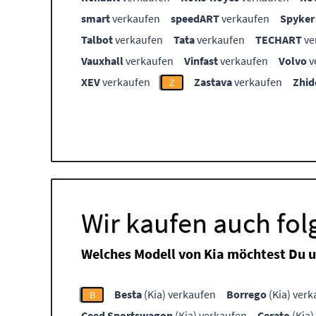
smart
verkaufen
speedART
verkaufen
Spyker
Talbot
verkaufen
Tata
verkaufen
TECHART
ve
Vauxhall
verkaufen
Vinfast
verkaufen
Volvo
v
XEV
verkaufen
Zastava
verkaufen
Zhid
Z
Wir kaufen auch fol
Welches Modell von Kia möchtest Du 
Besta
(Kia) verkaufen
Borrego
(Kia) verk
B
Ceed Sportswagon
(Kia) verkaufen
Cerato
(Kia)