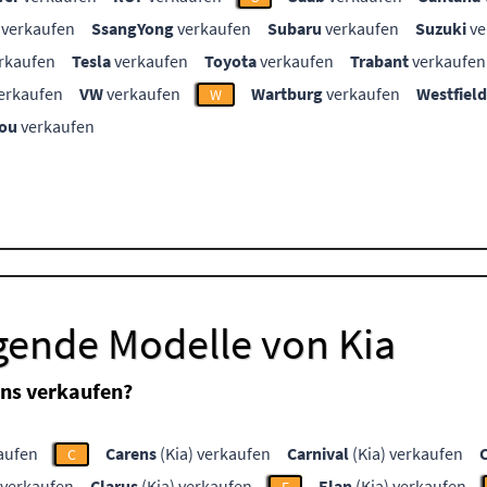
verkaufen
SsangYong
verkaufen
Subaru
verkaufen
Suzuki
ve
rkaufen
Tesla
verkaufen
Toyota
verkaufen
Trabant
verkaufen
erkaufen
VW
verkaufen
Wartburg
verkaufen
Westfield
W
ou
verkaufen
gende Modelle von Kia
uns verkaufen?
aufen
Carens
(Kia) verkaufen
Carnival
(Kia) verkaufen
C
 verkaufen
Clarus
(Kia) verkaufen
Elan
(Kia) verkaufen