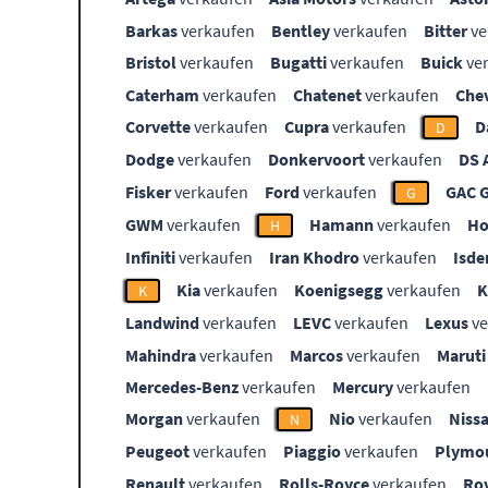
Barkas
verkaufen
Bentley
verkaufen
Bitter
ve
Bristol
verkaufen
Bugatti
verkaufen
Buick
ve
Caterham
verkaufen
Chatenet
verkaufen
Che
Corvette
verkaufen
Cupra
verkaufen
D
D
Dodge
verkaufen
Donkervoort
verkaufen
DS 
Fisker
verkaufen
Ford
verkaufen
GAC 
G
GWM
verkaufen
Hamann
verkaufen
Ho
H
Infiniti
verkaufen
Iran Khodro
verkaufen
Isde
Kia
verkaufen
Koenigsegg
verkaufen
K
Landwind
verkaufen
LEVC
verkaufen
Lexus
ve
Mahindra
verkaufen
Marcos
verkaufen
Maruti
Mercedes-Benz
verkaufen
Mercury
verkaufen
Morgan
verkaufen
Nio
verkaufen
Niss
N
Peugeot
verkaufen
Piaggio
verkaufen
Plymo
Renault
verkaufen
Rolls-Royce
verkaufen
Ro