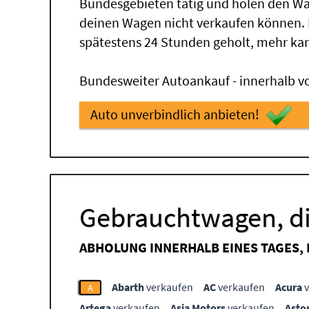
Bundesgebieten tätig und holen den Wa
deinen Wagen nicht verkaufen können.
spätestens 24 Stunden geholt, mehr ka
Bundesweiter Autoankauf - innerhalb vo
Auto unverbindlich anbieten!
Gebrauchtwagen, di
ABHOLUNG INNERHALB EINES TAGES,
Abarth
verkaufen
AC
verkaufen
Acura
v
A
Artega
verkaufen
Asia Motors
verkaufen
Asto