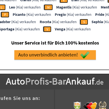
E
Leo
(Kia) verkaufen
Magentis
(Kia) verkaufen
Ment
L
M
Picanto
(Kia) verkaufen
Pregio
(Kia) verkaufen
Pride
(K
P
adster
(Kia) verkaufen
Rocsta
(Kia) verkaufen
Sephia
(Ki
S
Sportage
(Kia) verkaufen
Venga
(Kia) verkaufen
V
Unser Service ist für Dich 100% kostenlos
Auto unverbindlich anbieten!
Auto
Profis
-
Bar
Ankauf
.de
ufen Sie uns an: