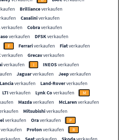
rkaufen
Brilliance
verkaufen
rkaufen
Casalini
verkaufen
L
verkaufen
Cobra
verkaufen
aso
verkaufen
DFSK
verkaufen
Ferrari
verkaufen
Fiat
verkaufen
F
C
verkaufen
Grecav
verkaufen
i
verkaufen
INEOS
verkaufen
I
aufen
Jaguar
verkaufen
Jeep
verkaufen
Lancia
verkaufen
Land-Rover
verkaufen
LTI
verkaufen
Lynk Co
verkaufen
M
kaufen
Mazda
verkaufen
McLaren
verkaufen
erkaufen
Mitsubishi
verkaufen
el
verkaufen
Ora
verkaufen
P
verkaufen
Proton
verkaufen
R
verkaufen
Seat
verkaufen
Skoda
verkaufen