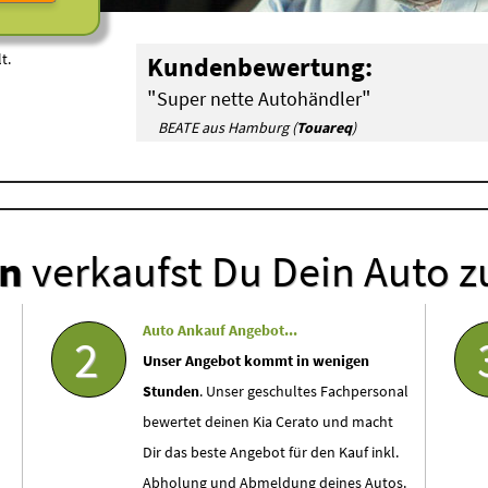
t.
Kundenbewertung:
"
"
Super nette Autohändler
BEATE aus Hamburg (
Touareq
)
en
verkaufst Du Dein Auto z
Auto Ankauf Angebot...
2
Unser Angebot kommt in wenigen
Stunden
. Unser geschultes Fachpersonal
bewertet deinen Kia Cerato und macht
Dir das beste Angebot für den Kauf inkl.
Abholung und Abmeldung deines Autos.