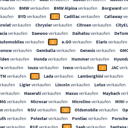
rkaufen
BMW
verkaufen
BMW Alpina
verkaufen
Borgward
ve
rkaufen
BYD
verkaufen
Cadillac
verkaufen
Callaway
ve
C
vrolet
verkaufen
Chrysler
verkaufen
Citroen
verkaufen
CityE
acia
verkaufen
Daewoo
verkaufen
Daihatsu
verkaufen
DeTom
Automobiles
verkaufen
e.GO
verkaufen
Elaris
verkaufen
E
Gonow
verkaufen
Gemballa
verkaufen
Genesis
verkaufen
GM
lden
verkaufen
Honda
verkaufen
Hummer
verkaufen
Hyunda
ra
verkaufen
Isuzu
verkaufen
Iveco
verkaufen
JAC
verk
J
KTM
verkaufen
Lada
verkaufen
Lamborghini
verkaufen
L
rkaufen
Ligier
verkaufen
Lincoln
verkaufen
Lotus
verkaufen
verkaufen
Maserati
verkaufen
Maxus
verkaufen
Maybach
ver
MG
verkaufen
Microcar
verkaufen
Microlino
verkaufen
MINI
v
an
verkaufen
NSU
verkaufen
Oldsmobile
verkaufen
Op
O
uth
verkaufen
Polestar
verkaufen
Pontiac
verkaufen
Porsche
ver
verkaufen
RUF
verkaufen
Saab
verkaufen
Santana
S