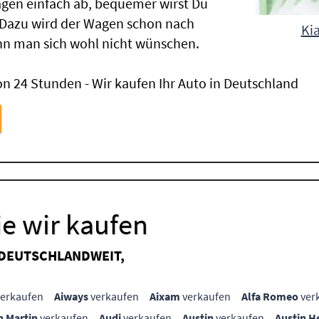
gen einfach ab, bequemer wirst Du
 Dazu wird der Wagen schon nach
Kia
nn man sich wohl nicht wünschen.
n 24 Stunden - Wir kaufen Ihr Auto in Deutschland
e wir kaufen
 DEUTSCHLANDWEIT,
erkaufen
Aiways
verkaufen
Aixam
verkaufen
Alfa Romeo
ver
n Martin
verkaufen
Audi
verkaufen
Austin
verkaufen
Austin H