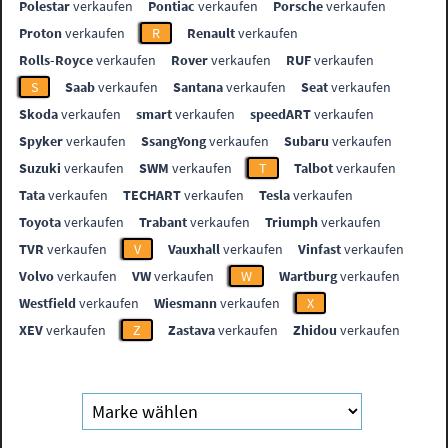
Polestar
verkaufen
Pontiac
verkaufen
Porsche
verkaufen
Proton
verkaufen
R
Renault
verkaufen
Rolls-Royce
verkaufen
Rover
verkaufen
RUF
verkaufen
S
Saab
verkaufen
Santana
verkaufen
Seat
verkaufen
Skoda
verkaufen
smart
verkaufen
speedART
verkaufen
Spyker
verkaufen
SsangYong
verkaufen
Subaru
verkaufen
Suzuki
verkaufen
SWM
verkaufen
T
Talbot
verkaufen
Tata
verkaufen
TECHART
verkaufen
Tesla
verkaufen
Toyota
verkaufen
Trabant
verkaufen
Triumph
verkaufen
TVR
verkaufen
V
Vauxhall
verkaufen
Vinfast
verkaufen
Volvo
verkaufen
VW
verkaufen
W
Wartburg
verkaufen
Westfield
verkaufen
Wiesmann
verkaufen
X
XEV
verkaufen
Z
Zastava
verkaufen
Zhidou
verkaufen