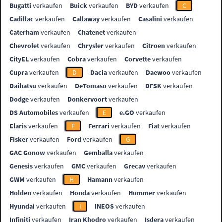
Bugatti
verkaufen
Buick
verkaufen
BYD
verkaufen
C
Cadillac
verkaufen
Callaway
verkaufen
Casalini
verkaufen
Caterham
verkaufen
Chatenet
verkaufen
Chevrolet
verkaufen
Chrysler
verkaufen
Citroen
verkaufen
CityEL
verkaufen
Cobra
verkaufen
Corvette
verkaufen
Cupra
verkaufen
D
Dacia
verkaufen
Daewoo
verkaufen
Daihatsu
verkaufen
DeTomaso
verkaufen
DFSK
verkaufen
Dodge
verkaufen
Donkervoort
verkaufen
DS Automobiles
verkaufen
E
e.GO
verkaufen
Elaris
verkaufen
F
Ferrari
verkaufen
Fiat
verkaufen
Fisker
verkaufen
Ford
verkaufen
G
GAC Gonow
verkaufen
Gemballa
verkaufen
Genesis
verkaufen
GMC
verkaufen
Grecav
verkaufen
GWM
verkaufen
H
Hamann
verkaufen
Holden
verkaufen
Honda
verkaufen
Hummer
verkaufen
Hyundai
verkaufen
I
INEOS
verkaufen
Infiniti
verkaufen
Iran Khodro
verkaufen
Isdera
verkaufen