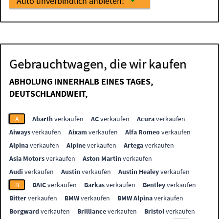
Auto unverbindlich anbieten!
Gebrauchtwagen, die wir kaufen
ABHOLUNG INNERHALB EINES TAGES,
DEUTSCHLANDWEIT,
A
Abarth
verkaufen
AC
verkaufen
Acura
verkaufen
Aiways
verkaufen
Aixam
verkaufen
Alfa Romeo
verkaufen
Alpina
verkaufen
Alpine
verkaufen
Artega
verkaufen
Asia Motors
verkaufen
Aston Martin
verkaufen
Audi
verkaufen
Austin
verkaufen
Austin Healey
verkaufen
B
BAIC
verkaufen
Barkas
verkaufen
Bentley
verkaufen
Bitter
verkaufen
BMW
verkaufen
BMW Alpina
verkaufen
Borgward
verkaufen
Brilliance
verkaufen
Bristol
verkaufen