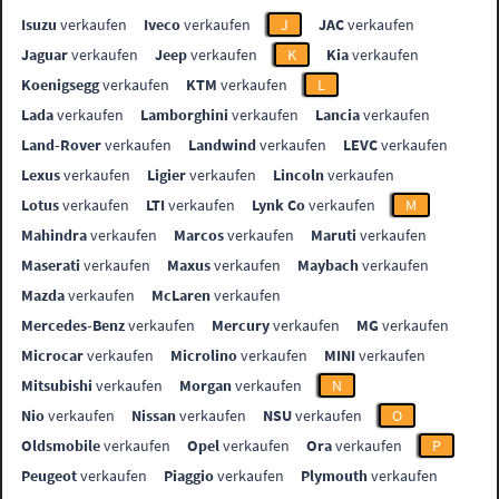
Isuzu
verkaufen
Iveco
verkaufen
J
JAC
verkaufen
Jaguar
verkaufen
Jeep
verkaufen
K
Kia
verkaufen
Koenigsegg
verkaufen
KTM
verkaufen
L
Lada
verkaufen
Lamborghini
verkaufen
Lancia
verkaufen
Land-Rover
verkaufen
Landwind
verkaufen
LEVC
verkaufen
Lexus
verkaufen
Ligier
verkaufen
Lincoln
verkaufen
Lotus
verkaufen
LTI
verkaufen
Lynk Co
verkaufen
M
Mahindra
verkaufen
Marcos
verkaufen
Maruti
verkaufen
Maserati
verkaufen
Maxus
verkaufen
Maybach
verkaufen
Mazda
verkaufen
McLaren
verkaufen
Mercedes-Benz
verkaufen
Mercury
verkaufen
MG
verkaufen
Microcar
verkaufen
Microlino
verkaufen
MINI
verkaufen
Mitsubishi
verkaufen
Morgan
verkaufen
N
Nio
verkaufen
Nissan
verkaufen
NSU
verkaufen
O
Oldsmobile
verkaufen
Opel
verkaufen
Ora
verkaufen
P
Peugeot
verkaufen
Piaggio
verkaufen
Plymouth
verkaufen