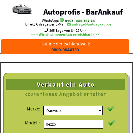
Autoprofis - BarAnkauf
WhatsApp:
0157 - 849 157 78
Direkt Anfrage per E-Mail:
anfrage@autoabkauf.de
365 Tage von 8 - 22 Uhr
>> > Wir sind momentan erreichbar! < <<
Hotline deutschlandweit:
0800-0044333
Verkauf ein Auto
kostenloses
Angebot erhalten
Marke:
Modell: