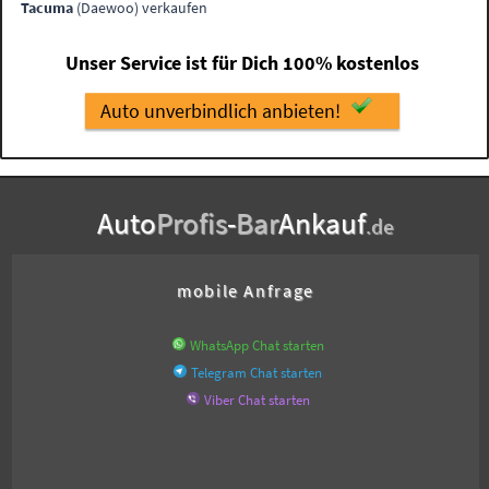
Tacuma
(Daewoo) verkaufen
Unser Service ist für Dich 100% kostenlos
Auto unverbindlich anbieten!
Auto
Profis
-
Bar
Ankauf
.de
mobile Anfrage
WhatsApp Chat starten
Telegram Chat starten
Viber Chat starten