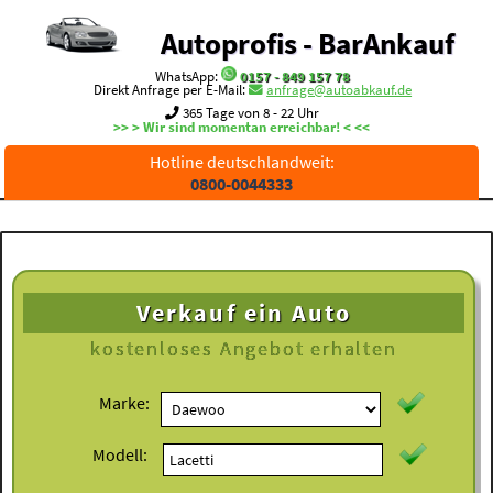
Autoprofis - BarAnkauf
WhatsApp:
0157 - 849 157 78
Direkt Anfrage per E-Mail:
anfrage@autoabkauf.de
365 Tage von 8 - 22 Uhr
>> > Wir sind momentan erreichbar! < <<
Hotline deutschlandweit:
0800-0044333
Verkauf ein Auto
kostenloses
Angebot erhalten
Marke:
Modell: