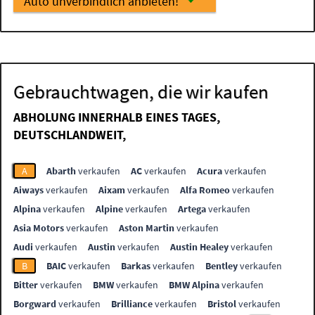
Auto unverbindlich anbieten!
Gebrauchtwagen, die wir kaufen
ABHOLUNG INNERHALB EINES TAGES,
DEUTSCHLANDWEIT,
A
Abarth
verkaufen
AC
verkaufen
Acura
verkaufen
Aiways
verkaufen
Aixam
verkaufen
Alfa Romeo
verkaufen
Alpina
verkaufen
Alpine
verkaufen
Artega
verkaufen
Asia Motors
verkaufen
Aston Martin
verkaufen
Audi
verkaufen
Austin
verkaufen
Austin Healey
verkaufen
B
BAIC
verkaufen
Barkas
verkaufen
Bentley
verkaufen
Bitter
verkaufen
BMW
verkaufen
BMW Alpina
verkaufen
Borgward
verkaufen
Brilliance
verkaufen
Bristol
verkaufen