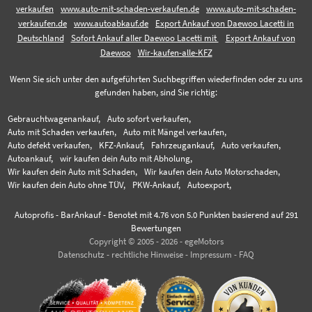
verkaufen
www.auto-mit-schaden-verkaufen.de
www.auto-mit-schaden-
verkaufen.de
www.autoabkauf.de
Export Ankauf von Daewoo Lacetti in
Deutschland
Sofort Ankauf aller Daewoo Lacetti mit
Export Ankauf von
Daewoo
Wir-kaufen-alle-KFZ
Wenn Sie sich unter den aufgeführten Suchbegriffen wiederfinden oder zu uns
gefunden haben, sind Sie richtig:
Gebrauchtwagenankauf,
Auto sofort verkaufen,
Auto mit Schaden verkaufen,
Auto mit Mängel verkaufen,
Auto defekt verkaufen,
KFZ-Ankauf,
Fahrzeugankauf,
Auto verkaufen,
Autoankauf,
wir kaufen dein Auto mit Abholung,
Wir kaufen dein Auto mit Schaden,
Wir kaufen dein Auto Motorschaden,
Wir kaufen dein Auto ohne TÜV,
PKW-Ankauf,
Autoexport,
Autoprofis - BarAnkauf
-
Benotet mit
4.76
von 5.0 Punkten basierend auf
291
Bewertungen
Copyright © 2005 - 2026 - egeMotors
Datenschutz
-
rechtliche Hinweise
-
Impressum
-
FAQ