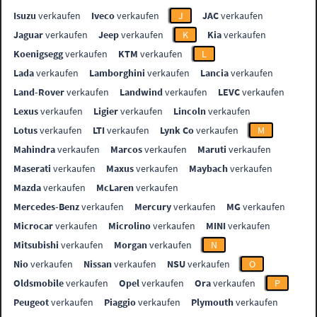
Isuzu
verkaufen
Iveco
verkaufen
J
JAC
verkaufen
Jaguar
verkaufen
Jeep
verkaufen
K
Kia
verkaufen
Koenigsegg
verkaufen
KTM
verkaufen
L
Lada
verkaufen
Lamborghini
verkaufen
Lancia
verkaufen
Land-Rover
verkaufen
Landwind
verkaufen
LEVC
verkaufen
Lexus
verkaufen
Ligier
verkaufen
Lincoln
verkaufen
Lotus
verkaufen
LTI
verkaufen
Lynk Co
verkaufen
M
Mahindra
verkaufen
Marcos
verkaufen
Maruti
verkaufen
Maserati
verkaufen
Maxus
verkaufen
Maybach
verkaufen
Mazda
verkaufen
McLaren
verkaufen
Mercedes-Benz
verkaufen
Mercury
verkaufen
MG
verkaufen
Microcar
verkaufen
Microlino
verkaufen
MINI
verkaufen
Mitsubishi
verkaufen
Morgan
verkaufen
N
Nio
verkaufen
Nissan
verkaufen
NSU
verkaufen
O
Oldsmobile
verkaufen
Opel
verkaufen
Ora
verkaufen
P
Peugeot
verkaufen
Piaggio
verkaufen
Plymouth
verkaufen