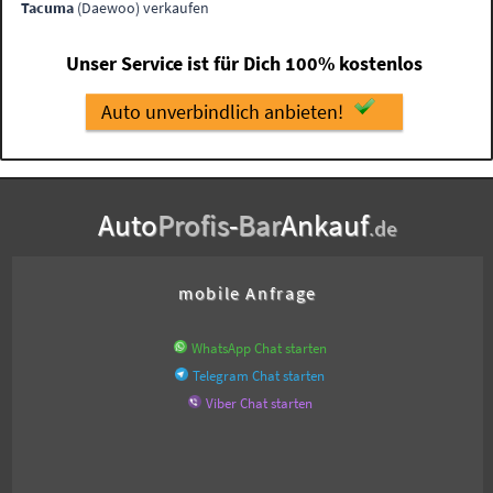
Tacuma
(Daewoo) verkaufen
Unser Service ist für Dich 100% kostenlos
Auto unverbindlich anbieten!
Auto
Profis
-
Bar
Ankauf
.de
mobile Anfrage
WhatsApp Chat starten
Telegram Chat starten
Viber Chat starten