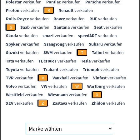
Polestar
verkaufen
Pontiac
verkaufen
Porsche
verkaufen
Proton
verkaufen
R
Renault
verkaufen
Rolls-Royce
verkaufen
Rover
verkaufen
RUF
verkaufen
S
Saab
verkaufen
Santana
verkaufen
Seat
verkaufen
Skoda
verkaufen
smart
verkaufen
speedART
verkaufen
Spyker
verkaufen
SsangYong
verkaufen
Subaru
verkaufen
Suzuki
verkaufen
SWM
verkaufen
T
Talbot
verkaufen
Tata
verkaufen
TECHART
verkaufen
Tesla
verkaufen
Toyota
verkaufen
Trabant
verkaufen
Triumph
verkaufen
TVR
verkaufen
V
Vauxhall
verkaufen
Vinfast
verkaufen
Volvo
verkaufen
VW
verkaufen
W
Wartburg
verkaufen
Westfield
verkaufen
Wiesmann
verkaufen
X
XEV
verkaufen
Z
Zastava
verkaufen
Zhidou
verkaufen