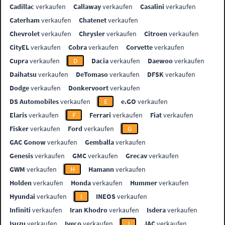
Cadillac
verkaufen
Callaway
verkaufen
Casalini
verkaufen
Caterham
verkaufen
Chatenet
verkaufen
Chevrolet
verkaufen
Chrysler
verkaufen
Citroen
verkaufen
CityEL
verkaufen
Cobra
verkaufen
Corvette
verkaufen
Cupra
verkaufen
D
Dacia
verkaufen
Daewoo
verkaufen
Daihatsu
verkaufen
DeTomaso
verkaufen
DFSK
verkaufen
Dodge
verkaufen
Donkervoort
verkaufen
DS Automobiles
verkaufen
E
e.GO
verkaufen
Elaris
verkaufen
F
Ferrari
verkaufen
Fiat
verkaufen
Fisker
verkaufen
Ford
verkaufen
G
GAC Gonow
verkaufen
Gemballa
verkaufen
Genesis
verkaufen
GMC
verkaufen
Grecav
verkaufen
GWM
verkaufen
H
Hamann
verkaufen
Holden
verkaufen
Honda
verkaufen
Hummer
verkaufen
Hyundai
verkaufen
I
INEOS
verkaufen
Infiniti
verkaufen
Iran Khodro
verkaufen
Isdera
verkaufen
Isuzu
verkaufen
Iveco
verkaufen
J
JAC
verkaufen