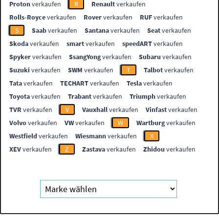
Proton
verkaufen
R
Renault
verkaufen
Rolls-Royce
verkaufen
Rover
verkaufen
RUF
verkaufen
S
Saab
verkaufen
Santana
verkaufen
Seat
verkaufen
Skoda
verkaufen
smart
verkaufen
speedART
verkaufen
Spyker
verkaufen
SsangYong
verkaufen
Subaru
verkaufen
Suzuki
verkaufen
SWM
verkaufen
T
Talbot
verkaufen
Tata
verkaufen
TECHART
verkaufen
Tesla
verkaufen
Toyota
verkaufen
Trabant
verkaufen
Triumph
verkaufen
TVR
verkaufen
V
Vauxhall
verkaufen
Vinfast
verkaufen
Volvo
verkaufen
VW
verkaufen
W
Wartburg
verkaufen
Westfield
verkaufen
Wiesmann
verkaufen
X
XEV
verkaufen
Z
Zastava
verkaufen
Zhidou
verkaufen