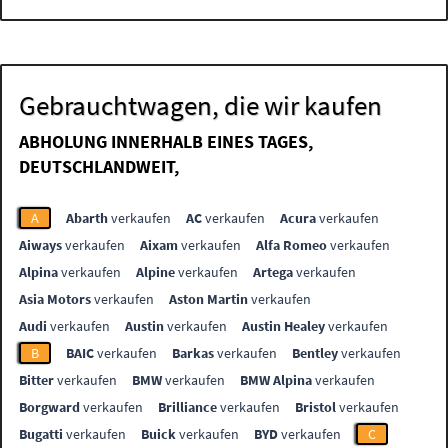
Gebrauchtwagen, die wir kaufen
ABHOLUNG INNERHALB EINES TAGES,
DEUTSCHLANDWEIT,
A
Abarth
verkaufen
AC
verkaufen
Acura
verkaufen
Aiways
verkaufen
Aixam
verkaufen
Alfa Romeo
verkaufen
Alpina
verkaufen
Alpine
verkaufen
Artega
verkaufen
Asia Motors
verkaufen
Aston Martin
verkaufen
Audi
verkaufen
Austin
verkaufen
Austin Healey
verkaufen
B
BAIC
verkaufen
Barkas
verkaufen
Bentley
verkaufen
Bitter
verkaufen
BMW
verkaufen
BMW Alpina
verkaufen
Borgward
verkaufen
Brilliance
verkaufen
Bristol
verkaufen
Bugatti
verkaufen
Buick
verkaufen
BYD
verkaufen
C