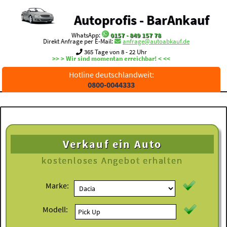
Autoprofis - BarAnkauf
WhatsApp:
0157 - 849 157 78
Direkt Anfrage per E-Mail:
anfrage@autoabkauf.de
365 Tage von 8 - 22 Uhr
>> > Wir sind momentan erreichbar! < <<
Hotline deutschlandweit:
0800-0044333
Verkauf ein Auto
kostenloses
Angebot erhalten
Marke:
Modell: