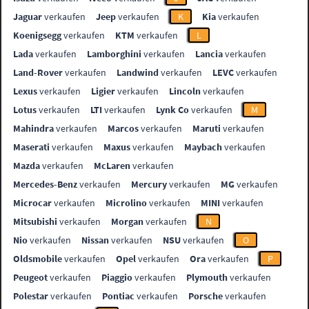
Jaguar
verkaufen
Jeep
verkaufen
K
Kia
verkaufen
Koenigsegg
verkaufen
KTM
verkaufen
L
Lada
verkaufen
Lamborghini
verkaufen
Lancia
verkaufen
Land-Rover
verkaufen
Landwind
verkaufen
LEVC
verkaufen
Lexus
verkaufen
Ligier
verkaufen
Lincoln
verkaufen
Lotus
verkaufen
LTI
verkaufen
Lynk Co
verkaufen
M
Mahindra
verkaufen
Marcos
verkaufen
Maruti
verkaufen
Maserati
verkaufen
Maxus
verkaufen
Maybach
verkaufen
Mazda
verkaufen
McLaren
verkaufen
Mercedes-Benz
verkaufen
Mercury
verkaufen
MG
verkaufen
Microcar
verkaufen
Microlino
verkaufen
MINI
verkaufen
Mitsubishi
verkaufen
Morgan
verkaufen
N
Nio
verkaufen
Nissan
verkaufen
NSU
verkaufen
O
Oldsmobile
verkaufen
Opel
verkaufen
Ora
verkaufen
P
Peugeot
verkaufen
Piaggio
verkaufen
Plymouth
verkaufen
Polestar
verkaufen
Pontiac
verkaufen
Porsche
verkaufen