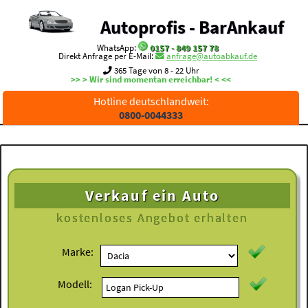
Autoprofis - BarAnkauf
WhatsApp:
0157 - 849 157 78
Direkt Anfrage per E-Mail:
anfrage@autoabkauf.de
365 Tage von 8 - 22 Uhr
>> > Wir sind momentan erreichbar! < <<
Hotline deutschlandweit:
0800-0044333
Verkauf ein Auto
kostenloses
Angebot erhalten
Marke:
Modell: