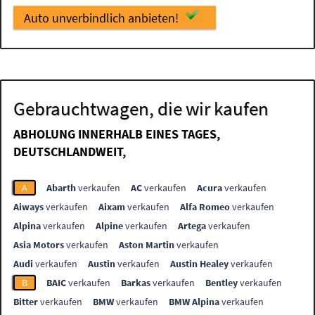
Auto unverbindlich anbieten!
Gebrauchtwagen, die wir kaufen
ABHOLUNG INNERHALB EINES TAGES,
DEUTSCHLANDWEIT,
A
Abarth
verkaufen
AC
verkaufen
Acura
verkaufen
Aiways
verkaufen
Aixam
verkaufen
Alfa Romeo
verkaufen
Alpina
verkaufen
Alpine
verkaufen
Artega
verkaufen
Asia Motors
verkaufen
Aston Martin
verkaufen
Audi
verkaufen
Austin
verkaufen
Austin Healey
verkaufen
B
BAIC
verkaufen
Barkas
verkaufen
Bentley
verkaufen
Bitter
verkaufen
BMW
verkaufen
BMW Alpina
verkaufen