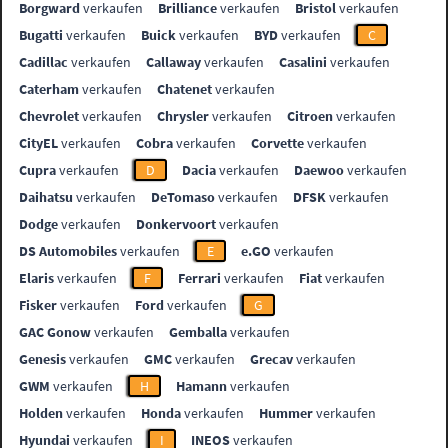
Borgward
verkaufen
Brilliance
verkaufen
Bristol
verkaufen
Bugatti
verkaufen
Buick
verkaufen
BYD
verkaufen
C
Cadillac
verkaufen
Callaway
verkaufen
Casalini
verkaufen
Caterham
verkaufen
Chatenet
verkaufen
Chevrolet
verkaufen
Chrysler
verkaufen
Citroen
verkaufen
CityEL
verkaufen
Cobra
verkaufen
Corvette
verkaufen
Cupra
verkaufen
D
Dacia
verkaufen
Daewoo
verkaufen
Daihatsu
verkaufen
DeTomaso
verkaufen
DFSK
verkaufen
Dodge
verkaufen
Donkervoort
verkaufen
DS Automobiles
verkaufen
E
e.GO
verkaufen
Elaris
verkaufen
F
Ferrari
verkaufen
Fiat
verkaufen
Fisker
verkaufen
Ford
verkaufen
G
GAC Gonow
verkaufen
Gemballa
verkaufen
Genesis
verkaufen
GMC
verkaufen
Grecav
verkaufen
GWM
verkaufen
H
Hamann
verkaufen
Holden
verkaufen
Honda
verkaufen
Hummer
verkaufen
Hyundai
verkaufen
I
INEOS
verkaufen