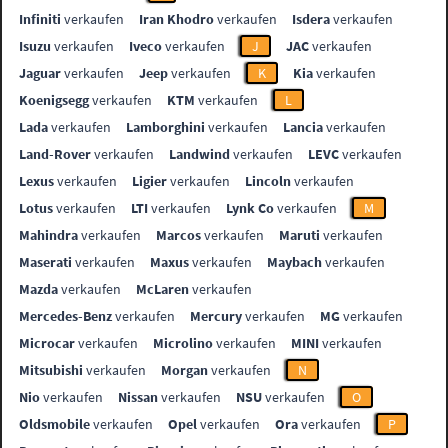
Infiniti
verkaufen
Iran Khodro
verkaufen
Isdera
verkaufen
Isuzu
verkaufen
Iveco
verkaufen
J
JAC
verkaufen
Jaguar
verkaufen
Jeep
verkaufen
K
Kia
verkaufen
Koenigsegg
verkaufen
KTM
verkaufen
L
Lada
verkaufen
Lamborghini
verkaufen
Lancia
verkaufen
Land-Rover
verkaufen
Landwind
verkaufen
LEVC
verkaufen
Lexus
verkaufen
Ligier
verkaufen
Lincoln
verkaufen
Lotus
verkaufen
LTI
verkaufen
Lynk Co
verkaufen
M
Mahindra
verkaufen
Marcos
verkaufen
Maruti
verkaufen
Maserati
verkaufen
Maxus
verkaufen
Maybach
verkaufen
Mazda
verkaufen
McLaren
verkaufen
Mercedes-Benz
verkaufen
Mercury
verkaufen
MG
verkaufen
Microcar
verkaufen
Microlino
verkaufen
MINI
verkaufen
Mitsubishi
verkaufen
Morgan
verkaufen
N
Nio
verkaufen
Nissan
verkaufen
NSU
verkaufen
O
Oldsmobile
verkaufen
Opel
verkaufen
Ora
verkaufen
P