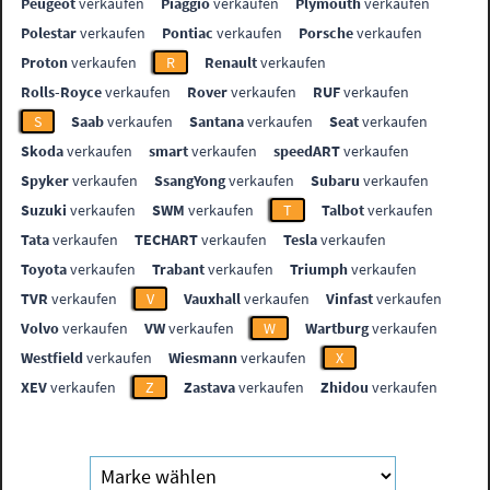
Peugeot
verkaufen
Piaggio
verkaufen
Plymouth
verkaufen
Polestar
verkaufen
Pontiac
verkaufen
Porsche
verkaufen
Proton
verkaufen
R
Renault
verkaufen
Rolls-Royce
verkaufen
Rover
verkaufen
RUF
verkaufen
S
Saab
verkaufen
Santana
verkaufen
Seat
verkaufen
Skoda
verkaufen
smart
verkaufen
speedART
verkaufen
Spyker
verkaufen
SsangYong
verkaufen
Subaru
verkaufen
Suzuki
verkaufen
SWM
verkaufen
T
Talbot
verkaufen
Tata
verkaufen
TECHART
verkaufen
Tesla
verkaufen
Toyota
verkaufen
Trabant
verkaufen
Triumph
verkaufen
TVR
verkaufen
V
Vauxhall
verkaufen
Vinfast
verkaufen
Volvo
verkaufen
VW
verkaufen
W
Wartburg
verkaufen
Westfield
verkaufen
Wiesmann
verkaufen
X
XEV
verkaufen
Z
Zastava
verkaufen
Zhidou
verkaufen