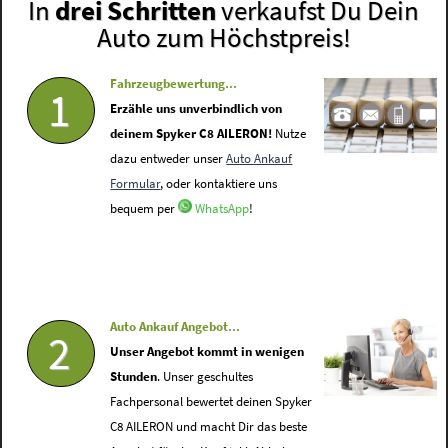
In
drei Schritten
verkaufst Du Dein
Auto zum Höchstpreis!
Fahrzeugbewertung...
1
Erzähle uns unverbindlich von
deinem Spyker C8 AILERON!
Nutze
dazu entweder unser
Auto Ankauf
Formular
, oder kontaktiere uns
bequem per
WhatsApp
!
Auto Ankauf Angebot...
2
Unser Angebot kommt in wenigen
Stunden
. Unser geschultes
Fachpersonal bewertet deinen Spyker
C8 AILERON und macht Dir das beste