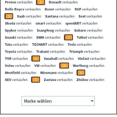
Proton
verkaufen
R
Renault
verkaufen
Rolls-Royce
verkaufen
Rover
verkaufen
RUF
verkaufen
S
Saab
verkaufen
Santana
verkaufen
Seat
verkaufen
Skoda
verkaufen
smart
verkaufen
speedART
verkaufen
Spyker
verkaufen
SsangYong
verkaufen
Subaru
verkaufen
Suzuki
verkaufen
SWM
verkaufen
T
Talbot
verkaufen
Tata
verkaufen
TECHART
verkaufen
Tesla
verkaufen
Toyota
verkaufen
Trabant
verkaufen
Triumph
verkaufen
TVR
verkaufen
V
Vauxhall
verkaufen
Vinfast
verkaufen
Volvo
verkaufen
VW
verkaufen
W
Wartburg
verkaufen
Westfield
verkaufen
Wiesmann
verkaufen
X
XEV
verkaufen
Z
Zastava
verkaufen
Zhidou
verkaufen