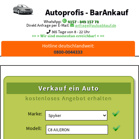
Autoprofis - BarAnkauf
WhatsApp:
0157 - 849 157 78
Direkt Anfrage per E-Mail:
anfrage@autoabkauf.de
365 Tage von 8 - 22 Uhr
>> > Wir sind momentan erreichbar! < <<
Hotline deutschlandweit:
0800-0044333
Verkauf ein Auto
kostenloses
Angebot erhalten
Marke:
Modell: