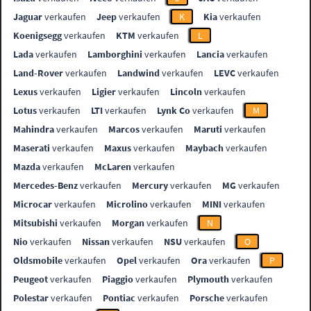
Jaguar
verkaufen
Jeep
verkaufen
K
Kia
verkaufen
Koenigsegg
verkaufen
KTM
verkaufen
L
Lada
verkaufen
Lamborghini
verkaufen
Lancia
verkaufen
Land-Rover
verkaufen
Landwind
verkaufen
LEVC
verkaufen
Lexus
verkaufen
Ligier
verkaufen
Lincoln
verkaufen
Lotus
verkaufen
LTI
verkaufen
Lynk Co
verkaufen
M
Mahindra
verkaufen
Marcos
verkaufen
Maruti
verkaufen
Maserati
verkaufen
Maxus
verkaufen
Maybach
verkaufen
Mazda
verkaufen
McLaren
verkaufen
Mercedes-Benz
verkaufen
Mercury
verkaufen
MG
verkaufen
Microcar
verkaufen
Microlino
verkaufen
MINI
verkaufen
Mitsubishi
verkaufen
Morgan
verkaufen
N
Nio
verkaufen
Nissan
verkaufen
NSU
verkaufen
O
Oldsmobile
verkaufen
Opel
verkaufen
Ora
verkaufen
P
Peugeot
verkaufen
Piaggio
verkaufen
Plymouth
verkaufen
Polestar
verkaufen
Pontiac
verkaufen
Porsche
verkaufen