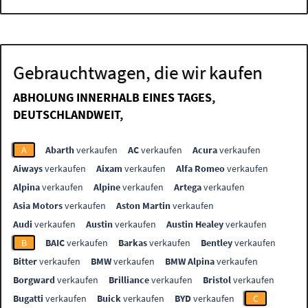
Gebrauchtwagen, die wir kaufen
ABHOLUNG INNERHALB EINES TAGES,
DEUTSCHLANDWEIT,
A
Abarth
verkaufen
AC
verkaufen
Acura
verkaufen
Aiways
verkaufen
Aixam
verkaufen
Alfa Romeo
verkaufen
Alpina
verkaufen
Alpine
verkaufen
Artega
verkaufen
Asia Motors
verkaufen
Aston Martin
verkaufen
Audi
verkaufen
Austin
verkaufen
Austin Healey
verkaufen
B
BAIC
verkaufen
Barkas
verkaufen
Bentley
verkaufen
Bitter
verkaufen
BMW
verkaufen
BMW Alpina
verkaufen
Borgward
verkaufen
Brilliance
verkaufen
Bristol
verkaufen
Bugatti
verkaufen
Buick
verkaufen
BYD
verkaufen
C