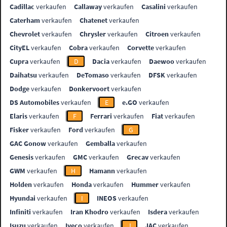
Cadillac
verkaufen
Callaway
verkaufen
Casalini
verkaufen
Caterham
verkaufen
Chatenet
verkaufen
Chevrolet
verkaufen
Chrysler
verkaufen
Citroen
verkaufen
CityEL
verkaufen
Cobra
verkaufen
Corvette
verkaufen
Cupra
verkaufen
D
Dacia
verkaufen
Daewoo
verkaufen
Daihatsu
verkaufen
DeTomaso
verkaufen
DFSK
verkaufen
Dodge
verkaufen
Donkervoort
verkaufen
DS Automobiles
verkaufen
E
e.GO
verkaufen
Elaris
verkaufen
F
Ferrari
verkaufen
Fiat
verkaufen
Fisker
verkaufen
Ford
verkaufen
G
GAC Gonow
verkaufen
Gemballa
verkaufen
Genesis
verkaufen
GMC
verkaufen
Grecav
verkaufen
GWM
verkaufen
H
Hamann
verkaufen
Holden
verkaufen
Honda
verkaufen
Hummer
verkaufen
Hyundai
verkaufen
I
INEOS
verkaufen
Infiniti
verkaufen
Iran Khodro
verkaufen
Isdera
verkaufen
Isuzu
verkaufen
Iveco
verkaufen
J
JAC
verkaufen