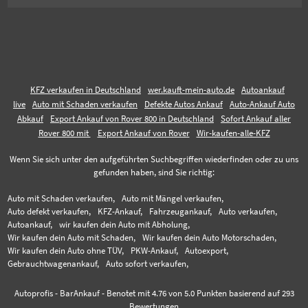
KFZ verkaufen in Deutschland
wer.kauft-mein-auto.de
Autoankauf
live
Auto mit Schaden verkaufen
Defekte Autos Ankauf
Auto-Ankauf Auto
Abkauf
Export Ankauf von Rover 800 in Deutschland
Sofort Ankauf aller
Rover 800 mit
Export Ankauf von Rover
Wir-kaufen-alle-KFZ
Wenn Sie sich unter den aufgeführten Suchbegriffen wiederfinden oder zu uns
gefunden haben, sind Sie richtig:
Auto mit Schaden verkaufen,
Auto mit Mängel verkaufen,
Auto defekt verkaufen,
KFZ-Ankauf,
Fahrzeugankauf,
Auto verkaufen,
Autoankauf,
wir kaufen dein Auto mit Abholung,
Wir kaufen dein Auto mit Schaden,
Wir kaufen dein Auto Motorschaden,
Wir kaufen dein Auto ohne TÜV,
PKW-Ankauf,
Autoexport,
Gebrauchtwagenankauf,
Auto sofort verkaufen,
Autoprofis - BarAnkauf
-
Benotet mit
4.76
von 5.0 Punkten basierend auf
293
Bewertungen