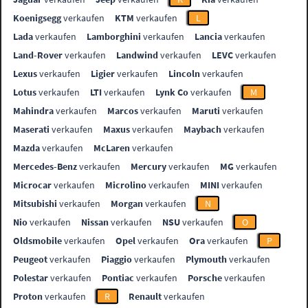
Koenigsegg
verkaufen
KTM
verkaufen
L
Lada
verkaufen
Lamborghini
verkaufen
Lancia
verkaufen
Land-Rover
verkaufen
Landwind
verkaufen
LEVC
verkaufen
Lexus
verkaufen
Ligier
verkaufen
Lincoln
verkaufen
Lotus
verkaufen
LTI
verkaufen
Lynk Co
verkaufen
M
Mahindra
verkaufen
Marcos
verkaufen
Maruti
verkaufen
Maserati
verkaufen
Maxus
verkaufen
Maybach
verkaufen
Mazda
verkaufen
McLaren
verkaufen
Mercedes-Benz
verkaufen
Mercury
verkaufen
MG
verkaufen
Microcar
verkaufen
Microlino
verkaufen
MINI
verkaufen
Mitsubishi
verkaufen
Morgan
verkaufen
N
Nio
verkaufen
Nissan
verkaufen
NSU
verkaufen
O
Oldsmobile
verkaufen
Opel
verkaufen
Ora
verkaufen
P
Peugeot
verkaufen
Piaggio
verkaufen
Plymouth
verkaufen
Polestar
verkaufen
Pontiac
verkaufen
Porsche
verkaufen
Proton
verkaufen
R
Renault
verkaufen