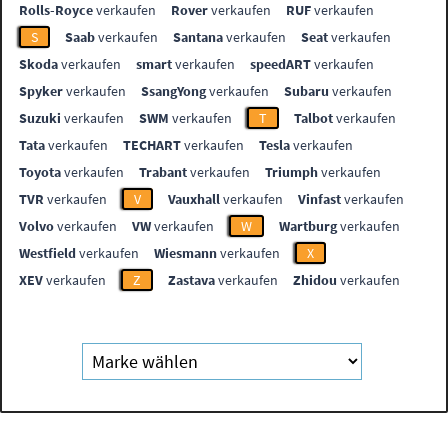
Rolls-Royce
verkaufen
Rover
verkaufen
RUF
verkaufen
S
Saab
verkaufen
Santana
verkaufen
Seat
verkaufen
Skoda
verkaufen
smart
verkaufen
speedART
verkaufen
Spyker
verkaufen
SsangYong
verkaufen
Subaru
verkaufen
Suzuki
verkaufen
SWM
verkaufen
T
Talbot
verkaufen
Tata
verkaufen
TECHART
verkaufen
Tesla
verkaufen
Toyota
verkaufen
Trabant
verkaufen
Triumph
verkaufen
TVR
verkaufen
V
Vauxhall
verkaufen
Vinfast
verkaufen
Volvo
verkaufen
VW
verkaufen
W
Wartburg
verkaufen
Westfield
verkaufen
Wiesmann
verkaufen
X
XEV
verkaufen
Z
Zastava
verkaufen
Zhidou
verkaufen