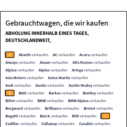
Gebrauchtwagen, die wir kaufen
ABHOLUNG INNERHALB EINES TAGES,
DEUTSCHLANDWEIT,
A
Abarth
verkaufen
AC
verkaufen
Acura
verkaufen
Aiways
verkaufen
Aixam
verkaufen
Alfa Romeo
verkaufen
Alpina
verkaufen
Alpine
verkaufen
Artega
verkaufen
Asia Motors
verkaufen
Aston Martin
verkaufen
Audi
verkaufen
Austin
verkaufen
Austin Healey
verkaufen
B
BAIC
verkaufen
Barkas
verkaufen
Bentley
verkaufen
Bitter
verkaufen
BMW
verkaufen
BMW Alpina
verkaufen
Borgward
verkaufen
Brilliance
verkaufen
Bristol
verkaufen
Bugatti
verkaufen
Buick
verkaufen
BYD
verkaufen
C
Cadillac
verkaufen
Callaway
verkaufen
Casalini
verkaufen