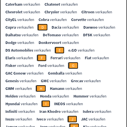
Caterham
verkaufen
Chatenet
verkaufen
Chevrolet
verkaufen
Chrysler
verkaufen
Citroen
verkaufen
CityEL
verkaufen
Cobra
verkaufen
Corvette
verkaufen
Cupra
verkaufen
D
Dacia
verkaufen
Daewoo
verkaufen
Daihatsu
verkaufen
DeTomaso
verkaufen
DFSK
verkaufen
Dodge
verkaufen
Donkervoort
verkaufen
DS Automobiles
verkaufen
E
e.GO
verkaufen
Elaris
verkaufen
F
Ferrari
verkaufen
Fiat
verkaufen
Fisker
verkaufen
Ford
verkaufen
G
GAC Gonow
verkaufen
Gemballa
verkaufen
Genesis
verkaufen
GMC
verkaufen
Grecav
verkaufen
GWM
verkaufen
H
Hamann
verkaufen
Holden
verkaufen
Honda
verkaufen
Hummer
verkaufen
Hyundai
verkaufen
I
INEOS
verkaufen
Infiniti
verkaufen
Iran Khodro
verkaufen
Isdera
verkaufen
Isuzu
verkaufen
Iveco
verkaufen
J
JAC
verkaufen
Jaguar
verkaufen
Jeep
verkaufen
K
Kia
verkaufen