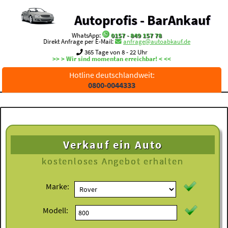
Autoprofis - BarAnkauf
WhatsApp:
0157 - 849 157 78
Direkt Anfrage per E-Mail:
anfrage@autoabkauf.de
365 Tage von 8 - 22 Uhr
>> > Wir sind momentan erreichbar! < <<
Hotline deutschlandweit:
0800-0044333
Verkauf ein Auto
kostenloses
Angebot erhalten
Marke:
Modell: