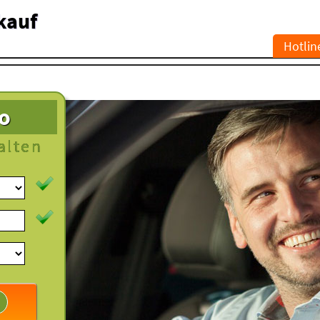
kauf
Hotlin
to
alten