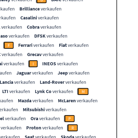
rkaufen
Brilliance
verkaufen
rkaufen
Casalini
verkaufen
L
verkaufen
Cobra
verkaufen
aso
verkaufen
DFSK
verkaufen
Ferrari
verkaufen
Fiat
verkaufen
F
C
verkaufen
Grecav
verkaufen
i
verkaufen
INEOS
verkaufen
I
aufen
Jaguar
verkaufen
Jeep
verkaufen
Lancia
verkaufen
Land-Rover
verkaufen
LTI
verkaufen
Lynk Co
verkaufen
M
kaufen
Mazda
verkaufen
McLaren
verkaufen
erkaufen
Mitsubishi
verkaufen
el
verkaufen
Ora
verkaufen
P
verkaufen
Proton
verkaufen
R
verkaufen
Seat
verkaufen
Skoda
verkaufen