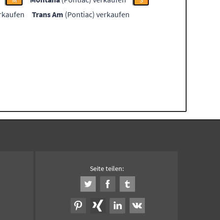
M
S
erkaufen
Trans Am
(Pontiac) verkaufen
Seite teilen: