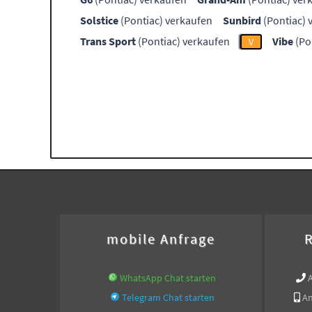
Solstice
(Pontiac) verkaufen
Sunbird
(Pontiac) 
Trans Sport
(Pontiac) verkaufen
Vibe
(Po
V
mobile Anfrage
R
WhatsApp Chat starten
Telegram Chat starten
An