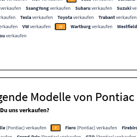
verkaufen
SsangYong
verkaufen
Subaru
verkaufen
Suzuki
ve
rkaufen
Tesla
verkaufen
Toyota
verkaufen
Trabant
verkaufen
erkaufen
VW
verkaufen
Wartburg
verkaufen
Westfield
W
ou
verkaufen
lgende Modelle von Pontiac
 Du uns verkaufen?
lle
(Pontiac) verkaufen
Fiero
(Pontiac) verkaufen
Firebir
F
kaufen
Grand-Prix
(Pontiac) verkaufen
GTO
(Pontiac) verkaufen