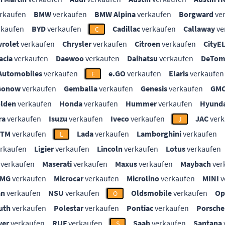
rkaufen
BMW
verkaufen
BMW Alpina
verkaufen
Borgward
ve
rkaufen
BYD
verkaufen
Cadillac
verkaufen
Callaway
ve
C
vrolet
verkaufen
Chrysler
verkaufen
Citroen
verkaufen
CityE
acia
verkaufen
Daewoo
verkaufen
Daihatsu
verkaufen
DeTom
Automobiles
verkaufen
e.GO
verkaufen
Elaris
verkaufen
E
Gonow
verkaufen
Gemballa
verkaufen
Genesis
verkaufen
GM
lden
verkaufen
Honda
verkaufen
Hummer
verkaufen
Hyunda
ra
verkaufen
Isuzu
verkaufen
Iveco
verkaufen
JAC
verk
J
KTM
verkaufen
Lada
verkaufen
Lamborghini
verkaufen
L
rkaufen
Ligier
verkaufen
Lincoln
verkaufen
Lotus
verkaufen
verkaufen
Maserati
verkaufen
Maxus
verkaufen
Maybach
ver
MG
verkaufen
Microcar
verkaufen
Microlino
verkaufen
MINI
v
an
verkaufen
NSU
verkaufen
Oldsmobile
verkaufen
Op
O
uth
verkaufen
Polestar
verkaufen
Pontiac
verkaufen
Porsche
ver
verkaufen
RUF
verkaufen
Saab
verkaufen
Santana
S