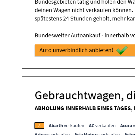
Bundesgebieten tätig und holen den Wa
deinen Wagen nicht verkaufen können.
spätestens 24 Stunden geholt, mehr ka
Bundesweiter Autoankauf - innerhalb vo
Auto unverbindlich anbieten!
Gebrauchtwagen, di
ABHOLUNG INNERHALB EINES TAGES,
Abarth
verkaufen
AC
verkaufen
Acura
v
A
Artega
verkaufen
Asia Motors
verkaufen
Asto