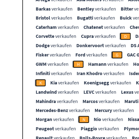
Barkas
verkaufen
Bentley
verkaufen
Bitter
ve
Bristol
verkaufen
Bugatti
verkaufen
Buick
ve
Caterham
verkaufen
Chatenet
verkaufen
Che
Corvette
verkaufen
Cupra
verkaufen
D
D
Dodge
verkaufen
Donkervoort
verkaufen
DS 
Fisker
verkaufen
Ford
verkaufen
GAC 
G
GWM
verkaufen
Hamann
verkaufen
Ho
H
Infiniti
verkaufen
Iran Khodro
verkaufen
Isde
Kia
verkaufen
Koenigsegg
verkaufen
K
Landwind
verkaufen
LEVC
verkaufen
Lexus
ve
Mahindra
verkaufen
Marcos
verkaufen
Maruti
Mercedes-Benz
verkaufen
Mercury
verkaufen
Morgan
verkaufen
Nio
verkaufen
Niss
N
Peugeot
verkaufen
Piaggio
verkaufen
Plymo
Renault
verkaufen
Rolls-Royce
verkaufen
Ro