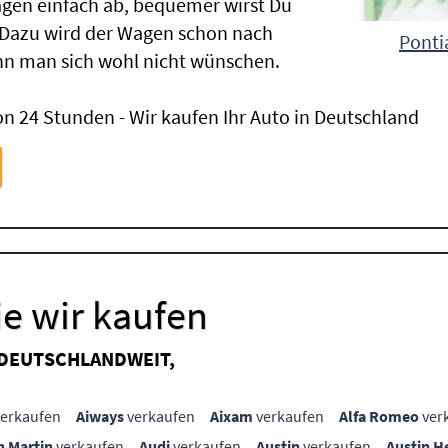
gen einfach ab, bequemer wirst Du
 Dazu wird der Wagen schon nach
Ponti
nn man sich wohl nicht wünschen.
n 24 Stunden - Wir kaufen Ihr Auto in Deutschland
e wir kaufen
 DEUTSCHLANDWEIT,
erkaufen
Aiways
verkaufen
Aixam
verkaufen
Alfa Romeo
ver
n Martin
verkaufen
Audi
verkaufen
Austin
verkaufen
Austin H