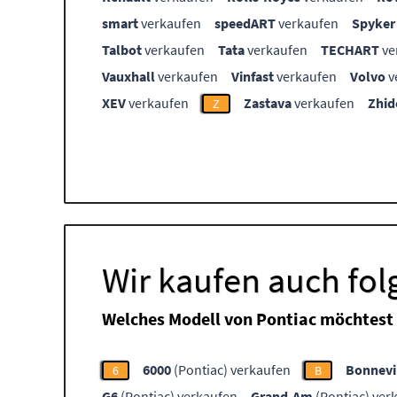
smart
verkaufen
speedART
verkaufen
Spyker
Talbot
verkaufen
Tata
verkaufen
TECHART
ve
Vauxhall
verkaufen
Vinfast
verkaufen
Volvo
v
XEV
verkaufen
Zastava
verkaufen
Zhid
Z
Wir kaufen auch fo
Welches Modell von Pontiac möchtest
6000
(Pontiac) verkaufen
Bonnevi
6
B
G6
(Pontiac) verkaufen
Grand-Am
(Pontiac) ver