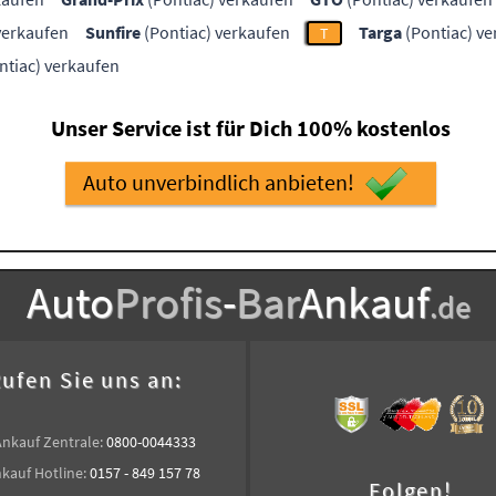
verkaufen
Sunfire
(Pontiac) verkaufen
Targa
(Pontiac) v
T
ntiac) verkaufen
Unser Service ist für Dich 100% kostenlos
Auto unverbindlich anbieten!
Auto
Profis
-
Bar
Ankauf
.de
ufen Sie uns an:
Ankauf Zentrale:
0800-0044333
kauf Hotline:
0157 - 849 157 78
Folgen!