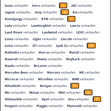
Isuzu
verkaufen
Iveco
verkaufen
J
JAC
verkaufen
Jaguar
verkaufen
Jeep
verkaufen
K
Kia
verkaufen
Koenigsegg
verkaufen
KTM
verkaufen
L
Lada
verkaufen
Lamborghini
verkaufen
Lancia
verkaufen
Land-Rover
verkaufen
Landwind
verkaufen
LEVC
verkaufen
Lexus
verkaufen
Ligier
verkaufen
Lincoln
verkaufen
Lotus
verkaufen
LTI
verkaufen
Lynk Co
verkaufen
M
Mahindra
verkaufen
Marcos
verkaufen
Maruti
verkaufen
Maserati
verkaufen
Maxus
verkaufen
Maybach
verkaufen
Mazda
verkaufen
McLaren
verkaufen
Mercedes-Benz
verkaufen
Mercury
verkaufen
MG
verkaufen
Microcar
verkaufen
Microlino
verkaufen
MINI
verkaufen
Mitsubishi
verkaufen
Morgan
verkaufen
N
Nio
verkaufen
Nissan
verkaufen
NSU
verkaufen
O
Oldsmobile
verkaufen
Opel
verkaufen
Ora
verkaufen
P
Peugeot
verkaufen
Piaggio
verkaufen
Plymouth
verkaufen