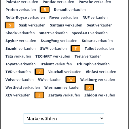
Polestar
verkaufen
Pontiac
verkaufen
Porsche
verkaufen
Proton
verkaufen
R
Renault
verkaufen
Rolls-Royce
verkaufen
Rover
verkaufen
RUF
verkaufen
S
Saab
verkaufen
Santana
verkaufen
Seat
verkaufen
Skoda
verkaufen
smart
verkaufen
speedART
verkaufen
Spyker
verkaufen
SsangYong
verkaufen
Subaru
verkaufen
Suzuki
verkaufen
SWM
verkaufen
T
Talbot
verkaufen
Tata
verkaufen
TECHART
verkaufen
Tesla
verkaufen
Toyota
verkaufen
Trabant
verkaufen
Triumph
verkaufen
TVR
verkaufen
V
Vauxhall
verkaufen
Vinfast
verkaufen
Volvo
verkaufen
VW
verkaufen
W
Wartburg
verkaufen
Westfield
verkaufen
Wiesmann
verkaufen
X
XEV
verkaufen
Z
Zastava
verkaufen
Zhidou
verkaufen