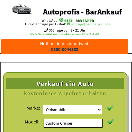
Autoprofis - BarAnkauf
WhatsApp:
0157 - 849 157 78
Direkt Anfrage per E-Mail:
anfrage@autoabkauf.de
365 Tage von 8 - 22 Uhr
>> > Wir sind momentan erreichbar! < <<
Hotline deutschlandweit:
0800-0044333
Verkauf ein Auto
kostenloses
Angebot erhalten
Marke:
Modell: