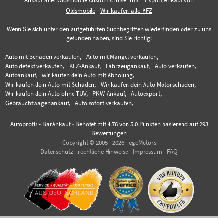
Ankauf aller Oldsmobile Custom Cruiser mit
Export Ankauf von
Oldsmobile
Wir-kaufen-alle-KFZ
Wenn Sie sich unter den aufgeführten Suchbegriffen wiederfinden oder zu uns
gefunden haben, sind Sie richtig:
Auto mit Schaden verkaufen,
Auto mit Mängel verkaufen,
Auto defekt verkaufen,
KFZ-Ankauf,
Fahrzeugankauf,
Auto verkaufen,
Autoankauf,
wir kaufen dein Auto mit Abholung,
Wir kaufen dein Auto mit Schaden,
Wir kaufen dein Auto Motorschaden,
Wir kaufen dein Auto ohne TÜV,
PKW-Ankauf,
Autoexport,
Gebrauchtwagenankauf,
Auto sofort verkaufen,
Autoprofis - BarAnkauf
-
Benotet mit
4.76
von 5.0 Punkten basierend auf
293
Bewertungen
Copyright © 2005 - 2026 - egeMotors
Datenschutz
-
rechtliche Hinweise
-
Impressum
-
FAQ