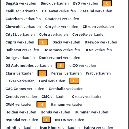
Bugatti
verkaufen
Buick
verkaufen
BYD
verkaufen
C
Cadillac
verkaufen
Callaway
verkaufen
Casalini
verkaufen
Caterham
verkaufen
Chatenet
verkaufen
Chevrolet
verkaufen
Chrysler
verkaufen
Citroen
verkaufen
CityEL
verkaufen
Cobra
verkaufen
Corvette
verkaufen
Cupra
verkaufen
D
Dacia
verkaufen
Daewoo
verkaufen
Daihatsu
verkaufen
DeTomaso
verkaufen
DFSK
verkaufen
Dodge
verkaufen
Donkervoort
verkaufen
DS Automobiles
verkaufen
E
e.GO
verkaufen
Elaris
verkaufen
F
Ferrari
verkaufen
Fiat
verkaufen
Fisker
verkaufen
Ford
verkaufen
G
GAC Gonow
verkaufen
Gemballa
verkaufen
Genesis
verkaufen
GMC
verkaufen
Grecav
verkaufen
GWM
verkaufen
H
Hamann
verkaufen
Holden
verkaufen
Honda
verkaufen
Hummer
verkaufen
Hyundai
verkaufen
I
INEOS
verkaufen
Infiniti
verkaufen
Iran Khodro
verkaufen
Isdera
verkaufen