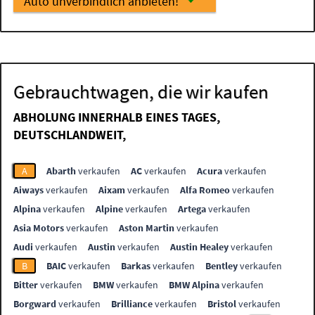
Auto unverbindlich anbieten!
Gebrauchtwagen, die wir kaufen
ABHOLUNG INNERHALB EINES TAGES,
DEUTSCHLANDWEIT,
A
Abarth
verkaufen
AC
verkaufen
Acura
verkaufen
Aiways
verkaufen
Aixam
verkaufen
Alfa Romeo
verkaufen
Alpina
verkaufen
Alpine
verkaufen
Artega
verkaufen
Asia Motors
verkaufen
Aston Martin
verkaufen
Audi
verkaufen
Austin
verkaufen
Austin Healey
verkaufen
B
BAIC
verkaufen
Barkas
verkaufen
Bentley
verkaufen
Bitter
verkaufen
BMW
verkaufen
BMW Alpina
verkaufen
Borgward
verkaufen
Brilliance
verkaufen
Bristol
verkaufen