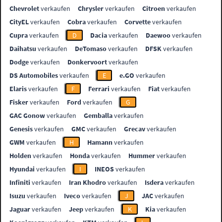
Chevrolet
verkaufen
Chrysler
verkaufen
Citroen
verkaufen
CityEL
verkaufen
Cobra
verkaufen
Corvette
verkaufen
Cupra
verkaufen
D
Dacia
verkaufen
Daewoo
verkaufen
Daihatsu
verkaufen
DeTomaso
verkaufen
DFSK
verkaufen
Dodge
verkaufen
Donkervoort
verkaufen
DS Automobiles
verkaufen
E
e.GO
verkaufen
Elaris
verkaufen
F
Ferrari
verkaufen
Fiat
verkaufen
Fisker
verkaufen
Ford
verkaufen
G
GAC Gonow
verkaufen
Gemballa
verkaufen
Genesis
verkaufen
GMC
verkaufen
Grecav
verkaufen
GWM
verkaufen
H
Hamann
verkaufen
Holden
verkaufen
Honda
verkaufen
Hummer
verkaufen
Hyundai
verkaufen
I
INEOS
verkaufen
Infiniti
verkaufen
Iran Khodro
verkaufen
Isdera
verkaufen
Isuzu
verkaufen
Iveco
verkaufen
J
JAC
verkaufen
Jaguar
verkaufen
Jeep
verkaufen
K
Kia
verkaufen