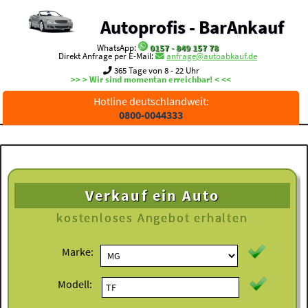
Autoprofis - BarAnkauf
WhatsApp:
0157 - 849 157 78
Direkt Anfrage per E-Mail:
anfrage@autoabkauf.de
365 Tage von 8 - 22 Uhr
>> > Wir sind momentan erreichbar! < <<
Hotline deutschlandweit:
0800-0044333
Verkauf ein Auto
kostenloses
Angebot erhalten
Marke:
Modell: