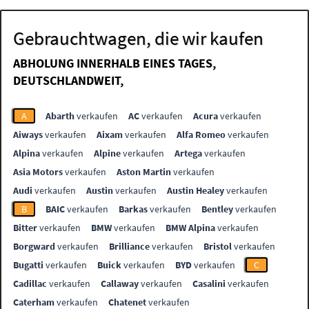
Gebrauchtwagen, die wir kaufen
ABHOLUNG INNERHALB EINES TAGES,
DEUTSCHLANDWEIT,
A
Abarth
verkaufen
AC
verkaufen
Acura
verkaufen
Aiways
verkaufen
Aixam
verkaufen
Alfa Romeo
verkaufen
Alpina
verkaufen
Alpine
verkaufen
Artega
verkaufen
Asia Motors
verkaufen
Aston Martin
verkaufen
Audi
verkaufen
Austin
verkaufen
Austin Healey
verkaufen
B
BAIC
verkaufen
Barkas
verkaufen
Bentley
verkaufen
Bitter
verkaufen
BMW
verkaufen
BMW Alpina
verkaufen
Borgward
verkaufen
Brilliance
verkaufen
Bristol
verkaufen
Bugatti
verkaufen
Buick
verkaufen
BYD
verkaufen
C
Cadillac
verkaufen
Callaway
verkaufen
Casalini
verkaufen
Caterham
verkaufen
Chatenet
verkaufen