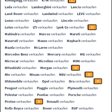
Koenigsegg
verkaufen
KTM
verkaufen
L
Lada
verkaufen
Lamborghini
verkaufen
Lancia
verkaufen
Land-Rover
verkaufen
Landwind
verkaufen
LEVC
verkaufen
Lexus
verkaufen
Ligier
verkaufen
Lincoln
verkaufen
Lotus
verkaufen
LTI
verkaufen
Lynk Co
verkaufen
M
Mahindra
verkaufen
Marcos
verkaufen
Maruti
verkaufen
Maserati
verkaufen
Maxus
verkaufen
Maybach
verkaufen
Mazda
verkaufen
McLaren
verkaufen
Mercedes-Benz
verkaufen
Mercury
verkaufen
MG
verkaufen
Microcar
verkaufen
Microlino
verkaufen
MINI
verkaufen
Mitsubishi
verkaufen
Morgan
verkaufen
N
Nio
verkaufen
Nissan
verkaufen
NSU
verkaufen
O
Oldsmobile
verkaufen
Opel
verkaufen
Ora
verkaufen
P
Peugeot
verkaufen
Piaggio
verkaufen
Plymouth
verkaufen
Polestar
verkaufen
Pontiac
verkaufen
Porsche
verkaufen
Proton
verkaufen
R
Renault
verkaufen
Rolls-Royce
verkaufen
Rover
verkaufen
RUF
verkaufen