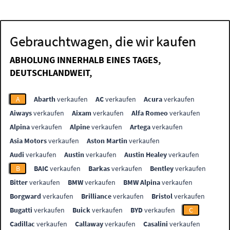
Gebrauchtwagen, die wir kaufen
ABHOLUNG INNERHALB EINES TAGES,
DEUTSCHLANDWEIT,
A
Abarth
verkaufen
AC
verkaufen
Acura
verkaufen
Aiways
verkaufen
Aixam
verkaufen
Alfa Romeo
verkaufen
Alpina
verkaufen
Alpine
verkaufen
Artega
verkaufen
Asia Motors
verkaufen
Aston Martin
verkaufen
Audi
verkaufen
Austin
verkaufen
Austin Healey
verkaufen
B
BAIC
verkaufen
Barkas
verkaufen
Bentley
verkaufen
Bitter
verkaufen
BMW
verkaufen
BMW Alpina
verkaufen
Borgward
verkaufen
Brilliance
verkaufen
Bristol
verkaufen
Bugatti
verkaufen
Buick
verkaufen
BYD
verkaufen
C
Cadillac
verkaufen
Callaway
verkaufen
Casalini
verkaufen