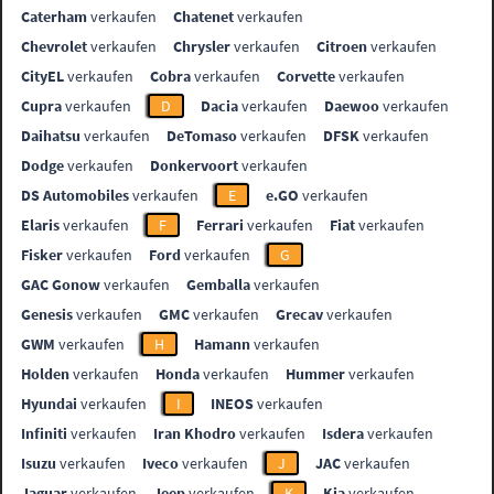
Caterham
verkaufen
Chatenet
verkaufen
Chevrolet
verkaufen
Chrysler
verkaufen
Citroen
verkaufen
CityEL
verkaufen
Cobra
verkaufen
Corvette
verkaufen
Cupra
verkaufen
D
Dacia
verkaufen
Daewoo
verkaufen
Daihatsu
verkaufen
DeTomaso
verkaufen
DFSK
verkaufen
Dodge
verkaufen
Donkervoort
verkaufen
DS Automobiles
verkaufen
E
e.GO
verkaufen
Elaris
verkaufen
F
Ferrari
verkaufen
Fiat
verkaufen
Fisker
verkaufen
Ford
verkaufen
G
GAC Gonow
verkaufen
Gemballa
verkaufen
Genesis
verkaufen
GMC
verkaufen
Grecav
verkaufen
GWM
verkaufen
H
Hamann
verkaufen
Holden
verkaufen
Honda
verkaufen
Hummer
verkaufen
Hyundai
verkaufen
I
INEOS
verkaufen
Infiniti
verkaufen
Iran Khodro
verkaufen
Isdera
verkaufen
Isuzu
verkaufen
Iveco
verkaufen
J
JAC
verkaufen
Jaguar
verkaufen
Jeep
verkaufen
K
Kia
verkaufen