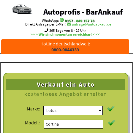
Autoprofis - BarAnkauf
WhatsApp:
0157 - 849 157 78
Direkt Anfrage per E-Mail:
anfrage@autoabkauf.de
365 Tage von 8 - 22 Uhr
>> > Wir sind momentan erreichbar! < <<
Hotline deutschlandweit:
0800-0044333
Verkauf ein Auto
kostenloses
Angebot erhalten
Marke:
Modell: