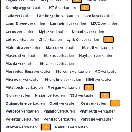
Koenigsegg
verkaufen
KTM
verkaufen
L
Lada
verkaufen
Lamborghini
verkaufen
Lancia
verkaufen
Land-Rover
verkaufen
Landwind
verkaufen
LEVC
verkaufen
Lexus
verkaufen
Ligier
verkaufen
Lincoln
verkaufen
Lotus
verkaufen
LTI
verkaufen
Lynk Co
verkaufen
M
Mahindra
verkaufen
Marcos
verkaufen
Maruti
verkaufen
Maserati
verkaufen
Maxus
verkaufen
Maybach
verkaufen
Mazda
verkaufen
McLaren
verkaufen
Mercedes-Benz
verkaufen
Mercury
verkaufen
MG
verkaufen
Microcar
verkaufen
Microlino
verkaufen
MINI
verkaufen
Mitsubishi
verkaufen
Morgan
verkaufen
N
Nio
verkaufen
Nissan
verkaufen
NSU
verkaufen
O
Oldsmobile
verkaufen
Opel
verkaufen
Ora
verkaufen
P
Peugeot
verkaufen
Piaggio
verkaufen
Plymouth
verkaufen
Polestar
verkaufen
Pontiac
verkaufen
Porsche
verkaufen
Proton
verkaufen
R
Renault
verkaufen