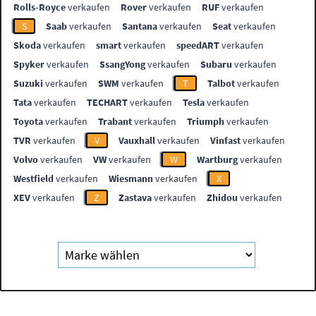
Rolls-Royce
verkaufen
Rover
verkaufen
RUF
verkaufen
S
Saab
verkaufen
Santana
verkaufen
Seat
verkaufen
Skoda
verkaufen
smart
verkaufen
speedART
verkaufen
Spyker
verkaufen
SsangYong
verkaufen
Subaru
verkaufen
Suzuki
verkaufen
SWM
verkaufen
T
Talbot
verkaufen
Tata
verkaufen
TECHART
verkaufen
Tesla
verkaufen
Toyota
verkaufen
Trabant
verkaufen
Triumph
verkaufen
TVR
verkaufen
V
Vauxhall
verkaufen
Vinfast
verkaufen
Volvo
verkaufen
VW
verkaufen
W
Wartburg
verkaufen
Westfield
verkaufen
Wiesmann
verkaufen
X
XEV
verkaufen
Z
Zastava
verkaufen
Zhidou
verkaufen