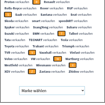
Proton
verkaufen
R
Renault
verkaufen
Rolls-Royce
verkaufen
Rover
verkaufen
RUF
verkaufen
S
Saab
verkaufen
Santana
verkaufen
Seat
verkaufen
Skoda
verkaufen
smart
verkaufen
speedART
verkaufen
Spyker
verkaufen
SsangYong
verkaufen
Subaru
verkaufen
Suzuki
verkaufen
SWM
verkaufen
T
Talbot
verkaufen
Tata
verkaufen
TECHART
verkaufen
Tesla
verkaufen
Toyota
verkaufen
Trabant
verkaufen
Triumph
verkaufen
TVR
verkaufen
V
Vauxhall
verkaufen
Vinfast
verkaufen
Volvo
verkaufen
VW
verkaufen
W
Wartburg
verkaufen
Westfield
verkaufen
Wiesmann
verkaufen
X
XEV
verkaufen
Z
Zastava
verkaufen
Zhidou
verkaufen