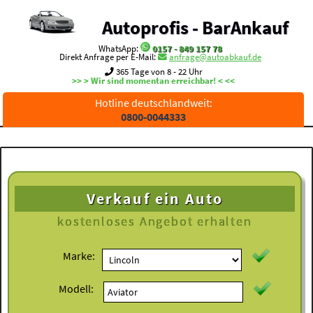
Autoprofis - BarAnkauf
WhatsApp:
0157 - 849 157 78
Direkt Anfrage per E-Mail:
anfrage@autoabkauf.de
365 Tage von 8 - 22 Uhr
>> > Wir sind momentan erreichbar! < <<
Hotline deutschlandweit:
0800-0044333
Verkauf ein Auto
kostenloses
Angebot erhalten
Marke:
Modell: