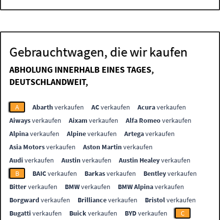
Gebrauchtwagen, die wir kaufen
ABHOLUNG INNERHALB EINES TAGES,
DEUTSCHLANDWEIT,
A
Abarth
verkaufen
AC
verkaufen
Acura
verkaufen
Aiways
verkaufen
Aixam
verkaufen
Alfa Romeo
verkaufen
Alpina
verkaufen
Alpine
verkaufen
Artega
verkaufen
Asia Motors
verkaufen
Aston Martin
verkaufen
Audi
verkaufen
Austin
verkaufen
Austin Healey
verkaufen
B
BAIC
verkaufen
Barkas
verkaufen
Bentley
verkaufen
Bitter
verkaufen
BMW
verkaufen
BMW Alpina
verkaufen
Borgward
verkaufen
Brilliance
verkaufen
Bristol
verkaufen
Bugatti
verkaufen
Buick
verkaufen
BYD
verkaufen
C