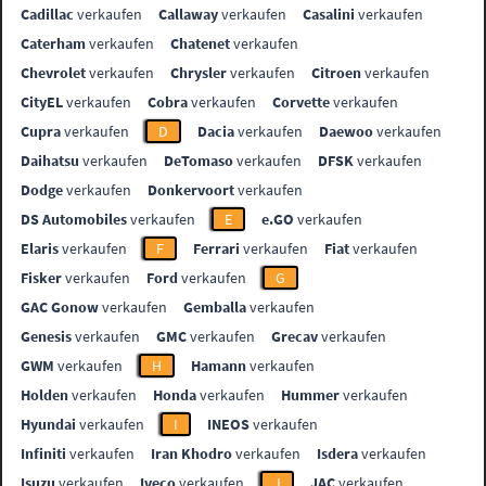
Cadillac
verkaufen
Callaway
verkaufen
Casalini
verkaufen
Caterham
verkaufen
Chatenet
verkaufen
Chevrolet
verkaufen
Chrysler
verkaufen
Citroen
verkaufen
CityEL
verkaufen
Cobra
verkaufen
Corvette
verkaufen
Cupra
verkaufen
D
Dacia
verkaufen
Daewoo
verkaufen
Daihatsu
verkaufen
DeTomaso
verkaufen
DFSK
verkaufen
Dodge
verkaufen
Donkervoort
verkaufen
DS Automobiles
verkaufen
E
e.GO
verkaufen
Elaris
verkaufen
F
Ferrari
verkaufen
Fiat
verkaufen
Fisker
verkaufen
Ford
verkaufen
G
GAC Gonow
verkaufen
Gemballa
verkaufen
Genesis
verkaufen
GMC
verkaufen
Grecav
verkaufen
GWM
verkaufen
H
Hamann
verkaufen
Holden
verkaufen
Honda
verkaufen
Hummer
verkaufen
Hyundai
verkaufen
I
INEOS
verkaufen
Infiniti
verkaufen
Iran Khodro
verkaufen
Isdera
verkaufen
Isuzu
verkaufen
Iveco
verkaufen
J
JAC
verkaufen