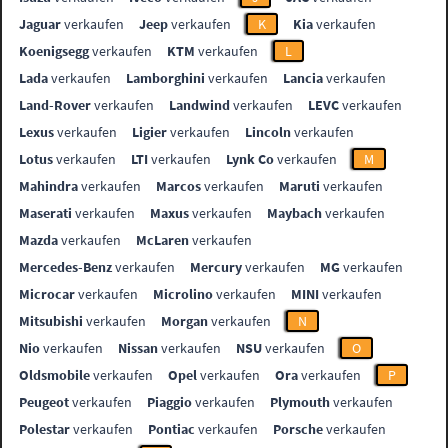
Jaguar
verkaufen
Jeep
verkaufen
K
Kia
verkaufen
Koenigsegg
verkaufen
KTM
verkaufen
L
Lada
verkaufen
Lamborghini
verkaufen
Lancia
verkaufen
Land-Rover
verkaufen
Landwind
verkaufen
LEVC
verkaufen
Lexus
verkaufen
Ligier
verkaufen
Lincoln
verkaufen
Lotus
verkaufen
LTI
verkaufen
Lynk Co
verkaufen
M
Mahindra
verkaufen
Marcos
verkaufen
Maruti
verkaufen
Maserati
verkaufen
Maxus
verkaufen
Maybach
verkaufen
Mazda
verkaufen
McLaren
verkaufen
Mercedes-Benz
verkaufen
Mercury
verkaufen
MG
verkaufen
Microcar
verkaufen
Microlino
verkaufen
MINI
verkaufen
Mitsubishi
verkaufen
Morgan
verkaufen
N
Nio
verkaufen
Nissan
verkaufen
NSU
verkaufen
O
Oldsmobile
verkaufen
Opel
verkaufen
Ora
verkaufen
P
Peugeot
verkaufen
Piaggio
verkaufen
Plymouth
verkaufen
Polestar
verkaufen
Pontiac
verkaufen
Porsche
verkaufen