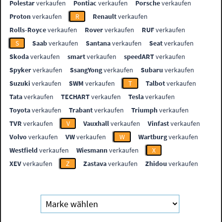
Polestar
verkaufen
Pontiac
verkaufen
Porsche
verkaufen
Proton
verkaufen
R
Renault
verkaufen
Rolls-Royce
verkaufen
Rover
verkaufen
RUF
verkaufen
S
Saab
verkaufen
Santana
verkaufen
Seat
verkaufen
Skoda
verkaufen
smart
verkaufen
speedART
verkaufen
Spyker
verkaufen
SsangYong
verkaufen
Subaru
verkaufen
Suzuki
verkaufen
SWM
verkaufen
T
Talbot
verkaufen
Tata
verkaufen
TECHART
verkaufen
Tesla
verkaufen
Toyota
verkaufen
Trabant
verkaufen
Triumph
verkaufen
TVR
verkaufen
V
Vauxhall
verkaufen
Vinfast
verkaufen
Volvo
verkaufen
VW
verkaufen
W
Wartburg
verkaufen
Westfield
verkaufen
Wiesmann
verkaufen
X
XEV
verkaufen
Z
Zastava
verkaufen
Zhidou
verkaufen