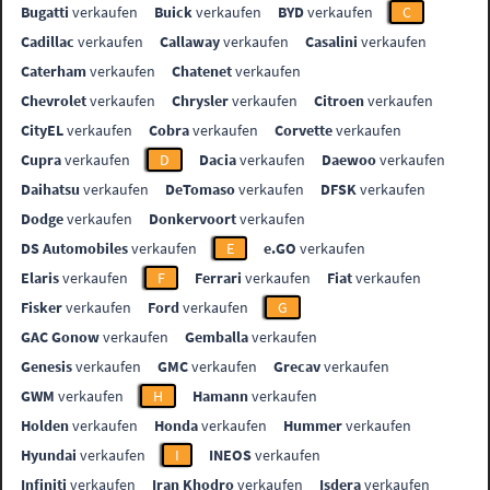
Bugatti
verkaufen
Buick
verkaufen
BYD
verkaufen
C
Cadillac
verkaufen
Callaway
verkaufen
Casalini
verkaufen
Caterham
verkaufen
Chatenet
verkaufen
Chevrolet
verkaufen
Chrysler
verkaufen
Citroen
verkaufen
CityEL
verkaufen
Cobra
verkaufen
Corvette
verkaufen
Cupra
verkaufen
D
Dacia
verkaufen
Daewoo
verkaufen
Daihatsu
verkaufen
DeTomaso
verkaufen
DFSK
verkaufen
Dodge
verkaufen
Donkervoort
verkaufen
DS Automobiles
verkaufen
E
e.GO
verkaufen
Elaris
verkaufen
F
Ferrari
verkaufen
Fiat
verkaufen
Fisker
verkaufen
Ford
verkaufen
G
GAC Gonow
verkaufen
Gemballa
verkaufen
Genesis
verkaufen
GMC
verkaufen
Grecav
verkaufen
GWM
verkaufen
H
Hamann
verkaufen
Holden
verkaufen
Honda
verkaufen
Hummer
verkaufen
Hyundai
verkaufen
I
INEOS
verkaufen
Infiniti
verkaufen
Iran Khodro
verkaufen
Isdera
verkaufen