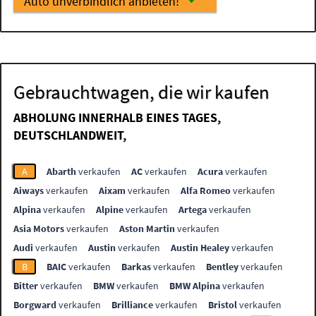
Auto unverbindlich anbieten!
Gebrauchtwagen, die wir kaufen
ABHOLUNG INNERHALB EINES TAGES,
DEUTSCHLANDWEIT,
A
Abarth
verkaufen
AC
verkaufen
Acura
verkaufen
Aiways
verkaufen
Aixam
verkaufen
Alfa Romeo
verkaufen
Alpina
verkaufen
Alpine
verkaufen
Artega
verkaufen
Asia Motors
verkaufen
Aston Martin
verkaufen
Audi
verkaufen
Austin
verkaufen
Austin Healey
verkaufen
B
BAIC
verkaufen
Barkas
verkaufen
Bentley
verkaufen
Bitter
verkaufen
BMW
verkaufen
BMW Alpina
verkaufen
Borgward
verkaufen
Brilliance
verkaufen
Bristol
verkaufen