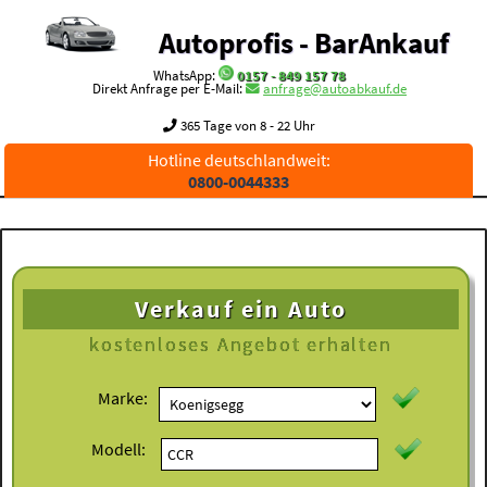
Autoprofis - BarAnkauf
WhatsApp:
0157 - 849 157 78
Direkt Anfrage per E-Mail:
anfrage@autoabkauf.de
365 Tage von 8 - 22 Uhr
Hotline deutschlandweit:
0800-0044333
Verkauf ein Auto
kostenloses
Angebot erhalten
Marke:
Modell: