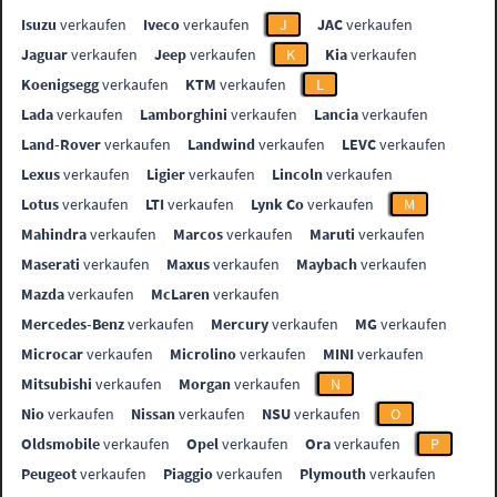
Isuzu
verkaufen
Iveco
verkaufen
J
JAC
verkaufen
Jaguar
verkaufen
Jeep
verkaufen
K
Kia
verkaufen
Koenigsegg
verkaufen
KTM
verkaufen
L
Lada
verkaufen
Lamborghini
verkaufen
Lancia
verkaufen
Land-Rover
verkaufen
Landwind
verkaufen
LEVC
verkaufen
Lexus
verkaufen
Ligier
verkaufen
Lincoln
verkaufen
Lotus
verkaufen
LTI
verkaufen
Lynk Co
verkaufen
M
Mahindra
verkaufen
Marcos
verkaufen
Maruti
verkaufen
Maserati
verkaufen
Maxus
verkaufen
Maybach
verkaufen
Mazda
verkaufen
McLaren
verkaufen
Mercedes-Benz
verkaufen
Mercury
verkaufen
MG
verkaufen
Microcar
verkaufen
Microlino
verkaufen
MINI
verkaufen
Mitsubishi
verkaufen
Morgan
verkaufen
N
Nio
verkaufen
Nissan
verkaufen
NSU
verkaufen
O
Oldsmobile
verkaufen
Opel
verkaufen
Ora
verkaufen
P
Peugeot
verkaufen
Piaggio
verkaufen
Plymouth
verkaufen