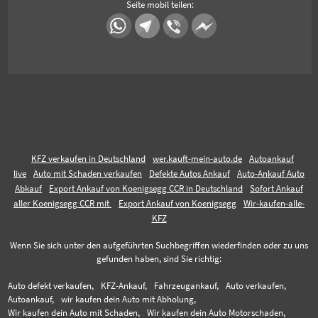
Seite mobil teilen:
KFZ verkaufen in Deutschland
wer.kauft-mein-auto.de
Autoankauf
live
Auto mit Schaden verkaufen
Defekte Autos Ankauf
Auto-Ankauf Auto
Abkauf
Export Ankauf von Koenigsegg CCR in Deutschland
Sofort Ankauf
aller Koenigsegg CCR mit
Export Ankauf von Koenigsegg
Wir-kaufen-alle-
KFZ
Wenn Sie sich unter den aufgeführten Suchbegriffen wiederfinden oder zu uns
gefunden haben, sind Sie richtig:
Auto defekt verkaufen,
KFZ-Ankauf,
Fahrzeugankauf,
Auto verkaufen,
Autoankauf,
wir kaufen dein Auto mit Abholung,
Wir kaufen dein Auto mit Schaden,
Wir kaufen dein Auto Motorschaden,