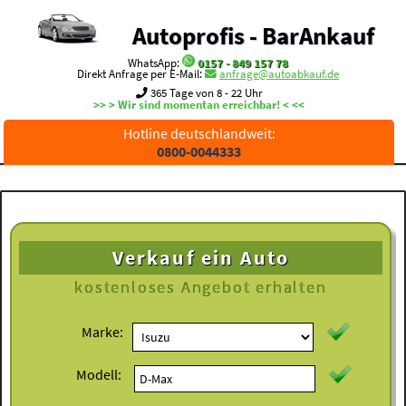
Autoprofis - BarAnkauf
WhatsApp:
0157 - 849 157 78
Direkt Anfrage per E-Mail:
anfrage@autoabkauf.de
365 Tage von 8 - 22 Uhr
>> > Wir sind momentan erreichbar! < <<
Hotline deutschlandweit:
0800-0044333
Verkauf ein Auto
kostenloses
Angebot erhalten
Marke:
Modell: