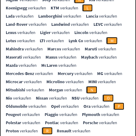
Koenigsegg
verkaufen
KTM
verkaufen
L
Lada
verkaufen
Lamborghini
verkaufen
Lancia
verkaufen
Land-Rover
verkaufen
Landwind
verkaufen
LEVC
verkaufen
Lexus
verkaufen
Ligier
verkaufen
Lincoln
verkaufen
Lotus
verkaufen
LTI
verkaufen
Lynk Co
verkaufen
M
Mahindra
verkaufen
Marcos
verkaufen
Maruti
verkaufen
Maserati
verkaufen
Maxus
verkaufen
Maybach
verkaufen
Mazda
verkaufen
McLaren
verkaufen
Mercedes-Benz
verkaufen
Mercury
verkaufen
MG
verkaufen
Microcar
verkaufen
Microlino
verkaufen
MINI
verkaufen
Mitsubishi
verkaufen
Morgan
verkaufen
N
Nio
verkaufen
Nissan
verkaufen
NSU
verkaufen
O
Oldsmobile
verkaufen
Opel
verkaufen
Ora
verkaufen
P
Peugeot
verkaufen
Piaggio
verkaufen
Plymouth
verkaufen
Polestar
verkaufen
Pontiac
verkaufen
Porsche
verkaufen
Proton
verkaufen
R
Renault
verkaufen