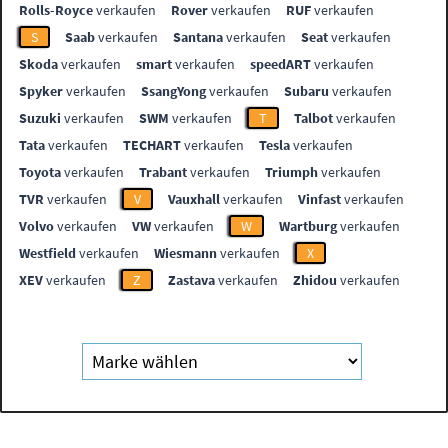
Rolls-Royce
verkaufen
Rover
verkaufen
RUF
verkaufen
S
Saab
verkaufen
Santana
verkaufen
Seat
verkaufen
Skoda
verkaufen
smart
verkaufen
speedART
verkaufen
Spyker
verkaufen
SsangYong
verkaufen
Subaru
verkaufen
Suzuki
verkaufen
SWM
verkaufen
T
Talbot
verkaufen
Tata
verkaufen
TECHART
verkaufen
Tesla
verkaufen
Toyota
verkaufen
Trabant
verkaufen
Triumph
verkaufen
TVR
verkaufen
V
Vauxhall
verkaufen
Vinfast
verkaufen
Volvo
verkaufen
VW
verkaufen
W
Wartburg
verkaufen
Westfield
verkaufen
Wiesmann
verkaufen
X
XEV
verkaufen
Z
Zastava
verkaufen
Zhidou
verkaufen