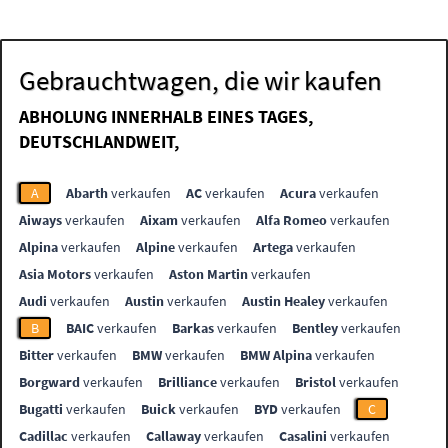
Gebrauchtwagen, die wir kaufen
ABHOLUNG INNERHALB EINES TAGES,
DEUTSCHLANDWEIT,
A
Abarth
verkaufen
AC
verkaufen
Acura
verkaufen
Aiways
verkaufen
Aixam
verkaufen
Alfa Romeo
verkaufen
Alpina
verkaufen
Alpine
verkaufen
Artega
verkaufen
Asia Motors
verkaufen
Aston Martin
verkaufen
Audi
verkaufen
Austin
verkaufen
Austin Healey
verkaufen
B
BAIC
verkaufen
Barkas
verkaufen
Bentley
verkaufen
Bitter
verkaufen
BMW
verkaufen
BMW Alpina
verkaufen
Borgward
verkaufen
Brilliance
verkaufen
Bristol
verkaufen
Bugatti
verkaufen
Buick
verkaufen
BYD
verkaufen
C
Cadillac
verkaufen
Callaway
verkaufen
Casalini
verkaufen