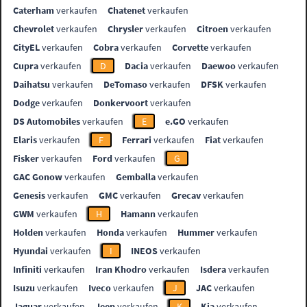
Caterham
verkaufen
Chatenet
verkaufen
Chevrolet
verkaufen
Chrysler
verkaufen
Citroen
verkaufen
CityEL
verkaufen
Cobra
verkaufen
Corvette
verkaufen
Cupra
verkaufen
D
Dacia
verkaufen
Daewoo
verkaufen
Daihatsu
verkaufen
DeTomaso
verkaufen
DFSK
verkaufen
Dodge
verkaufen
Donkervoort
verkaufen
DS Automobiles
verkaufen
E
e.GO
verkaufen
Elaris
verkaufen
F
Ferrari
verkaufen
Fiat
verkaufen
Fisker
verkaufen
Ford
verkaufen
G
GAC Gonow
verkaufen
Gemballa
verkaufen
Genesis
verkaufen
GMC
verkaufen
Grecav
verkaufen
GWM
verkaufen
H
Hamann
verkaufen
Holden
verkaufen
Honda
verkaufen
Hummer
verkaufen
Hyundai
verkaufen
I
INEOS
verkaufen
Infiniti
verkaufen
Iran Khodro
verkaufen
Isdera
verkaufen
Isuzu
verkaufen
Iveco
verkaufen
J
JAC
verkaufen
Jaguar
verkaufen
Jeep
verkaufen
K
Kia
verkaufen