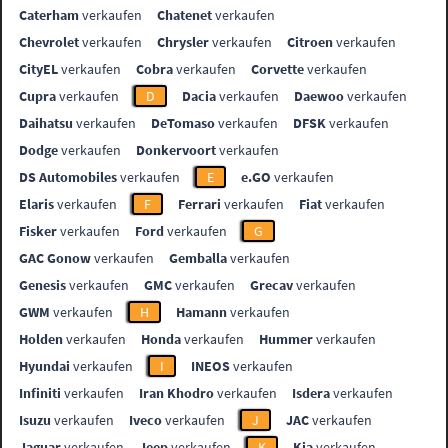
Caterham
verkaufen
Chatenet
verkaufen
Chevrolet
verkaufen
Chrysler
verkaufen
Citroen
verkaufen
CityEL
verkaufen
Cobra
verkaufen
Corvette
verkaufen
Cupra
verkaufen
D
Dacia
verkaufen
Daewoo
verkaufen
Daihatsu
verkaufen
DeTomaso
verkaufen
DFSK
verkaufen
Dodge
verkaufen
Donkervoort
verkaufen
DS Automobiles
verkaufen
E
e.GO
verkaufen
Elaris
verkaufen
F
Ferrari
verkaufen
Fiat
verkaufen
Fisker
verkaufen
Ford
verkaufen
G
GAC Gonow
verkaufen
Gemballa
verkaufen
Genesis
verkaufen
GMC
verkaufen
Grecav
verkaufen
GWM
verkaufen
H
Hamann
verkaufen
Holden
verkaufen
Honda
verkaufen
Hummer
verkaufen
Hyundai
verkaufen
I
INEOS
verkaufen
Infiniti
verkaufen
Iran Khodro
verkaufen
Isdera
verkaufen
Isuzu
verkaufen
Iveco
verkaufen
J
JAC
verkaufen
Jaguar
verkaufen
Jeep
verkaufen
K
Kia
verkaufen