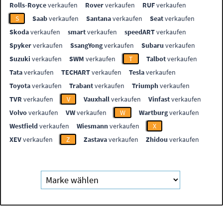
Rolls-Royce
verkaufen
Rover
verkaufen
RUF
verkaufen
S
Saab
verkaufen
Santana
verkaufen
Seat
verkaufen
Skoda
verkaufen
smart
verkaufen
speedART
verkaufen
Spyker
verkaufen
SsangYong
verkaufen
Subaru
verkaufen
Suzuki
verkaufen
SWM
verkaufen
T
Talbot
verkaufen
Tata
verkaufen
TECHART
verkaufen
Tesla
verkaufen
Toyota
verkaufen
Trabant
verkaufen
Triumph
verkaufen
TVR
verkaufen
V
Vauxhall
verkaufen
Vinfast
verkaufen
Volvo
verkaufen
VW
verkaufen
W
Wartburg
verkaufen
Westfield
verkaufen
Wiesmann
verkaufen
X
XEV
verkaufen
Z
Zastava
verkaufen
Zhidou
verkaufen