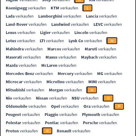
Koenigsegg
verkaufen
KTM
verkaufen
L
Lada
verkaufen
Lamborghini
verkaufen
Lancia
verkaufen
Land-Rover
verkaufen
Landwind
verkaufen
LEVC
verkaufen
Lexus
verkaufen
Ligier
verkaufen
Lincoln
verkaufen
Lotus
verkaufen
LTI
verkaufen
Lynk Co
verkaufen
M
Mahindra
verkaufen
Marcos
verkaufen
Maruti
verkaufen
Maserati
verkaufen
Maxus
verkaufen
Maybach
verkaufen
Mazda
verkaufen
McLaren
verkaufen
Mercedes-Benz
verkaufen
Mercury
verkaufen
MG
verkaufen
Microcar
verkaufen
Microlino
verkaufen
MINI
verkaufen
Mitsubishi
verkaufen
Morgan
verkaufen
N
Nio
verkaufen
Nissan
verkaufen
NSU
verkaufen
O
Oldsmobile
verkaufen
Opel
verkaufen
Ora
verkaufen
P
Peugeot
verkaufen
Piaggio
verkaufen
Plymouth
verkaufen
Polestar
verkaufen
Pontiac
verkaufen
Porsche
verkaufen
Proton
verkaufen
R
Renault
verkaufen