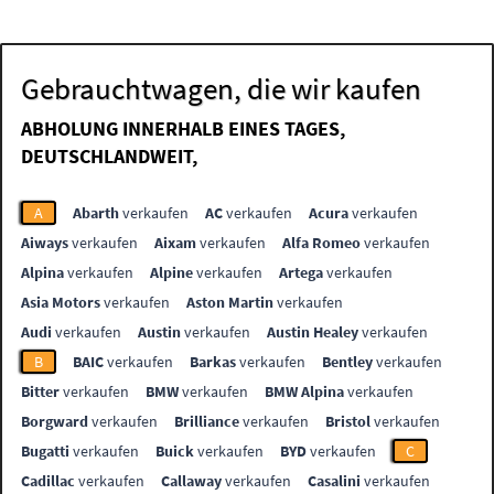
Gebrauchtwagen, die wir kaufen
ABHOLUNG INNERHALB EINES TAGES,
DEUTSCHLANDWEIT,
A
Abarth
verkaufen
AC
verkaufen
Acura
verkaufen
Aiways
verkaufen
Aixam
verkaufen
Alfa Romeo
verkaufen
Alpina
verkaufen
Alpine
verkaufen
Artega
verkaufen
Asia Motors
verkaufen
Aston Martin
verkaufen
Audi
verkaufen
Austin
verkaufen
Austin Healey
verkaufen
B
BAIC
verkaufen
Barkas
verkaufen
Bentley
verkaufen
Bitter
verkaufen
BMW
verkaufen
BMW Alpina
verkaufen
Borgward
verkaufen
Brilliance
verkaufen
Bristol
verkaufen
Bugatti
verkaufen
Buick
verkaufen
BYD
verkaufen
C
Cadillac
verkaufen
Callaway
verkaufen
Casalini
verkaufen