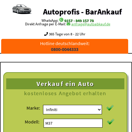
Autoprofis - BarAnkauf
WhatsApp:
0157 - 849 157 78
Direkt Anfrage per E-Mail:
anfrage@autoabkauf.de
365 Tage von 8 - 22 Uhr
Hotline deutschlandweit:
0800-0044333
Verkauf ein Auto
kostenloses
Angebot erhalten
Marke:
Modell: