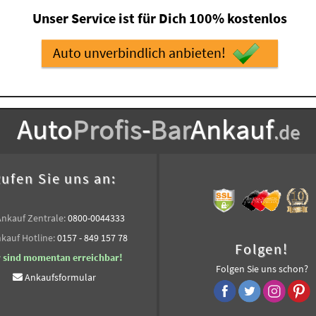
Unser Service ist für Dich 100% kostenlos
Auto unverbindlich anbieten!
Auto
Profis
-
Bar
Ankauf
.de
ufen Sie uns an:
Ankauf Zentrale:
0800-0044333
kauf Hotline:
0157 - 849 157 78
Folgen!
r sind momentan erreichbar!
Folgen Sie uns schon?
Ankaufsformular