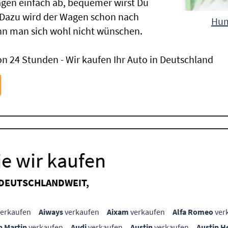
gen einfach ab, bequemer wirst Du
 Dazu wird der Wagen schon nach
Hum
nn man sich wohl nicht wünschen.
n 24 Stunden - Wir kaufen Ihr Auto in Deutschland
e wir kaufen
 DEUTSCHLANDWEIT,
erkaufen
Aiways
verkaufen
Aixam
verkaufen
Alfa Romeo
ver
n Martin
verkaufen
Audi
verkaufen
Austin
verkaufen
Austin H