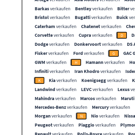
Barkas
verkaufen
Bentley
verkaufen
Bitter
ve
Bristol
verkaufen
Bugatti
verkaufen
Buick
ve
Caterham
verkaufen
Chatenet
verkaufen
Che
Corvette
verkaufen
Cupra
verkaufen
D
D
Dodge
verkaufen
Donkervoort
verkaufen
DS 
Fisker
verkaufen
Ford
verkaufen
GAC 
G
GWM
verkaufen
Hamann
verkaufen
Ho
H
Infiniti
verkaufen
Iran Khodro
verkaufen
Isde
Kia
verkaufen
Koenigsegg
verkaufen
K
Landwind
verkaufen
LEVC
verkaufen
Lexus
ve
Mahindra
verkaufen
Marcos
verkaufen
Maruti
Mercedes-Benz
verkaufen
Mercury
verkaufen
Morgan
verkaufen
Nio
verkaufen
Niss
N
Peugeot
verkaufen
Piaggio
verkaufen
Plymo
Renault
verkaufen
Rolls-Royce
verkaufen
Ro