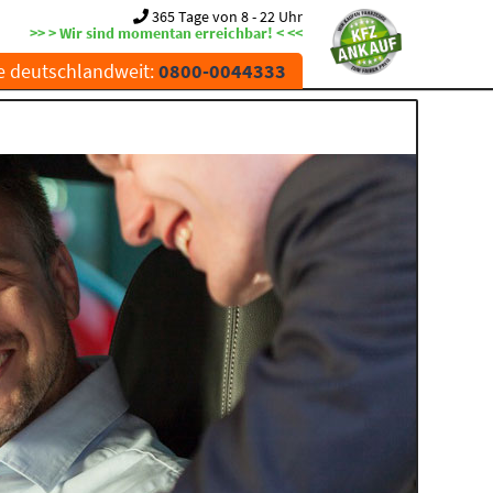
365 Tage von 8 - 22 Uhr
>> > Wir sind momentan erreichbar! < <<
e deutschlandweit:
0800-0044333