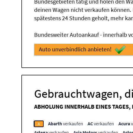
Bundesgebieten tätig und holen den Wa
deinen Wagen nicht verkaufen können.
spätestens 24 Stunden geholt, mehr ka
Bundesweiter Autoankauf - innerhalb vo
Auto unverbindlich anbieten!
Gebrauchtwagen, di
ABHOLUNG INNERHALB EINES TAGES,
Abarth
verkaufen
AC
verkaufen
Acura
v
A
Artega
verkaufen
Asia Motors
verkaufen
Asto