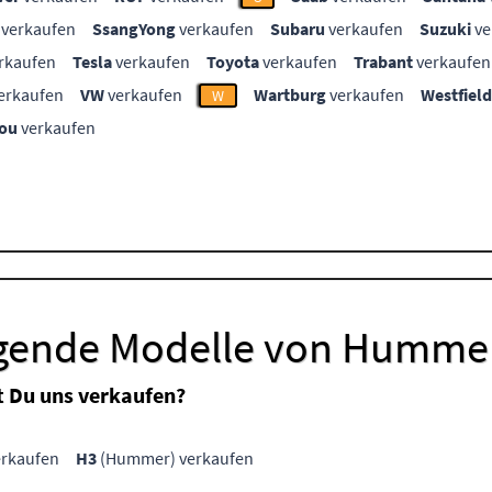
verkaufen
SsangYong
verkaufen
Subaru
verkaufen
Suzuki
ve
rkaufen
Tesla
verkaufen
Toyota
verkaufen
Trabant
verkaufen
erkaufen
VW
verkaufen
Wartburg
verkaufen
Westfield
W
ou
verkaufen
lgende Modelle von Humme
 Du uns verkaufen?
rkaufen
H3
(Hummer) verkaufen