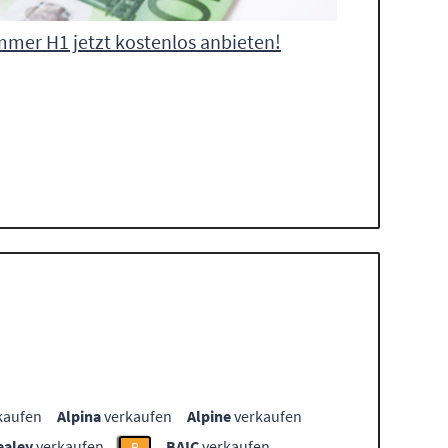
mer H1 jetzt kostenlos anbieten!
kaufen
Alpina
verkaufen
Alpine
verkaufen
ealey
verkaufen
BAIC
verkaufen
B