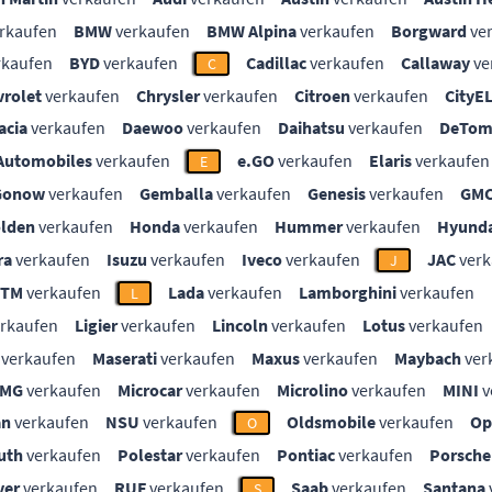
rkaufen
BMW
verkaufen
BMW Alpina
verkaufen
Borgward
ve
rkaufen
BYD
verkaufen
Cadillac
verkaufen
Callaway
ve
C
vrolet
verkaufen
Chrysler
verkaufen
Citroen
verkaufen
CityE
acia
verkaufen
Daewoo
verkaufen
Daihatsu
verkaufen
DeTom
Automobiles
verkaufen
e.GO
verkaufen
Elaris
verkaufen
E
Gonow
verkaufen
Gemballa
verkaufen
Genesis
verkaufen
GM
lden
verkaufen
Honda
verkaufen
Hummer
verkaufen
Hyunda
ra
verkaufen
Isuzu
verkaufen
Iveco
verkaufen
JAC
verk
J
KTM
verkaufen
Lada
verkaufen
Lamborghini
verkaufen
L
rkaufen
Ligier
verkaufen
Lincoln
verkaufen
Lotus
verkaufen
verkaufen
Maserati
verkaufen
Maxus
verkaufen
Maybach
ver
MG
verkaufen
Microcar
verkaufen
Microlino
verkaufen
MINI
v
an
verkaufen
NSU
verkaufen
Oldsmobile
verkaufen
Op
O
uth
verkaufen
Polestar
verkaufen
Pontiac
verkaufen
Porsche
ver
verkaufen
RUF
verkaufen
Saab
verkaufen
Santana
S