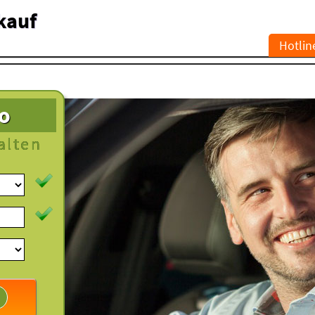
kauf
Hotlin
to
alten