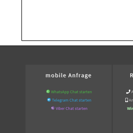
mobile Anfrage
R
WhatsApp Chat starten
Telegram Chat starten
An
Viber Chat starten
Wi