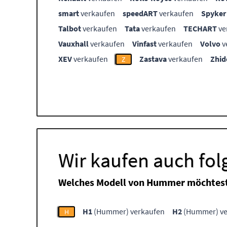
smart
verkaufen
speedART
verkaufen
Spyker
Talbot
verkaufen
Tata
verkaufen
TECHART
ve
Vauxhall
verkaufen
Vinfast
verkaufen
Volvo
v
XEV
verkaufen
Zastava
verkaufen
Zhid
Z
Wir kaufen auch fo
Welches Modell von Hummer möchtest
H1
(Hummer) verkaufen
H2
(Hummer) ve
H