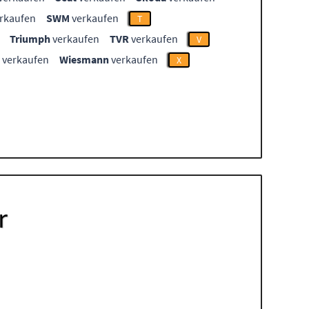
rkaufen
SWM
verkaufen
T
Triumph
verkaufen
TVR
verkaufen
V
verkaufen
Wiesmann
verkaufen
X
r