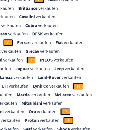
rkaufen
Brilliance
verkaufen
rkaufen
Casalini
verkaufen
L
verkaufen
Cobra
verkaufen
aso
verkaufen
DFSK
verkaufen
Ferrari
verkaufen
Fiat
verkaufen
F
C
verkaufen
Grecav
verkaufen
i
verkaufen
INEOS
verkaufen
I
aufen
Jaguar
verkaufen
Jeep
verkaufen
Lancia
verkaufen
Land-Rover
verkaufen
LTI
verkaufen
Lynk Co
verkaufen
M
kaufen
Mazda
verkaufen
McLaren
verkaufen
erkaufen
Mitsubishi
verkaufen
el
verkaufen
Ora
verkaufen
P
verkaufen
Proton
verkaufen
R
verkaufen
Seat
verkaufen
Skoda
verkaufen