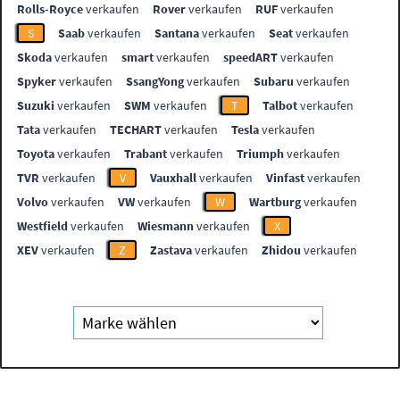
Rolls-Royce
verkaufen
Rover
verkaufen
RUF
verkaufen
S
Saab
verkaufen
Santana
verkaufen
Seat
verkaufen
Skoda
verkaufen
smart
verkaufen
speedART
verkaufen
Spyker
verkaufen
SsangYong
verkaufen
Subaru
verkaufen
Suzuki
verkaufen
SWM
verkaufen
T
Talbot
verkaufen
Tata
verkaufen
TECHART
verkaufen
Tesla
verkaufen
Toyota
verkaufen
Trabant
verkaufen
Triumph
verkaufen
TVR
verkaufen
V
Vauxhall
verkaufen
Vinfast
verkaufen
Volvo
verkaufen
VW
verkaufen
W
Wartburg
verkaufen
Westfield
verkaufen
Wiesmann
verkaufen
X
XEV
verkaufen
Z
Zastava
verkaufen
Zhidou
verkaufen