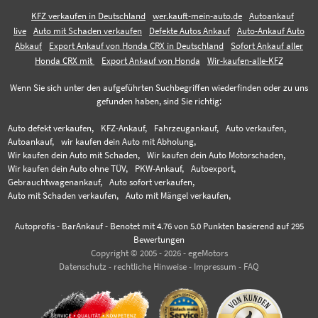
KFZ verkaufen in Deutschland
wer.kauft-mein-auto.de
Autoankauf
live
Auto mit Schaden verkaufen
Defekte Autos Ankauf
Auto-Ankauf Auto
Abkauf
Export Ankauf von Honda CRX in Deutschland
Sofort Ankauf aller
Honda CRX mit
Export Ankauf von Honda
Wir-kaufen-alle-KFZ
Wenn Sie sich unter den aufgeführten Suchbegriffen wiederfinden oder zu uns
gefunden haben, sind Sie richtig:
Auto defekt verkaufen,
KFZ-Ankauf,
Fahrzeugankauf,
Auto verkaufen,
Autoankauf,
wir kaufen dein Auto mit Abholung,
Wir kaufen dein Auto mit Schaden,
Wir kaufen dein Auto Motorschaden,
Wir kaufen dein Auto ohne TÜV,
PKW-Ankauf,
Autoexport,
Gebrauchtwagenankauf,
Auto sofort verkaufen,
Auto mit Schaden verkaufen,
Auto mit Mängel verkaufen,
Autoprofis - BarAnkauf
-
Benotet mit
4.76
von 5.0 Punkten basierend auf
295
Bewertungen
Copyright © 2005 - 2026 - egeMotors
Datenschutz
-
rechtliche Hinweise
-
Impressum
-
FAQ