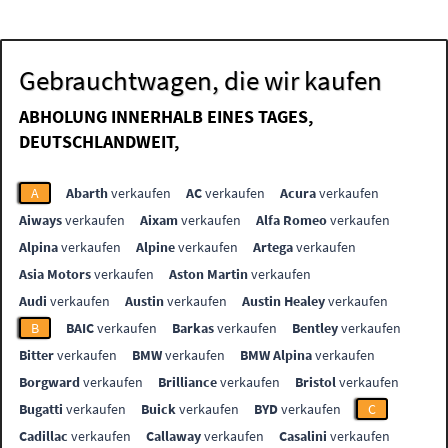
Gebrauchtwagen, die wir kaufen
ABHOLUNG INNERHALB EINES TAGES,
DEUTSCHLANDWEIT,
A
Abarth
verkaufen
AC
verkaufen
Acura
verkaufen
Aiways
verkaufen
Aixam
verkaufen
Alfa Romeo
verkaufen
Alpina
verkaufen
Alpine
verkaufen
Artega
verkaufen
Asia Motors
verkaufen
Aston Martin
verkaufen
Audi
verkaufen
Austin
verkaufen
Austin Healey
verkaufen
B
BAIC
verkaufen
Barkas
verkaufen
Bentley
verkaufen
Bitter
verkaufen
BMW
verkaufen
BMW Alpina
verkaufen
Borgward
verkaufen
Brilliance
verkaufen
Bristol
verkaufen
Bugatti
verkaufen
Buick
verkaufen
BYD
verkaufen
C
Cadillac
verkaufen
Callaway
verkaufen
Casalini
verkaufen