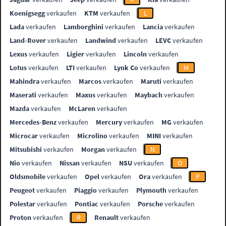
Koenigsegg
verkaufen
KTM
verkaufen
L
Lada
verkaufen
Lamborghini
verkaufen
Lancia
verkaufen
Land-Rover
verkaufen
Landwind
verkaufen
LEVC
verkaufen
Lexus
verkaufen
Ligier
verkaufen
Lincoln
verkaufen
Lotus
verkaufen
LTI
verkaufen
Lynk Co
verkaufen
M
Mahindra
verkaufen
Marcos
verkaufen
Maruti
verkaufen
Maserati
verkaufen
Maxus
verkaufen
Maybach
verkaufen
Mazda
verkaufen
McLaren
verkaufen
Mercedes-Benz
verkaufen
Mercury
verkaufen
MG
verkaufen
Microcar
verkaufen
Microlino
verkaufen
MINI
verkaufen
Mitsubishi
verkaufen
Morgan
verkaufen
N
Nio
verkaufen
Nissan
verkaufen
NSU
verkaufen
O
Oldsmobile
verkaufen
Opel
verkaufen
Ora
verkaufen
P
Peugeot
verkaufen
Piaggio
verkaufen
Plymouth
verkaufen
Polestar
verkaufen
Pontiac
verkaufen
Porsche
verkaufen
Proton
verkaufen
R
Renault
verkaufen