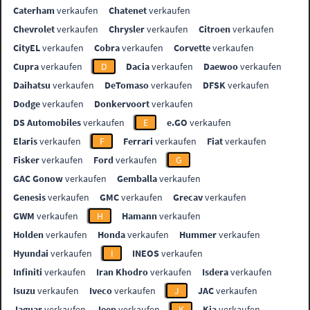
Caterham
verkaufen
Chatenet
verkaufen
Chevrolet
verkaufen
Chrysler
verkaufen
Citroen
verkaufen
CityEL
verkaufen
Cobra
verkaufen
Corvette
verkaufen
Cupra
verkaufen
D
Dacia
verkaufen
Daewoo
verkaufen
Daihatsu
verkaufen
DeTomaso
verkaufen
DFSK
verkaufen
Dodge
verkaufen
Donkervoort
verkaufen
DS Automobiles
verkaufen
E
e.GO
verkaufen
Elaris
verkaufen
F
Ferrari
verkaufen
Fiat
verkaufen
Fisker
verkaufen
Ford
verkaufen
G
GAC Gonow
verkaufen
Gemballa
verkaufen
Genesis
verkaufen
GMC
verkaufen
Grecav
verkaufen
GWM
verkaufen
H
Hamann
verkaufen
Holden
verkaufen
Honda
verkaufen
Hummer
verkaufen
Hyundai
verkaufen
I
INEOS
verkaufen
Infiniti
verkaufen
Iran Khodro
verkaufen
Isdera
verkaufen
Isuzu
verkaufen
Iveco
verkaufen
J
JAC
verkaufen
Jaguar
verkaufen
Jeep
verkaufen
K
Kia
verkaufen