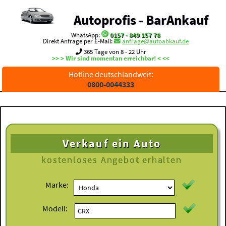
Autoprofis - BarAnkauf
WhatsApp:
0157 - 849 157 78
Direkt Anfrage per E-Mail:
anfrage@autoabkauf.de
365 Tage von 8 - 22 Uhr
>> > Wir sind momentan erreichbar! < <<
Hotline deutschlandweit:
0800-0044333
Verkauf ein Auto
kostenloses
Angebot erhalten
Marke:
Modell: