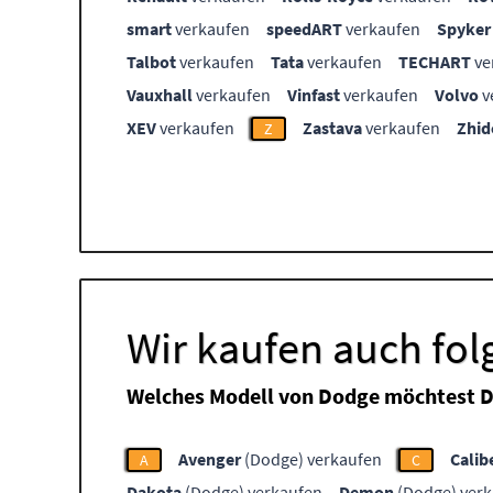
smart
verkaufen
speedART
verkaufen
Spyker
Talbot
verkaufen
Tata
verkaufen
TECHART
ve
Vauxhall
verkaufen
Vinfast
verkaufen
Volvo
v
XEV
verkaufen
Zastava
verkaufen
Zhid
Z
Wir kaufen auch fo
Welches Modell von Dodge möchtest D
Avenger
(Dodge) verkaufen
Calib
A
C
Dakota
(Dodge) verkaufen
Demon
(Dodge) ver