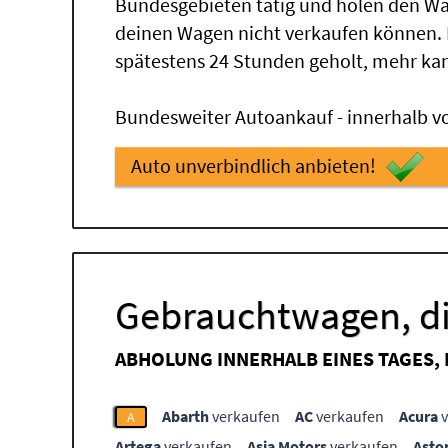
Bundesgebieten tätig und holen den Wa
deinen Wagen nicht verkaufen können.
spätestens 24 Stunden geholt, mehr ka
Bundesweiter Autoankauf - innerhalb vo
Auto unverbindlich anbieten!
Gebrauchtwagen, di
ABHOLUNG INNERHALB EINES TAGES,
Abarth
verkaufen
AC
verkaufen
Acura
v
A
Artega
verkaufen
Asia Motors
verkaufen
Asto