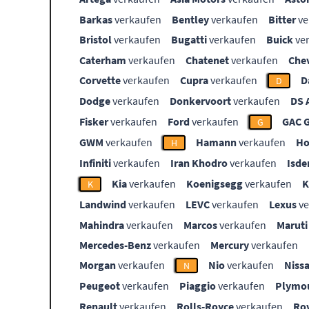
Barkas
verkaufen
Bentley
verkaufen
Bitter
ve
Bristol
verkaufen
Bugatti
verkaufen
Buick
ve
Caterham
verkaufen
Chatenet
verkaufen
Che
Corvette
verkaufen
Cupra
verkaufen
D
D
Dodge
verkaufen
Donkervoort
verkaufen
DS 
Fisker
verkaufen
Ford
verkaufen
GAC 
G
GWM
verkaufen
Hamann
verkaufen
Ho
H
Infiniti
verkaufen
Iran Khodro
verkaufen
Isde
Kia
verkaufen
Koenigsegg
verkaufen
K
Landwind
verkaufen
LEVC
verkaufen
Lexus
ve
Mahindra
verkaufen
Marcos
verkaufen
Maruti
Mercedes-Benz
verkaufen
Mercury
verkaufen
Morgan
verkaufen
Nio
verkaufen
Niss
N
Peugeot
verkaufen
Piaggio
verkaufen
Plymo
Renault
verkaufen
Rolls-Royce
verkaufen
Ro