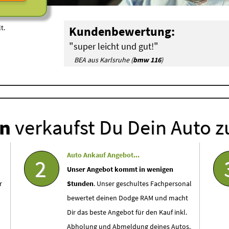
t.
Kundenbewertung:
"
"
super leicht und gut!
BEA aus Karlsruhe (
bmw 116
)
en
verkaufst Du Dein Auto z
Auto Ankauf Angebot...
2
Unser Angebot kommt in wenigen
r
Stunden
. Unser geschultes Fachpersonal
bewertet deinen Dodge RAM und macht
Dir das beste Angebot für den Kauf inkl.
Abholung und Abmeldung deines Autos.