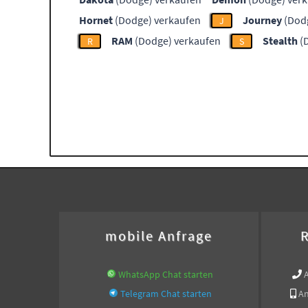
Hornet
(Dodge) verkaufen
Journey
(Dodg
J
RAM
(Dodge) verkaufen
Stealth
(
R
S
mobile Anfrage
R
WhatsApp Chat starten
Telegram Chat starten
An