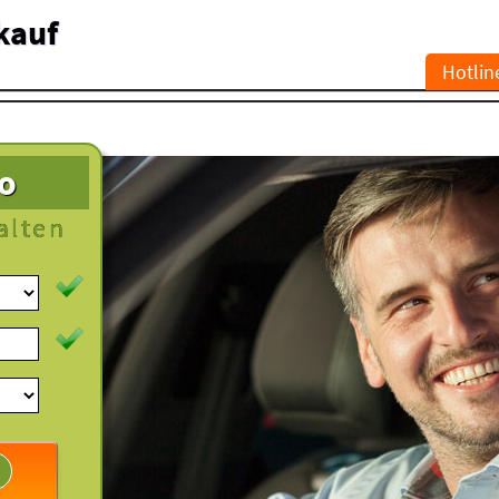
kauf
Hotlin
to
alten