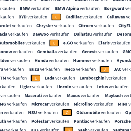
rkaufen
BMW
verkaufen
BMW Alpina
verkaufen
Borgward
ve
rkaufen
BYD
verkaufen
Cadillac
verkaufen
Callaway
ve
C
vrolet
verkaufen
Chrysler
verkaufen
Citroen
verkaufen
CityE
acia
verkaufen
Daewoo
verkaufen
Daihatsu
verkaufen
DeTom
Automobiles
verkaufen
e.GO
verkaufen
Elaris
verkaufen
E
Gonow
verkaufen
Gemballa
verkaufen
Genesis
verkaufen
GM
lden
verkaufen
Honda
verkaufen
Hummer
verkaufen
Hyunda
ra
verkaufen
Isuzu
verkaufen
Iveco
verkaufen
JAC
verk
J
KTM
verkaufen
Lada
verkaufen
Lamborghini
verkaufen
L
rkaufen
Ligier
verkaufen
Lincoln
verkaufen
Lotus
verkaufen
verkaufen
Maserati
verkaufen
Maxus
verkaufen
Maybach
ver
MG
verkaufen
Microcar
verkaufen
Microlino
verkaufen
MINI
v
an
verkaufen
NSU
verkaufen
Oldsmobile
verkaufen
Op
O
uth
verkaufen
Polestar
verkaufen
Pontiac
verkaufen
Porsche
ver
verkaufen
RUF
verkaufen
Saab
verkaufen
Santana
S