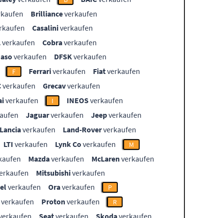
rkaufen
Brilliance
verkaufen
rkaufen
Casalini
verkaufen
L
verkaufen
Cobra
verkaufen
aso
verkaufen
DFSK
verkaufen
Ferrari
verkaufen
Fiat
verkaufen
F
C
verkaufen
Grecav
verkaufen
i
verkaufen
INEOS
verkaufen
I
aufen
Jaguar
verkaufen
Jeep
verkaufen
Lancia
verkaufen
Land-Rover
verkaufen
LTI
verkaufen
Lynk Co
verkaufen
M
kaufen
Mazda
verkaufen
McLaren
verkaufen
erkaufen
Mitsubishi
verkaufen
el
verkaufen
Ora
verkaufen
P
verkaufen
Proton
verkaufen
R
verkaufen
Seat
verkaufen
Skoda
verkaufen