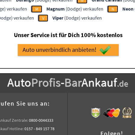
G
e) verkaufen
Magnum
(Dodge) verkaufen
Neon
M
N
Dodge) verkaufen
Viper
(Dodge) verkaufen
V
Unser Service ist für Dich 100% kostenlos
Auto unverbindlich anbieten!
Auto
Profis
-
Bar
Ankauf
.de
ufen Sie uns an:
Ankauf Zentrale:
0800-0044333
kauf Hotline:
0157 - 849 157 78
Folgen!