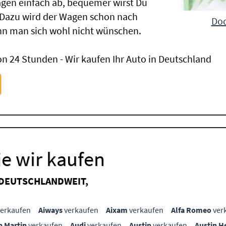
gen einfach ab, bequemer wirst Du
 Dazu wird der Wagen schon nach
Dod
nn man sich wohl nicht wünschen.
n 24 Stunden - Wir kaufen Ihr Auto in Deutschland
e wir kaufen
 DEUTSCHLANDWEIT,
erkaufen
Aiways
verkaufen
Aixam
verkaufen
Alfa Romeo
ver
n Martin
verkaufen
Audi
verkaufen
Austin
verkaufen
Austin H