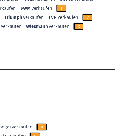
rkaufen
SWM
verkaufen
T
Triumph
verkaufen
TVR
verkaufen
V
verkaufen
Wiesmann
verkaufen
X
odge) verkaufen
D
e) verkaufen