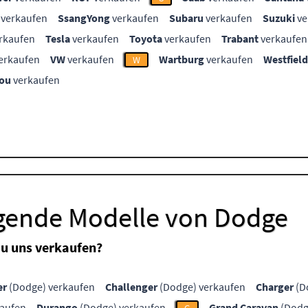
verkaufen
SsangYong
verkaufen
Subaru
verkaufen
Suzuki
ve
rkaufen
Tesla
verkaufen
Toyota
verkaufen
Trabant
verkaufen
erkaufen
VW
verkaufen
Wartburg
verkaufen
Westfield
W
ou
verkaufen
lgende Modelle von Dodge
u uns verkaufen?
er
(Dodge) verkaufen
Challenger
(Dodge) verkaufen
Charger
(D
kaufen
Durango
(Dodge) verkaufen
Grand Caravan
(Dodg