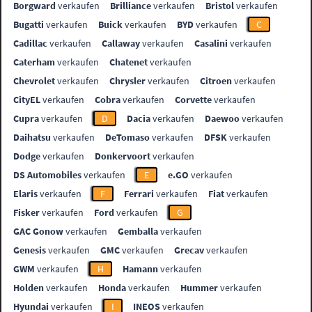
Borgward
verkaufen
Brilliance
verkaufen
Bristol
verkaufen
Bugatti
verkaufen
Buick
verkaufen
BYD
verkaufen
C
Cadillac
verkaufen
Callaway
verkaufen
Casalini
verkaufen
Caterham
verkaufen
Chatenet
verkaufen
Chevrolet
verkaufen
Chrysler
verkaufen
Citroen
verkaufen
CityEL
verkaufen
Cobra
verkaufen
Corvette
verkaufen
Cupra
verkaufen
D
Dacia
verkaufen
Daewoo
verkaufen
Daihatsu
verkaufen
DeTomaso
verkaufen
DFSK
verkaufen
Dodge
verkaufen
Donkervoort
verkaufen
DS Automobiles
verkaufen
E
e.GO
verkaufen
Elaris
verkaufen
F
Ferrari
verkaufen
Fiat
verkaufen
Fisker
verkaufen
Ford
verkaufen
G
GAC Gonow
verkaufen
Gemballa
verkaufen
Genesis
verkaufen
GMC
verkaufen
Grecav
verkaufen
GWM
verkaufen
H
Hamann
verkaufen
Holden
verkaufen
Honda
verkaufen
Hummer
verkaufen
Hyundai
verkaufen
I
INEOS
verkaufen