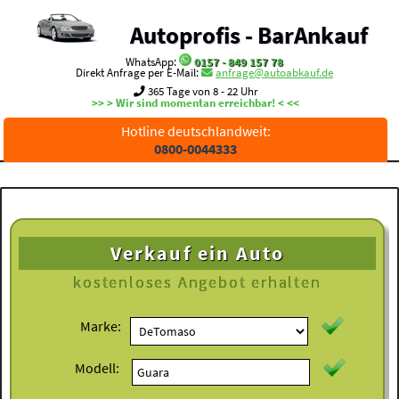
Autoprofis - BarAnkauf
WhatsApp:
0157 - 849 157 78
Direkt Anfrage per E-Mail:
anfrage@autoabkauf.de
365 Tage von 8 - 22 Uhr
>> > Wir sind momentan erreichbar! < <<
Hotline deutschlandweit:
0800-0044333
Verkauf ein Auto
kostenloses
Angebot erhalten
Marke:
Modell: