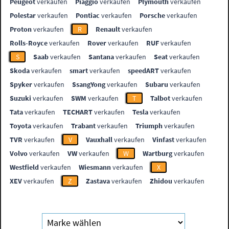
Peugeot
verkaufen
Piaggio
verkaufen
Plymouth
verkaufen
Polestar
verkaufen
Pontiac
verkaufen
Porsche
verkaufen
Proton
verkaufen
R
Renault
verkaufen
Rolls-Royce
verkaufen
Rover
verkaufen
RUF
verkaufen
S
Saab
verkaufen
Santana
verkaufen
Seat
verkaufen
Skoda
verkaufen
smart
verkaufen
speedART
verkaufen
Spyker
verkaufen
SsangYong
verkaufen
Subaru
verkaufen
Suzuki
verkaufen
SWM
verkaufen
T
Talbot
verkaufen
Tata
verkaufen
TECHART
verkaufen
Tesla
verkaufen
Toyota
verkaufen
Trabant
verkaufen
Triumph
verkaufen
TVR
verkaufen
V
Vauxhall
verkaufen
Vinfast
verkaufen
Volvo
verkaufen
VW
verkaufen
W
Wartburg
verkaufen
Westfield
verkaufen
Wiesmann
verkaufen
X
XEV
verkaufen
Z
Zastava
verkaufen
Zhidou
verkaufen