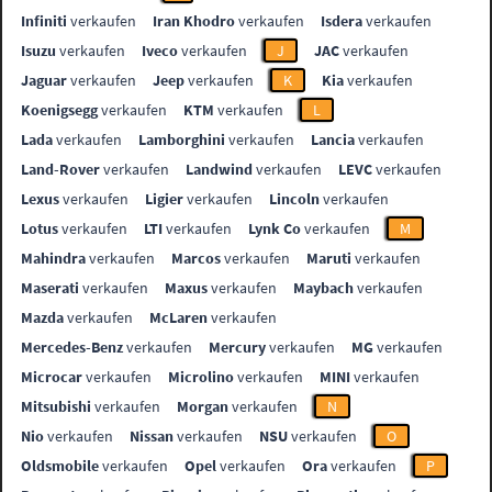
Infiniti
verkaufen
Iran Khodro
verkaufen
Isdera
verkaufen
Isuzu
verkaufen
Iveco
verkaufen
J
JAC
verkaufen
Jaguar
verkaufen
Jeep
verkaufen
K
Kia
verkaufen
Koenigsegg
verkaufen
KTM
verkaufen
L
Lada
verkaufen
Lamborghini
verkaufen
Lancia
verkaufen
Land-Rover
verkaufen
Landwind
verkaufen
LEVC
verkaufen
Lexus
verkaufen
Ligier
verkaufen
Lincoln
verkaufen
Lotus
verkaufen
LTI
verkaufen
Lynk Co
verkaufen
M
Mahindra
verkaufen
Marcos
verkaufen
Maruti
verkaufen
Maserati
verkaufen
Maxus
verkaufen
Maybach
verkaufen
Mazda
verkaufen
McLaren
verkaufen
Mercedes-Benz
verkaufen
Mercury
verkaufen
MG
verkaufen
Microcar
verkaufen
Microlino
verkaufen
MINI
verkaufen
Mitsubishi
verkaufen
Morgan
verkaufen
N
Nio
verkaufen
Nissan
verkaufen
NSU
verkaufen
O
Oldsmobile
verkaufen
Opel
verkaufen
Ora
verkaufen
P