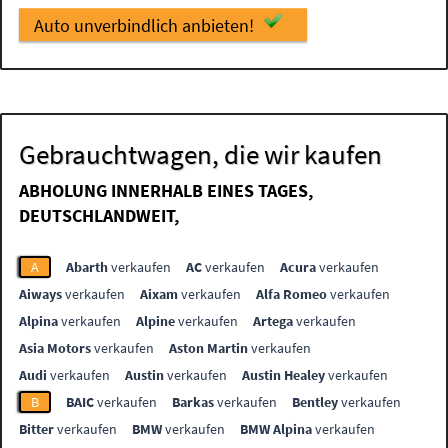
Auto unverbindlich anbieten!
Gebrauchtwagen, die wir kaufen
ABHOLUNG INNERHALB EINES TAGES,
DEUTSCHLANDWEIT,
A
Abarth
verkaufen
AC
verkaufen
Acura
verkaufen
Aiways
verkaufen
Aixam
verkaufen
Alfa Romeo
verkaufen
Alpina
verkaufen
Alpine
verkaufen
Artega
verkaufen
Asia Motors
verkaufen
Aston Martin
verkaufen
Audi
verkaufen
Austin
verkaufen
Austin Healey
verkaufen
B
BAIC
verkaufen
Barkas
verkaufen
Bentley
verkaufen
Bitter
verkaufen
BMW
verkaufen
BMW Alpina
verkaufen