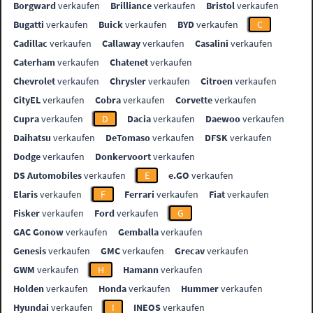
Borgward
verkaufen
Brilliance
verkaufen
Bristol
verkaufen
Bugatti
verkaufen
Buick
verkaufen
BYD
verkaufen
C
Cadillac
verkaufen
Callaway
verkaufen
Casalini
verkaufen
Caterham
verkaufen
Chatenet
verkaufen
Chevrolet
verkaufen
Chrysler
verkaufen
Citroen
verkaufen
CityEL
verkaufen
Cobra
verkaufen
Corvette
verkaufen
Cupra
verkaufen
D
Dacia
verkaufen
Daewoo
verkaufen
Daihatsu
verkaufen
DeTomaso
verkaufen
DFSK
verkaufen
Dodge
verkaufen
Donkervoort
verkaufen
DS Automobiles
verkaufen
E
e.GO
verkaufen
Elaris
verkaufen
F
Ferrari
verkaufen
Fiat
verkaufen
Fisker
verkaufen
Ford
verkaufen
G
GAC Gonow
verkaufen
Gemballa
verkaufen
Genesis
verkaufen
GMC
verkaufen
Grecav
verkaufen
GWM
verkaufen
H
Hamann
verkaufen
Holden
verkaufen
Honda
verkaufen
Hummer
verkaufen
Hyundai
verkaufen
I
INEOS
verkaufen