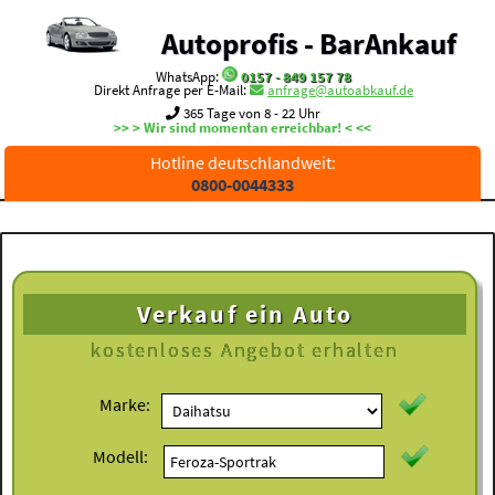
Autoprofis - BarAnkauf
WhatsApp:
0157 - 849 157 78
Direkt Anfrage per E-Mail:
anfrage@autoabkauf.de
365 Tage von 8 - 22 Uhr
>> > Wir sind momentan erreichbar! < <<
Hotline deutschlandweit:
0800-0044333
Verkauf ein Auto
kostenloses
Angebot erhalten
Marke:
Modell: