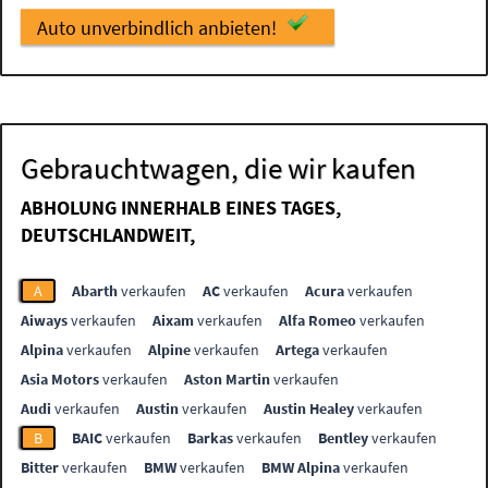
Auto unverbindlich anbieten!
Gebrauchtwagen, die wir kaufen
ABHOLUNG INNERHALB EINES TAGES,
DEUTSCHLANDWEIT,
A
Abarth
verkaufen
AC
verkaufen
Acura
verkaufen
Aiways
verkaufen
Aixam
verkaufen
Alfa Romeo
verkaufen
Alpina
verkaufen
Alpine
verkaufen
Artega
verkaufen
Asia Motors
verkaufen
Aston Martin
verkaufen
Audi
verkaufen
Austin
verkaufen
Austin Healey
verkaufen
B
BAIC
verkaufen
Barkas
verkaufen
Bentley
verkaufen
Bitter
verkaufen
BMW
verkaufen
BMW Alpina
verkaufen