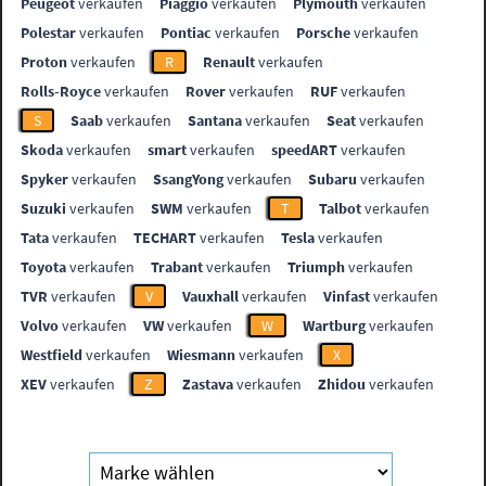
Peugeot
verkaufen
Piaggio
verkaufen
Plymouth
verkaufen
Polestar
verkaufen
Pontiac
verkaufen
Porsche
verkaufen
Proton
verkaufen
R
Renault
verkaufen
Rolls-Royce
verkaufen
Rover
verkaufen
RUF
verkaufen
S
Saab
verkaufen
Santana
verkaufen
Seat
verkaufen
Skoda
verkaufen
smart
verkaufen
speedART
verkaufen
Spyker
verkaufen
SsangYong
verkaufen
Subaru
verkaufen
Suzuki
verkaufen
SWM
verkaufen
T
Talbot
verkaufen
Tata
verkaufen
TECHART
verkaufen
Tesla
verkaufen
Toyota
verkaufen
Trabant
verkaufen
Triumph
verkaufen
TVR
verkaufen
V
Vauxhall
verkaufen
Vinfast
verkaufen
Volvo
verkaufen
VW
verkaufen
W
Wartburg
verkaufen
Westfield
verkaufen
Wiesmann
verkaufen
X
XEV
verkaufen
Z
Zastava
verkaufen
Zhidou
verkaufen