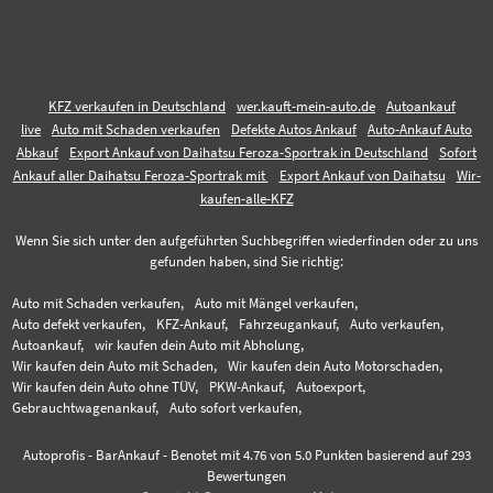
KFZ verkaufen in Deutschland
wer.kauft-mein-auto.de
Autoankauf
live
Auto mit Schaden verkaufen
Defekte Autos Ankauf
Auto-Ankauf Auto
Abkauf
Export Ankauf von Daihatsu Feroza-Sportrak in Deutschland
Sofort
Ankauf aller Daihatsu Feroza-Sportrak mit
Export Ankauf von Daihatsu
Wir-
kaufen-alle-KFZ
Wenn Sie sich unter den aufgeführten Suchbegriffen wiederfinden oder zu uns
gefunden haben, sind Sie richtig:
Auto mit Schaden verkaufen,
Auto mit Mängel verkaufen,
Auto defekt verkaufen,
KFZ-Ankauf,
Fahrzeugankauf,
Auto verkaufen,
Autoankauf,
wir kaufen dein Auto mit Abholung,
Wir kaufen dein Auto mit Schaden,
Wir kaufen dein Auto Motorschaden,
Wir kaufen dein Auto ohne TÜV,
PKW-Ankauf,
Autoexport,
Gebrauchtwagenankauf,
Auto sofort verkaufen,
Autoprofis - BarAnkauf
-
Benotet mit
4.76
von 5.0 Punkten basierend auf
293
Bewertungen