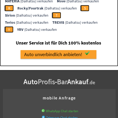
MATERIA
(Daihatsu) verkaufen
Move
(Daihatsu) verkaufen
R
Rocky/Fourtrak
(Daihatsu) verkaufen
S
Sirion
(Daihatsu) verkaufen
T
Terios
(Daihatsu) verkaufen
TREVIS
(Daihatsu) verkaufen
Y
YRV
(Daihatsu) verkaufen
Unser Service ist für Dich 100% kostenlos
Auto unverbindlich anbieten!
Auto
Profis
-
Bar
Ankauf
.de
mobile Anfrage
WhatsApp Chat starten
Telegram Chat starten