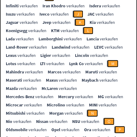
Infiniti
verkaufen
Iran Khodro
verkaufen
Isdera
verkaufen
Isuzu
verkaufen
Iveco
verkaufen
J
JAC
verkaufen
Jaguar
verkaufen
Jeep
verkaufen
K
Kia
verkaufen
Koenigsegg
verkaufen
KTM
verkaufen
L
Lada
verkaufen
Lamborghini
verkaufen
Lancia
verkaufen
Land-Rover
verkaufen
Landwind
verkaufen
LEVC
verkaufen
Lexus
verkaufen
Ligier
verkaufen
Lincoln
verkaufen
Lotus
verkaufen
LTI
verkaufen
Lynk Co
verkaufen
M
Mahindra
verkaufen
Marcos
verkaufen
Maruti
verkaufen
Maserati
verkaufen
Maxus
verkaufen
Maybach
verkaufen
Mazda
verkaufen
McLaren
verkaufen
Mercedes-Benz
verkaufen
Mercury
verkaufen
MG
verkaufen
Microcar
verkaufen
Microlino
verkaufen
MINI
verkaufen
Mitsubishi
verkaufen
Morgan
verkaufen
N
Nio
verkaufen
Nissan
verkaufen
NSU
verkaufen
O
Oldsmobile
verkaufen
Opel
verkaufen
Ora
verkaufen
P