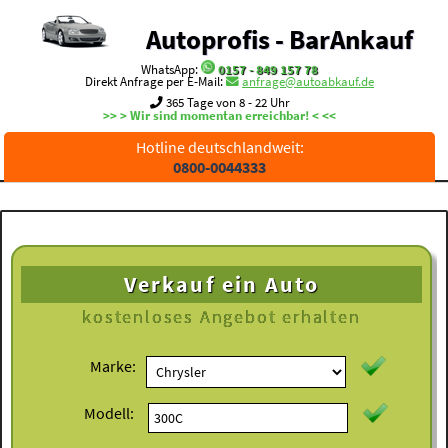
Autoprofis - BarAnkauf
WhatsApp:
0157 - 849 157 78
Direkt Anfrage per E-Mail:
anfrage@autoabkauf.de
365 Tage von 8 - 22 Uhr
>> > Wir sind momentan erreichbar! < <<
Hotline deutschlandweit:
0800-0044333
Verkauf ein Auto
kostenloses
Angebot erhalten
Marke:
Modell: