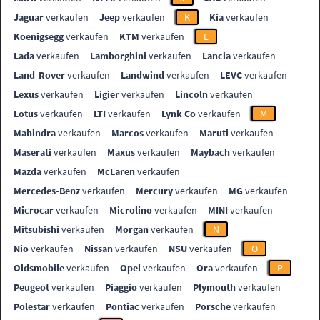
Jaguar
verkaufen
Jeep
verkaufen
K
Kia
verkaufen
Koenigsegg
verkaufen
KTM
verkaufen
L
Lada
verkaufen
Lamborghini
verkaufen
Lancia
verkaufen
Land-Rover
verkaufen
Landwind
verkaufen
LEVC
verkaufen
Lexus
verkaufen
Ligier
verkaufen
Lincoln
verkaufen
Lotus
verkaufen
LTI
verkaufen
Lynk Co
verkaufen
M
Mahindra
verkaufen
Marcos
verkaufen
Maruti
verkaufen
Maserati
verkaufen
Maxus
verkaufen
Maybach
verkaufen
Mazda
verkaufen
McLaren
verkaufen
Mercedes-Benz
verkaufen
Mercury
verkaufen
MG
verkaufen
Microcar
verkaufen
Microlino
verkaufen
MINI
verkaufen
Mitsubishi
verkaufen
Morgan
verkaufen
N
Nio
verkaufen
Nissan
verkaufen
NSU
verkaufen
O
Oldsmobile
verkaufen
Opel
verkaufen
Ora
verkaufen
P
Peugeot
verkaufen
Piaggio
verkaufen
Plymouth
verkaufen
Polestar
verkaufen
Pontiac
verkaufen
Porsche
verkaufen