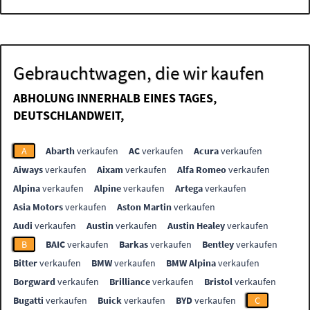
Gebrauchtwagen, die wir kaufen
ABHOLUNG INNERHALB EINES TAGES,
DEUTSCHLANDWEIT,
A
Abarth
verkaufen
AC
verkaufen
Acura
verkaufen
Aiways
verkaufen
Aixam
verkaufen
Alfa Romeo
verkaufen
Alpina
verkaufen
Alpine
verkaufen
Artega
verkaufen
Asia Motors
verkaufen
Aston Martin
verkaufen
Audi
verkaufen
Austin
verkaufen
Austin Healey
verkaufen
B
BAIC
verkaufen
Barkas
verkaufen
Bentley
verkaufen
Bitter
verkaufen
BMW
verkaufen
BMW Alpina
verkaufen
Borgward
verkaufen
Brilliance
verkaufen
Bristol
verkaufen
Bugatti
verkaufen
Buick
verkaufen
BYD
verkaufen
C