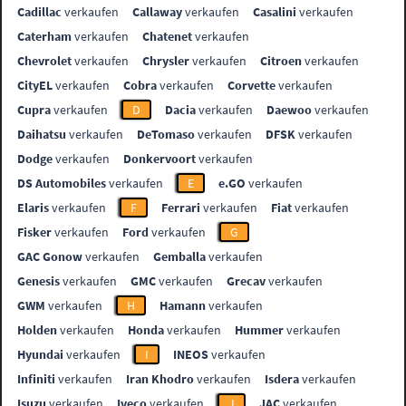
Cadillac
verkaufen
Callaway
verkaufen
Casalini
verkaufen
Caterham
verkaufen
Chatenet
verkaufen
Chevrolet
verkaufen
Chrysler
verkaufen
Citroen
verkaufen
CityEL
verkaufen
Cobra
verkaufen
Corvette
verkaufen
Cupra
verkaufen
D
Dacia
verkaufen
Daewoo
verkaufen
Daihatsu
verkaufen
DeTomaso
verkaufen
DFSK
verkaufen
Dodge
verkaufen
Donkervoort
verkaufen
DS Automobiles
verkaufen
E
e.GO
verkaufen
Elaris
verkaufen
F
Ferrari
verkaufen
Fiat
verkaufen
Fisker
verkaufen
Ford
verkaufen
G
GAC Gonow
verkaufen
Gemballa
verkaufen
Genesis
verkaufen
GMC
verkaufen
Grecav
verkaufen
GWM
verkaufen
H
Hamann
verkaufen
Holden
verkaufen
Honda
verkaufen
Hummer
verkaufen
Hyundai
verkaufen
I
INEOS
verkaufen
Infiniti
verkaufen
Iran Khodro
verkaufen
Isdera
verkaufen
Isuzu
verkaufen
Iveco
verkaufen
J
JAC
verkaufen