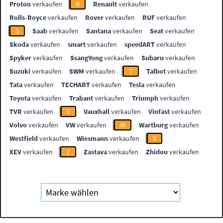
Proton
verkaufen
R
Renault
verkaufen
Rolls-Royce
verkaufen
Rover
verkaufen
RUF
verkaufen
S
Saab
verkaufen
Santana
verkaufen
Seat
verkaufen
Skoda
verkaufen
smart
verkaufen
speedART
verkaufen
Spyker
verkaufen
SsangYong
verkaufen
Subaru
verkaufen
Suzuki
verkaufen
SWM
verkaufen
T
Talbot
verkaufen
Tata
verkaufen
TECHART
verkaufen
Tesla
verkaufen
Toyota
verkaufen
Trabant
verkaufen
Triumph
verkaufen
TVR
verkaufen
V
Vauxhall
verkaufen
Vinfast
verkaufen
Volvo
verkaufen
VW
verkaufen
W
Wartburg
verkaufen
Westfield
verkaufen
Wiesmann
verkaufen
X
XEV
verkaufen
Z
Zastava
verkaufen
Zhidou
verkaufen