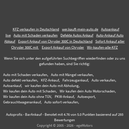
KFZ verkaufen in Deutschland
wer.kauft-mein-auto.de
Autoankauf
live
Auto mit Schaden verkaufen
Defekte Autos Ankauf
Auto-Ankauf Auto
Abkauf
Export Ankauf von Chrysler 300C in Deutschland
Sofort Ankauf aller
Chrysler 300C mit
Export Ankauf von Chrysler
Wir-kaufen-alle-KFZ
Wenn Sie sich unter den aufgeführten Suchbegriffen wiederfinden oder zu uns
gefunden haben, sind Sie richtig:
Auto mit Schaden verkaufen,
Auto mit Mängel verkaufen,
Auto defekt verkaufen,
KFZ-Ankauf,
Fahrzeugankauf,
Auto verkaufen,
Autoankauf,
wir kaufen dein Auto mit Abholung,
Wir kaufen dein Auto mit Schaden,
Wir kaufen dein Auto Motorschaden,
Wir kaufen dein Auto ohne TÜV,
PKW-Ankauf,
Autoexport,
Gebrauchtwagenankauf,
Auto sofort verkaufen,
Autoprofis - BarAnkauf
-
Benotet mit
4.76
von 5.0 Punkten basierend auf
293
Bewertungen
Copyright © 2005 - 2026 - egeMotors