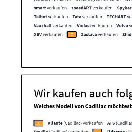
smart
verkaufen
speedART
verkaufen
Spyker
Talbot
verkaufen
Tata
verkaufen
TECHART
ve
Vauxhall
verkaufen
Vinfast
verkaufen
Volvo
v
XEV
verkaufen
Zastava
verkaufen
Zhid
Z
Wir kaufen auch fol
Welches Modell von Cadillac möchtest
Allante
(Cadillac) verkaufen
ATS
(Cadilla
A
Deville
(Cadillac) verkaufen
Eldorado
(Ca