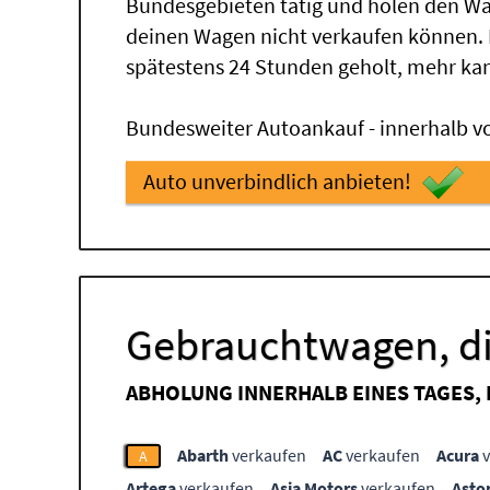
Bundesgebieten tätig und holen den Wa
deinen Wagen nicht verkaufen können.
spätestens 24 Stunden geholt, mehr ka
Bundesweiter Autoankauf - innerhalb vo
Auto unverbindlich anbieten!
Gebrauchtwagen, di
ABHOLUNG INNERHALB EINES TAGES,
Abarth
verkaufen
AC
verkaufen
Acura
v
A
Artega
verkaufen
Asia Motors
verkaufen
Asto