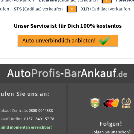
F
aufen
STS
(Cadillac) verkaufen
XLR
(Cadillac) verkaufen
X
Unser Service ist für Dich 100% kostenlos
Auto unverbindlich anbieten!
Auto
Profis
-
Bar
Ankauf
.de
ufen Sie uns an:
Ankauf Zentrale:
0800-0044333
kauf Hotline:
0157 - 849 157 78
Folgen!
r sind momentan erreichbar!
Folgen Sie uns schon?