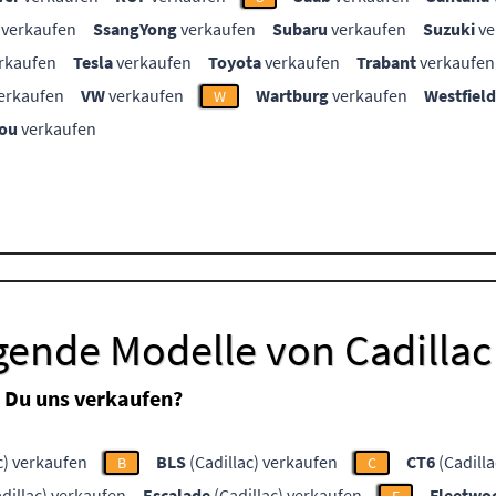
verkaufen
SsangYong
verkaufen
Subaru
verkaufen
Suzuki
ve
rkaufen
Tesla
verkaufen
Toyota
verkaufen
Trabant
verkaufen
erkaufen
VW
verkaufen
Wartburg
verkaufen
Westfield
W
ou
verkaufen
gende Modelle von Cadillac
 Du uns verkaufen?
c) verkaufen
BLS
(Cadillac) verkaufen
CT6
(Cadilla
B
C
dillac) verkaufen
Escalade
(Cadillac) verkaufen
Fleetwo