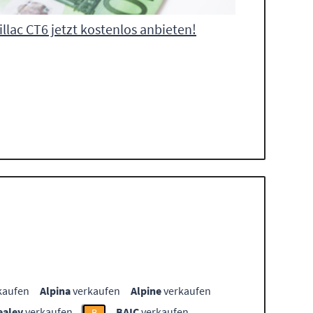
illac CT6 jetzt kostenlos anbieten!
kaufen
Alpina
verkaufen
Alpine
verkaufen
ealey
verkaufen
BAIC
verkaufen
B