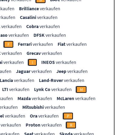
rkaufen
Brilliance
verkaufen
rkaufen
Casalini
verkaufen
L
verkaufen
Cobra
verkaufen
aso
verkaufen
DFSK
verkaufen
Ferrari
verkaufen
Fiat
verkaufen
F
C
verkaufen
Grecav
verkaufen
i
verkaufen
INEOS
verkaufen
I
aufen
Jaguar
verkaufen
Jeep
verkaufen
Lancia
verkaufen
Land-Rover
verkaufen
LTI
verkaufen
Lynk Co
verkaufen
M
kaufen
Mazda
verkaufen
McLaren
verkaufen
erkaufen
Mitsubishi
verkaufen
el
verkaufen
Ora
verkaufen
P
verkaufen
Proton
verkaufen
R
verkaufen
Seat
verkaufen
Skoda
verkaufen