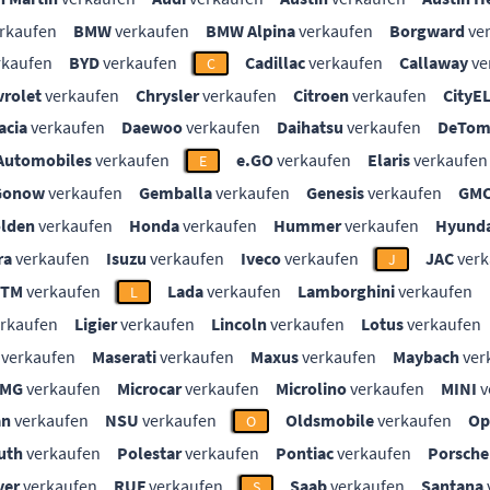
rkaufen
BMW
verkaufen
BMW Alpina
verkaufen
Borgward
ve
rkaufen
BYD
verkaufen
Cadillac
verkaufen
Callaway
ve
C
vrolet
verkaufen
Chrysler
verkaufen
Citroen
verkaufen
CityE
acia
verkaufen
Daewoo
verkaufen
Daihatsu
verkaufen
DeTom
Automobiles
verkaufen
e.GO
verkaufen
Elaris
verkaufen
E
Gonow
verkaufen
Gemballa
verkaufen
Genesis
verkaufen
GM
lden
verkaufen
Honda
verkaufen
Hummer
verkaufen
Hyunda
ra
verkaufen
Isuzu
verkaufen
Iveco
verkaufen
JAC
verk
J
KTM
verkaufen
Lada
verkaufen
Lamborghini
verkaufen
L
rkaufen
Ligier
verkaufen
Lincoln
verkaufen
Lotus
verkaufen
verkaufen
Maserati
verkaufen
Maxus
verkaufen
Maybach
ver
MG
verkaufen
Microcar
verkaufen
Microlino
verkaufen
MINI
v
an
verkaufen
NSU
verkaufen
Oldsmobile
verkaufen
Op
O
uth
verkaufen
Polestar
verkaufen
Pontiac
verkaufen
Porsche
ver
verkaufen
RUF
verkaufen
Saab
verkaufen
Santana
S