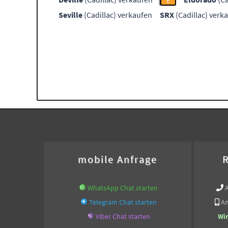
E
Seville
(Cadillac) verkaufen
SRX
(Cadillac) verk
mobile Anfrage
R
WhatsApp Chat starten
Telegram Chat starten
An
Viber Chat starten
Wi