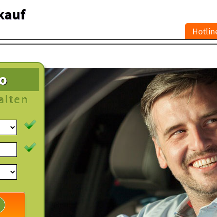
kauf
Hotlin
to
alten