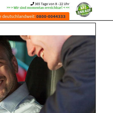
365 Tage von 8 - 22 Uhr
>> > Wir sind momentan erreichbar! < <<
e deutschlandweit:
0800-0044333