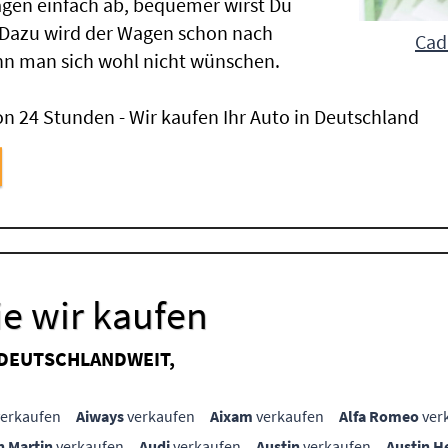
gen einfach ab, bequemer wirst Du
 Dazu wird der Wagen schon nach
Cad
nn man sich wohl nicht wünschen.
n 24 Stunden - Wir kaufen Ihr Auto in Deutschland
e wir kaufen
 DEUTSCHLANDWEIT,
erkaufen
Aiways
verkaufen
Aixam
verkaufen
Alfa Romeo
ver
n Martin
verkaufen
Audi
verkaufen
Austin
verkaufen
Austin H