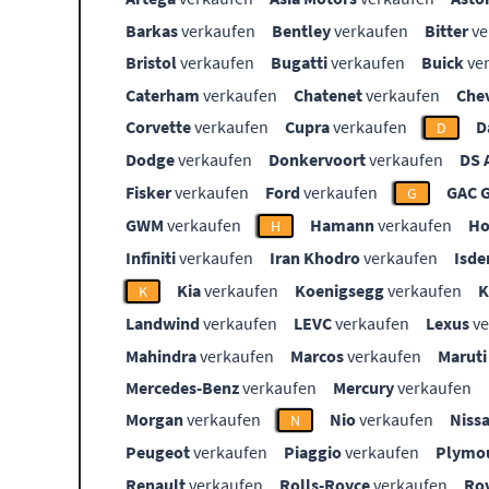
Barkas
verkaufen
Bentley
verkaufen
Bitter
ve
Bristol
verkaufen
Bugatti
verkaufen
Buick
ve
Caterham
verkaufen
Chatenet
verkaufen
Che
Corvette
verkaufen
Cupra
verkaufen
D
D
Dodge
verkaufen
Donkervoort
verkaufen
DS 
Fisker
verkaufen
Ford
verkaufen
GAC 
G
GWM
verkaufen
Hamann
verkaufen
Ho
H
Infiniti
verkaufen
Iran Khodro
verkaufen
Isde
Kia
verkaufen
Koenigsegg
verkaufen
K
Landwind
verkaufen
LEVC
verkaufen
Lexus
ve
Mahindra
verkaufen
Marcos
verkaufen
Maruti
Mercedes-Benz
verkaufen
Mercury
verkaufen
Morgan
verkaufen
Nio
verkaufen
Niss
N
Peugeot
verkaufen
Piaggio
verkaufen
Plymo
Renault
verkaufen
Rolls-Royce
verkaufen
Ro