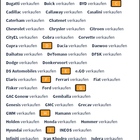
Bugatti
verkaufen
Buick
verkaufen
BYD
verkaufen
C
Cadillac
verkaufen
Callaway
verkaufen
Casalini
verkaufen
Caterham
verkaufen
Chatenet
verkaufen
Chevrolet
verkaufen
Chrysler
verkaufen
Citroen
verkaufen
CityEL
verkaufen
Cobra
verkaufen
Corvette
verkaufen
Cupra
verkaufen
D
Dacia
verkaufen
Daewoo
verkaufen
Daihatsu
verkaufen
DeTomaso
verkaufen
DFSK
verkaufen
Dodge
verkaufen
Donkervoort
verkaufen
DS Automobiles
verkaufen
E
e.GO
verkaufen
Elaris
verkaufen
F
Ferrari
verkaufen
Fiat
verkaufen
Fisker
verkaufen
Ford
verkaufen
G
GAC Gonow
verkaufen
Gemballa
verkaufen
Genesis
verkaufen
GMC
verkaufen
Grecav
verkaufen
GWM
verkaufen
H
Hamann
verkaufen
Holden
verkaufen
Honda
verkaufen
Hummer
verkaufen
Hyundai
verkaufen
I
INEOS
verkaufen
Infiniti
verkaufen
Iran Khodro
verkaufen
Isdera
verkaufen