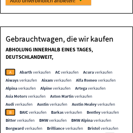
Auto unverbindlich anbieten!
Gebrauchtwagen, die wir kaufen
ABHOLUNG INNERHALB EINES TAGES,
DEUTSCHLANDWEIT,
A
Abarth
verkaufen
AC
verkaufen
Acura
verkaufen
Aiways
verkaufen
Aixam
verkaufen
Alfa Romeo
verkaufen
Alpina
verkaufen
Alpine
verkaufen
Artega
verkaufen
Asia Motors
verkaufen
Aston Martin
verkaufen
Audi
verkaufen
Austin
verkaufen
Austin Healey
verkaufen
B
BAIC
verkaufen
Barkas
verkaufen
Bentley
verkaufen
Bitter
verkaufen
BMW
verkaufen
BMW Alpina
verkaufen
Borgward
verkaufen
Brilliance
verkaufen
Bristol
verkaufen