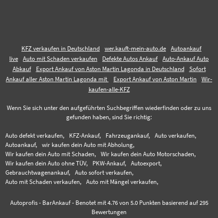
KFZ verkaufen in Deutschland
wer.kauft-mein-auto.de
Autoankauf
live
Auto mit Schaden verkaufen
Defekte Autos Ankauf
Auto-Ankauf Auto
Abkauf
Export Ankauf von Aston Martin Lagonda in Deutschland
Sofort
Ankauf aller Aston Martin Lagonda mit
Export Ankauf von Aston Martin
Wir-
kaufen-alle-KFZ
Wenn Sie sich unter den aufgeführten Suchbegriffen wiederfinden oder zu uns
gefunden haben, sind Sie richtig:
Auto defekt verkaufen,
KFZ-Ankauf,
Fahrzeugankauf,
Auto verkaufen,
Autoankauf,
wir kaufen dein Auto mit Abholung,
Wir kaufen dein Auto mit Schaden,
Wir kaufen dein Auto Motorschaden,
Wir kaufen dein Auto ohne TÜV,
PKW-Ankauf,
Autoexport,
Gebrauchtwagenankauf,
Auto sofort verkaufen,
Auto mit Schaden verkaufen,
Auto mit Mängel verkaufen,
Autoprofis - BarAnkauf
-
Benotet mit
4.76
von 5.0 Punkten basierend auf
295
Bewertungen