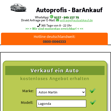
Autoprofis - BarAnkauf
WhatsApp:
0157 - 849 157 78
Direkt Anfrage per E-Mail:
anfrage@autoabkauf.de
365 Tage von 8 - 22 Uhr
>> > Wir sind momentan erreichbar! < <<
Hotline deutschlandweit:
0800-0044333
Verkauf ein Auto
kostenloses
Angebot erhalten
Marke:
Modell: