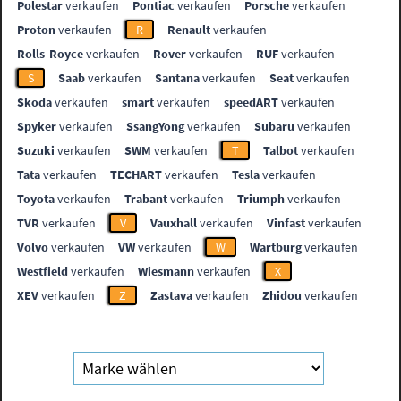
Polestar
verkaufen
Pontiac
verkaufen
Porsche
verkaufen
Proton
verkaufen
R
Renault
verkaufen
Rolls-Royce
verkaufen
Rover
verkaufen
RUF
verkaufen
S
Saab
verkaufen
Santana
verkaufen
Seat
verkaufen
Skoda
verkaufen
smart
verkaufen
speedART
verkaufen
Spyker
verkaufen
SsangYong
verkaufen
Subaru
verkaufen
Suzuki
verkaufen
SWM
verkaufen
T
Talbot
verkaufen
Tata
verkaufen
TECHART
verkaufen
Tesla
verkaufen
Toyota
verkaufen
Trabant
verkaufen
Triumph
verkaufen
TVR
verkaufen
V
Vauxhall
verkaufen
Vinfast
verkaufen
Volvo
verkaufen
VW
verkaufen
W
Wartburg
verkaufen
Westfield
verkaufen
Wiesmann
verkaufen
X
XEV
verkaufen
Z
Zastava
verkaufen
Zhidou
verkaufen