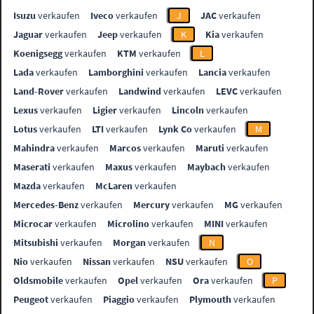
Isuzu
verkaufen
Iveco
verkaufen
J
JAC
verkaufen
Jaguar
verkaufen
Jeep
verkaufen
K
Kia
verkaufen
Koenigsegg
verkaufen
KTM
verkaufen
L
Lada
verkaufen
Lamborghini
verkaufen
Lancia
verkaufen
Land-Rover
verkaufen
Landwind
verkaufen
LEVC
verkaufen
Lexus
verkaufen
Ligier
verkaufen
Lincoln
verkaufen
Lotus
verkaufen
LTI
verkaufen
Lynk Co
verkaufen
M
Mahindra
verkaufen
Marcos
verkaufen
Maruti
verkaufen
Maserati
verkaufen
Maxus
verkaufen
Maybach
verkaufen
Mazda
verkaufen
McLaren
verkaufen
Mercedes-Benz
verkaufen
Mercury
verkaufen
MG
verkaufen
Microcar
verkaufen
Microlino
verkaufen
MINI
verkaufen
Mitsubishi
verkaufen
Morgan
verkaufen
N
Nio
verkaufen
Nissan
verkaufen
NSU
verkaufen
O
Oldsmobile
verkaufen
Opel
verkaufen
Ora
verkaufen
P
Peugeot
verkaufen
Piaggio
verkaufen
Plymouth
verkaufen