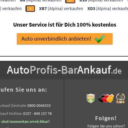
D
) verkaufen
XB7
(Alpina) verkaufen
XD3
(Alpina) verkauf
X
Unser Service ist für Dich 100% kostenlos
Auto unverbindlich anbieten!
Auto
Profis
-
Bar
Ankauf
.de
ufen Sie uns an:
Ankauf Zentrale:
0800-0044333
kauf Hotline:
0157 - 849 157 78
Folgen!
r sind momentan erreichbar!
Folgen Sie uns schon?