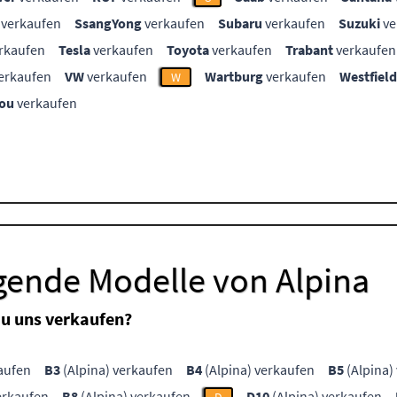
verkaufen
SsangYong
verkaufen
Subaru
verkaufen
Suzuki
ve
rkaufen
Tesla
verkaufen
Toyota
verkaufen
Trabant
verkaufen
erkaufen
VW
verkaufen
Wartburg
verkaufen
Westfield
W
ou
verkaufen
gende Modelle von Alpina
Du uns verkaufen?
aufen
B3
(Alpina) verkaufen
B4
(Alpina) verkaufen
B5
(Alpina)
erkaufen
B8
(Alpina) verkaufen
D10
(Alpina) verkaufen