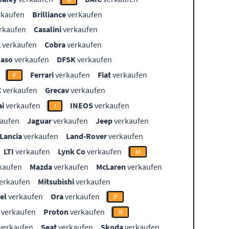
rkaufen
Brilliance
verkaufen
rkaufen
Casalini
verkaufen
L
verkaufen
Cobra
verkaufen
aso
verkaufen
DFSK
verkaufen
Ferrari
verkaufen
Fiat
verkaufen
F
C
verkaufen
Grecav
verkaufen
i
verkaufen
INEOS
verkaufen
I
aufen
Jaguar
verkaufen
Jeep
verkaufen
Lancia
verkaufen
Land-Rover
verkaufen
LTI
verkaufen
Lynk Co
verkaufen
M
kaufen
Mazda
verkaufen
McLaren
verkaufen
erkaufen
Mitsubishi
verkaufen
el
verkaufen
Ora
verkaufen
P
verkaufen
Proton
verkaufen
R
verkaufen
Seat
verkaufen
Skoda
verkaufen