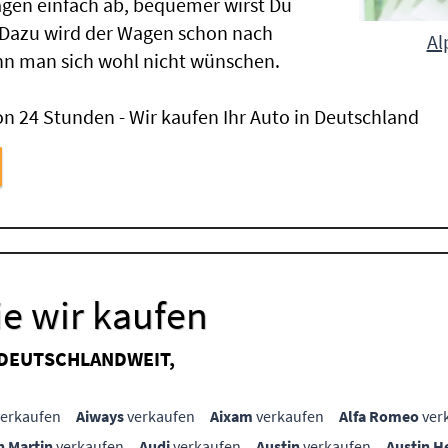
gen einfach ab, bequemer wirst Du
 Dazu wird der Wagen schon nach
Al
nn man sich wohl nicht wünschen.
n 24 Stunden - Wir kaufen Ihr Auto in Deutschland
e wir kaufen
 DEUTSCHLANDWEIT,
erkaufen
Aiways
verkaufen
Aixam
verkaufen
Alfa Romeo
ver
n Martin
verkaufen
Audi
verkaufen
Austin
verkaufen
Austin H