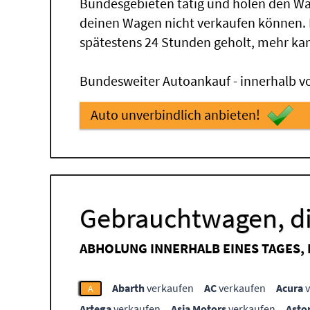
Bundesgebieten tätig und holen den Wa
deinen Wagen nicht verkaufen können.
spätestens 24 Stunden geholt, mehr ka
Bundesweiter Autoankauf - innerhalb vo
Auto unverbindlich anbieten!
Gebrauchtwagen, di
ABHOLUNG INNERHALB EINES TAGES,
Abarth
verkaufen
AC
verkaufen
Acura
v
A
Artega
verkaufen
Asia Motors
verkaufen
Asto