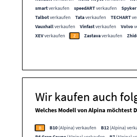
smart
verkaufen
speedART
verkaufen
Spyker
Talbot
verkaufen
Tata
verkaufen
TECHART
ve
Vauxhall
verkaufen
Vinfast
verkaufen
Volvo
v
XEV
verkaufen
Zastava
verkaufen
Zhid
Z
Wir kaufen auch fol
Welches Modell von Alpina möchtest 
B10
(Alpina) verkaufen
B12
(Alpina) verk
B
B6 Gran Coupe
(Alpina) verkaufen
B7
(Alpina) v