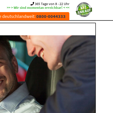
365 Tage von 8 - 22 Uhr
>> > Wir sind momentan erreichbar! < <<
e deutschlandweit:
0800-0044333