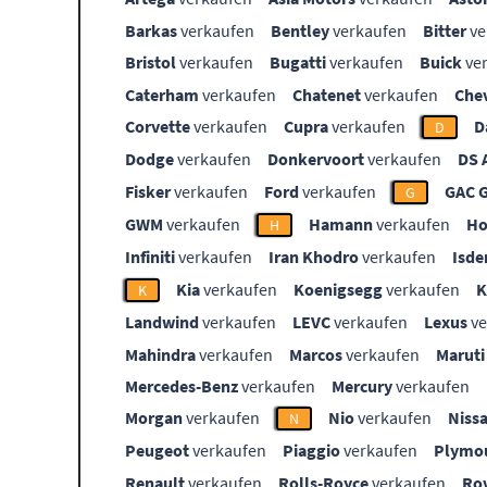
Barkas
verkaufen
Bentley
verkaufen
Bitter
ve
Bristol
verkaufen
Bugatti
verkaufen
Buick
ve
Caterham
verkaufen
Chatenet
verkaufen
Che
Corvette
verkaufen
Cupra
verkaufen
D
D
Dodge
verkaufen
Donkervoort
verkaufen
DS 
Fisker
verkaufen
Ford
verkaufen
GAC 
G
GWM
verkaufen
Hamann
verkaufen
Ho
H
Infiniti
verkaufen
Iran Khodro
verkaufen
Isde
Kia
verkaufen
Koenigsegg
verkaufen
K
Landwind
verkaufen
LEVC
verkaufen
Lexus
ve
Mahindra
verkaufen
Marcos
verkaufen
Maruti
Mercedes-Benz
verkaufen
Mercury
verkaufen
Morgan
verkaufen
Nio
verkaufen
Niss
N
Peugeot
verkaufen
Piaggio
verkaufen
Plymo
Renault
verkaufen
Rolls-Royce
verkaufen
Ro