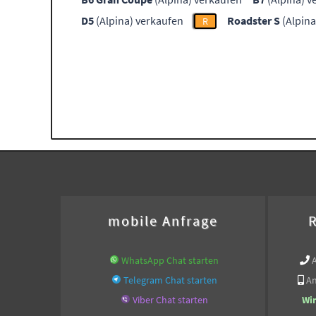
D5
(Alpina) verkaufen
Roadster S
(Alpina
R
mobile Anfrage
R
WhatsApp Chat starten
Telegram Chat starten
An
Viber Chat starten
Wi