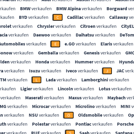
rkaufen
BMW
verkaufen
BMW Alpina
verkaufen
Borgward
ve
rkaufen
BYD
verkaufen
Cadillac
verkaufen
Callaway
ve
C
vrolet
verkaufen
Chrysler
verkaufen
Citroen
verkaufen
CityE
acia
verkaufen
Daewoo
verkaufen
Daihatsu
verkaufen
DeTom
Automobiles
verkaufen
e.GO
verkaufen
Elaris
verkaufen
E
Gonow
verkaufen
Gemballa
verkaufen
Genesis
verkaufen
GM
lden
verkaufen
Honda
verkaufen
Hummer
verkaufen
Hyunda
ra
verkaufen
Isuzu
verkaufen
Iveco
verkaufen
JAC
verk
J
KTM
verkaufen
Lada
verkaufen
Lamborghini
verkaufen
L
rkaufen
Ligier
verkaufen
Lincoln
verkaufen
Lotus
verkaufen
verkaufen
Maserati
verkaufen
Maxus
verkaufen
Maybach
ver
MG
verkaufen
Microcar
verkaufen
Microlino
verkaufen
MINI
v
an
verkaufen
NSU
verkaufen
Oldsmobile
verkaufen
Op
O
uth
verkaufen
Polestar
verkaufen
Pontiac
verkaufen
Porsche
ver
verkaufen
RUF
verkaufen
Saab
verkaufen
Santana
S