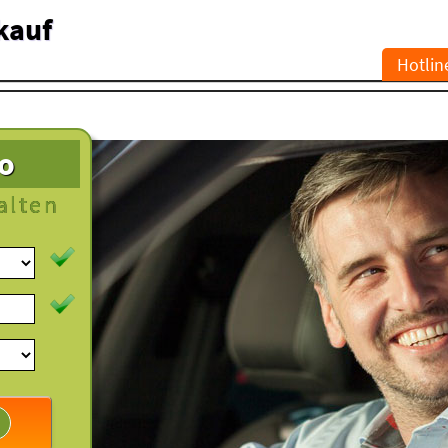
kauf
Hotlin
to
alten