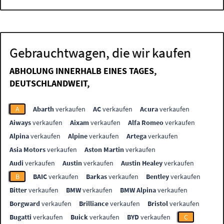
Gebrauchtwagen, die wir kaufen
ABHOLUNG INNERHALB EINES TAGES,
DEUTSCHLANDWEIT,
A
Abarth
verkaufen
AC
verkaufen
Acura
verkaufen
Aiways
verkaufen
Aixam
verkaufen
Alfa Romeo
verkaufen
Alpina
verkaufen
Alpine
verkaufen
Artega
verkaufen
Asia Motors
verkaufen
Aston Martin
verkaufen
Audi
verkaufen
Austin
verkaufen
Austin Healey
verkaufen
B
BAIC
verkaufen
Barkas
verkaufen
Bentley
verkaufen
Bitter
verkaufen
BMW
verkaufen
BMW Alpina
verkaufen
Borgward
verkaufen
Brilliance
verkaufen
Bristol
verkaufen
Bugatti
verkaufen
Buick
verkaufen
BYD
verkaufen
C