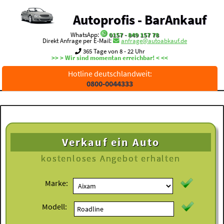
Autoprofis - BarAnkauf
WhatsApp:
0157 - 849 157 78
Direkt Anfrage per E-Mail:
anfrage@autoabkauf.de
365 Tage von 8 - 22 Uhr
>> > Wir sind momentan erreichbar! < <<
Hotline deutschlandweit:
0800-0044333
Verkauf ein Auto
kostenloses
Angebot erhalten
Marke:
Modell: