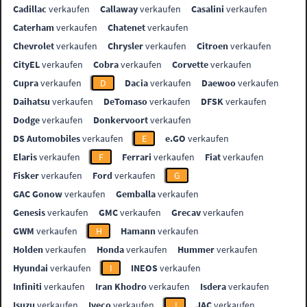
Cadillac
verkaufen
Callaway
verkaufen
Casalini
verkaufen
Caterham
verkaufen
Chatenet
verkaufen
Chevrolet
verkaufen
Chrysler
verkaufen
Citroen
verkaufen
CityEL
verkaufen
Cobra
verkaufen
Corvette
verkaufen
Cupra
verkaufen
D
Dacia
verkaufen
Daewoo
verkaufen
Daihatsu
verkaufen
DeTomaso
verkaufen
DFSK
verkaufen
Dodge
verkaufen
Donkervoort
verkaufen
DS Automobiles
verkaufen
E
e.GO
verkaufen
Elaris
verkaufen
F
Ferrari
verkaufen
Fiat
verkaufen
Fisker
verkaufen
Ford
verkaufen
G
GAC Gonow
verkaufen
Gemballa
verkaufen
Genesis
verkaufen
GMC
verkaufen
Grecav
verkaufen
GWM
verkaufen
H
Hamann
verkaufen
Holden
verkaufen
Honda
verkaufen
Hummer
verkaufen
Hyundai
verkaufen
I
INEOS
verkaufen
Infiniti
verkaufen
Iran Khodro
verkaufen
Isdera
verkaufen
Isuzu
verkaufen
Iveco
verkaufen
J
JAC
verkaufen