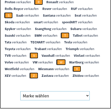
Proton
verkaufen
R
Renault
verkaufen
Rolls-Royce
verkaufen
Rover
verkaufen
RUF
verkaufen
S
Saab
verkaufen
Santana
verkaufen
Seat
verkaufen
Skoda
verkaufen
smart
verkaufen
speedART
verkaufen
Spyker
verkaufen
SsangYong
verkaufen
Subaru
verkaufen
Suzuki
verkaufen
SWM
verkaufen
T
Talbot
verkaufen
Tata
verkaufen
TECHART
verkaufen
Tesla
verkaufen
Toyota
verkaufen
Trabant
verkaufen
Triumph
verkaufen
TVR
verkaufen
V
Vauxhall
verkaufen
Vinfast
verkaufen
Volvo
verkaufen
VW
verkaufen
W
Wartburg
verkaufen
Westfield
verkaufen
Wiesmann
verkaufen
X
XEV
verkaufen
Z
Zastava
verkaufen
Zhidou
verkaufen