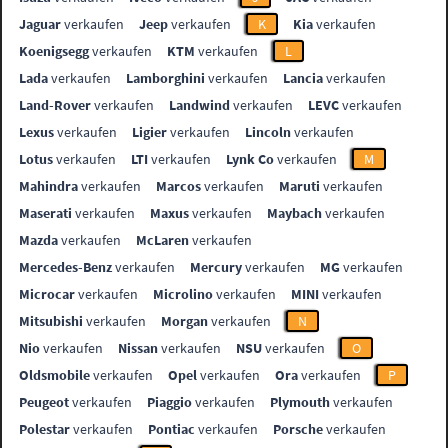
Jaguar
verkaufen
Jeep
verkaufen
K
Kia
verkaufen
Koenigsegg
verkaufen
KTM
verkaufen
L
Lada
verkaufen
Lamborghini
verkaufen
Lancia
verkaufen
Land-Rover
verkaufen
Landwind
verkaufen
LEVC
verkaufen
Lexus
verkaufen
Ligier
verkaufen
Lincoln
verkaufen
Lotus
verkaufen
LTI
verkaufen
Lynk Co
verkaufen
M
Mahindra
verkaufen
Marcos
verkaufen
Maruti
verkaufen
Maserati
verkaufen
Maxus
verkaufen
Maybach
verkaufen
Mazda
verkaufen
McLaren
verkaufen
Mercedes-Benz
verkaufen
Mercury
verkaufen
MG
verkaufen
Microcar
verkaufen
Microlino
verkaufen
MINI
verkaufen
Mitsubishi
verkaufen
Morgan
verkaufen
N
Nio
verkaufen
Nissan
verkaufen
NSU
verkaufen
O
Oldsmobile
verkaufen
Opel
verkaufen
Ora
verkaufen
P
Peugeot
verkaufen
Piaggio
verkaufen
Plymouth
verkaufen
Polestar
verkaufen
Pontiac
verkaufen
Porsche
verkaufen