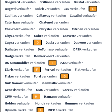
Borgward
verkaufen
Brilliance
verkaufen
Bristol
verkaufen
Bugatti
verkaufen
Buick
verkaufen
BYD
verkaufen
C
Cadillac
verkaufen
Callaway
verkaufen
Casalini
verkaufen
Caterham
verkaufen
Chatenet
verkaufen
Chevrolet
verkaufen
Chrysler
verkaufen
Citroen
verkaufen
CityEL
verkaufen
Cobra
verkaufen
Corvette
verkaufen
Cupra
verkaufen
D
Dacia
verkaufen
Daewoo
verkaufen
Daihatsu
verkaufen
DeTomaso
verkaufen
DFSK
verkaufen
Dodge
verkaufen
Donkervoort
verkaufen
DS Automobiles
verkaufen
E
e.GO
verkaufen
Elaris
verkaufen
F
Ferrari
verkaufen
Fiat
verkaufen
Fisker
verkaufen
Ford
verkaufen
G
GAC Gonow
verkaufen
Gemballa
verkaufen
Genesis
verkaufen
GMC
verkaufen
Grecav
verkaufen
GWM
verkaufen
H
Hamann
verkaufen
Holden
verkaufen
Honda
verkaufen
Hummer
verkaufen
Hyundai
verkaufen
I
INEOS
verkaufen