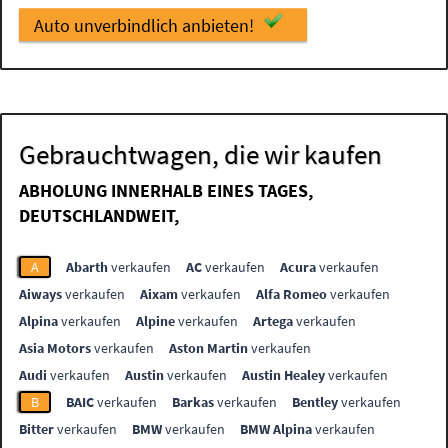
Auto unverbindlich anbieten!
Gebrauchtwagen, die wir kaufen
ABHOLUNG INNERHALB EINES TAGES,
DEUTSCHLANDWEIT,
A
Abarth
verkaufen
AC
verkaufen
Acura
verkaufen
Aiways
verkaufen
Aixam
verkaufen
Alfa Romeo
verkaufen
Alpina
verkaufen
Alpine
verkaufen
Artega
verkaufen
Asia Motors
verkaufen
Aston Martin
verkaufen
Audi
verkaufen
Austin
verkaufen
Austin Healey
verkaufen
B
BAIC
verkaufen
Barkas
verkaufen
Bentley
verkaufen
Bitter
verkaufen
BMW
verkaufen
BMW Alpina
verkaufen