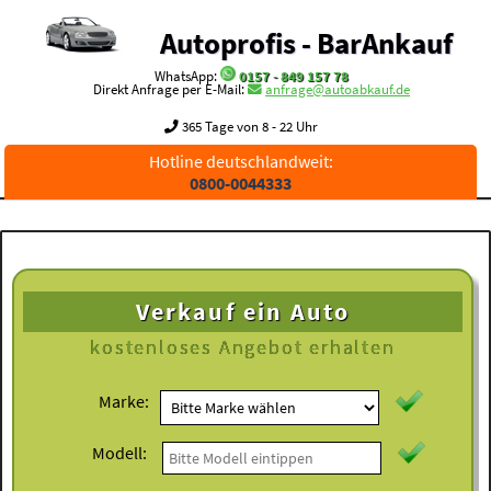
Autoprofis - BarAnkauf
WhatsApp:
0157 - 849 157 78
Direkt Anfrage per E-Mail:
anfrage@autoabkauf.de
365 Tage von 8 - 22 Uhr
Hotline deutschlandweit:
0800-0044333
Verkauf ein Auto
kostenloses
Angebot erhalten
Marke:
Modell: