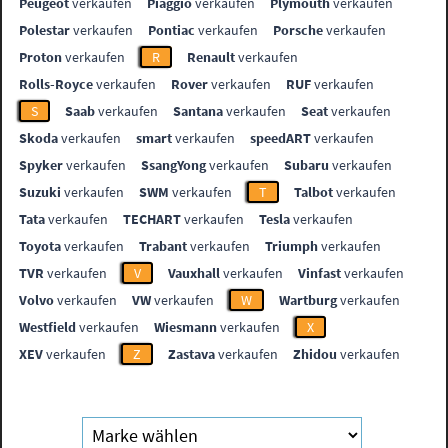
Peugeot
verkaufen
Piaggio
verkaufen
Plymouth
verkaufen
Polestar
verkaufen
Pontiac
verkaufen
Porsche
verkaufen
Proton
verkaufen
R
Renault
verkaufen
Rolls-Royce
verkaufen
Rover
verkaufen
RUF
verkaufen
S
Saab
verkaufen
Santana
verkaufen
Seat
verkaufen
Skoda
verkaufen
smart
verkaufen
speedART
verkaufen
Spyker
verkaufen
SsangYong
verkaufen
Subaru
verkaufen
Suzuki
verkaufen
SWM
verkaufen
T
Talbot
verkaufen
Tata
verkaufen
TECHART
verkaufen
Tesla
verkaufen
Toyota
verkaufen
Trabant
verkaufen
Triumph
verkaufen
TVR
verkaufen
V
Vauxhall
verkaufen
Vinfast
verkaufen
Volvo
verkaufen
VW
verkaufen
W
Wartburg
verkaufen
Westfield
verkaufen
Wiesmann
verkaufen
X
XEV
verkaufen
Z
Zastava
verkaufen
Zhidou
verkaufen