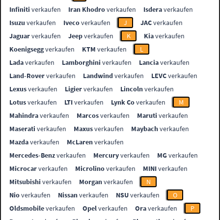
Infiniti
verkaufen
Iran Khodro
verkaufen
Isdera
verkaufen
Isuzu
verkaufen
Iveco
verkaufen
J
JAC
verkaufen
Jaguar
verkaufen
Jeep
verkaufen
K
Kia
verkaufen
Koenigsegg
verkaufen
KTM
verkaufen
L
Lada
verkaufen
Lamborghini
verkaufen
Lancia
verkaufen
Land-Rover
verkaufen
Landwind
verkaufen
LEVC
verkaufen
Lexus
verkaufen
Ligier
verkaufen
Lincoln
verkaufen
Lotus
verkaufen
LTI
verkaufen
Lynk Co
verkaufen
M
Mahindra
verkaufen
Marcos
verkaufen
Maruti
verkaufen
Maserati
verkaufen
Maxus
verkaufen
Maybach
verkaufen
Mazda
verkaufen
McLaren
verkaufen
Mercedes-Benz
verkaufen
Mercury
verkaufen
MG
verkaufen
Microcar
verkaufen
Microlino
verkaufen
MINI
verkaufen
Mitsubishi
verkaufen
Morgan
verkaufen
N
Nio
verkaufen
Nissan
verkaufen
NSU
verkaufen
O
Oldsmobile
verkaufen
Opel
verkaufen
Ora
verkaufen
P